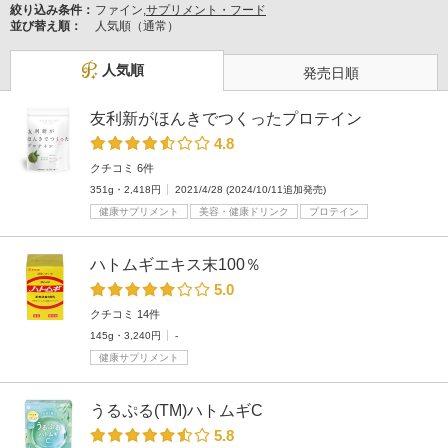
絞り込み条件：
ファイン,
サプリメント・フード
並び替え順：
人気順（通常）
人気順
発売日順
友利新がほんきでつくったプロテイン
4.8
クチコミ 6件
351g・2,418円
2021/4/28 (2024/10/11追加発売)
健康サプリメント
美容・健康ドリンク
プロテイン
ハトムギエキス末100％
5.0
クチコミ 14件
145g・3,240円
-
健康サプリメント
うるぷる(TM)ハトムギC
5.8