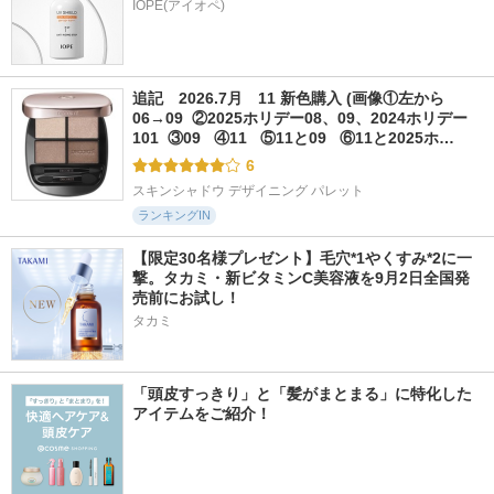
追記　2026.7月　11 新色購入 (画像①左から
06→09  ②2025ホリデー08、09、2024ホリデー
101  ③09   ④11   ⑤11と09   ⑥11と2025ホ…
6
スキンシャドウ デザイニング パレット
ランキングIN
【限定30名様プレゼント】毛穴*1やくすみ*2に一
撃。タカミ・新ビタミンC美容液を9月2日全国発
売前にお試し！
タカミ
「頭皮すっきり」と「髪がまとまる」に特化した
アイテムをご紹介！