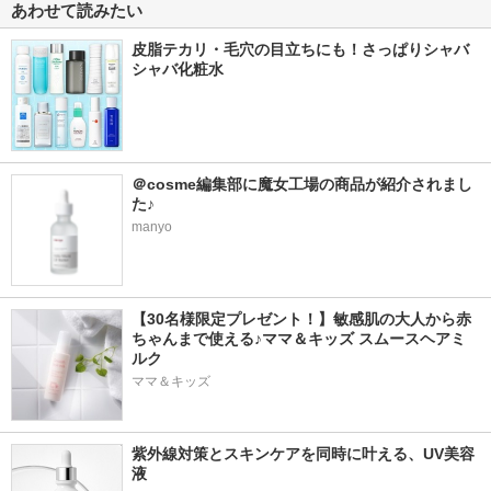
あわせて読みたい
皮脂テカリ・毛穴の目立ちにも！さっぱりシャバ
シャバ化粧水
＠cosme編集部に魔女工場の商品が紹介されまし
た♪
manyo
【30名様限定プレゼント！】敏感肌の大人から赤
ちゃんまで使える♪ママ＆キッズ スムースヘアミ
ルク
ママ＆キッズ
紫外線対策とスキンケアを同時に叶える、UV美容
液