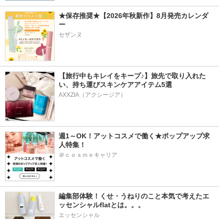
★保存推奨★【2026年秋新作】8月発売カレンダ
ー
セザンヌ
【旅行中もキレイをキープ♪】旅先で取り入れた
い、持ち運びスキンケアアイテム5選
AXXZIA（アクシージア）
週1～OK！アットコスメで働く★ポップアップ求
人特集！
＠ｃｏｓｍｅキャリア
編集部体験！くせ・うねりのこと本気で考えたエ
ッセンシャルflatとは。。。
エッセンシャル