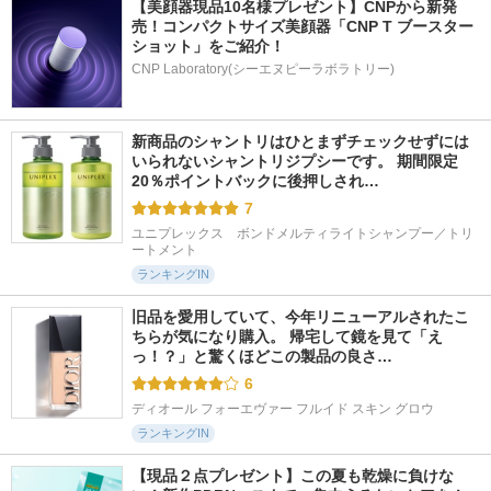
【美顔器現品10名様プレゼント】CNPから新発
売！コンパクトサイズ美顔器「CNP T ブースター 
ショット」をご紹介！
CNP Laboratory(シーエヌピーラボラトリー)
新商品のシャントリはひとまずチェックせずには
いられないシャントリジプシーです。 期間限定
20％ポイントバックに後押しされ…
7
ユニプレックス　ボンドメルティライトシャンプー／トリ
ートメント
ランキングIN
旧品を愛用していて、今年リニューアルされたこ
ちらが気になり購入。 帰宅して鏡を見て「え
っ！？」と驚くほどこの製品の良さ…
6
ディオール フォーエヴァー フルイド スキン グロウ
ランキングIN
【現品２点プレゼント】この夏も乾燥に負けな