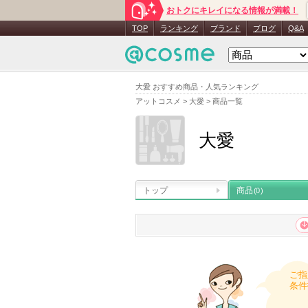
おトクにキレイになる情報が満載！
TOP
ランキング
ブランド
ブログ
Q&A
大愛 おすすめ商品・人気ランキング
アットコスメ
>
大愛
>
商品一覧
大愛
トップ
商品
(0)
ご指
条件