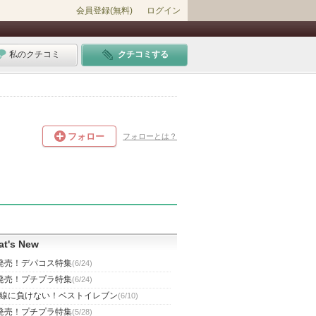
会員登録(無料)
ログイン
私のクチコミ
クチコミする
フォロー
フォローとは？
t's New
発売！デパコス特集
(6/24)
発売！プチプラ特集
(6/24)
線に負けない！ベストイレブン
(6/10)
発売！プチプラ特集
(5/28)