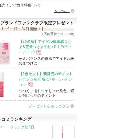
発売！デパコス特集
(5/27)
もっとみる
ブランドファンクラブ限定プレゼント
 1・9・17・24日 開催！】
(応募受付：8/1～8/8)
【20名様】アイドル級束感つけ
ま&定番つけまのり
/ D-UP(ディ
ーアップ)
黄金バランスの束感でアイドル級
現
のまつげに！
【2色セット】新発売のティント
品
ルージュを20名に
/ ポール ＆ ジ
ョー
つづく、濡れツヤじゅわ発色。軽
現
い付け心地のティント
プレゼントをもっとみる
品
チコミランキング
パー・ドラッグ部門
】