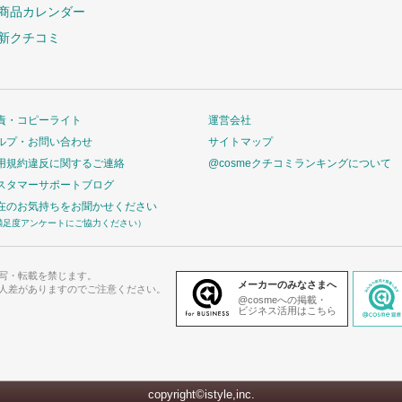
商品カレンダー
新クチコミ
責・コピーライト
運営会社
ルプ・お問い合わせ
サイトマップ
用規約違反に関するご連絡
@cosmeクチコミランキングについて
スタマーサポートブログ
在のお気持ちをお聞かせください
満足度アンケートにご協力ください）
写・転載を禁じます。
メーカーのみなさまへ
人差がありますのでご注意ください。
@cosmeへの掲載・
ビジネス活用はこちら
copyright©istyle,inc.