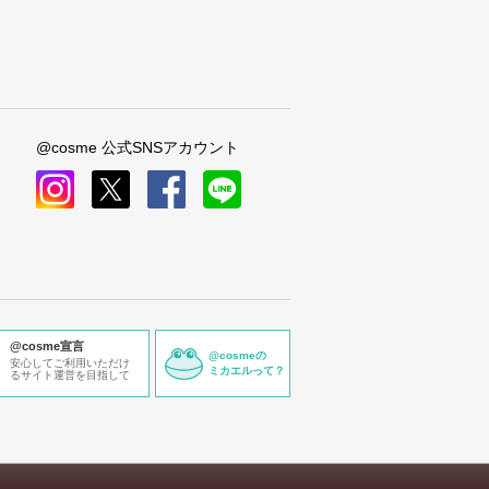
@cosme 公式SNSアカウント
instagram
x
facebook
line
@cosme宣言
@cosmeの
安心してご利用いただけ
ミカエルって？
るサイト運営を目指して