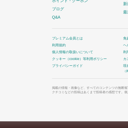
ポイント・クーポン
新
ブログ
最
Q&A
プレミアム会員とは
免
利用規約
ヘ
個人情報の取扱いについて
利
クッキー（cookie）等利用ポリシー
カ
プライバシーガイド
現
（
掲載の情報・画像など、すべてのコンテンツの無断複
クチコミなどの投稿はあくまで投稿者の感想です。個