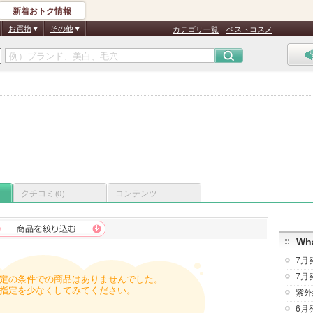
新着おトク情報
お買物
その他
カテゴリ一覧
ベストコスメ
クチコミ
コンテンツ
(0)
Wha
7月
7月
定の条件での商品はありませんでした。
指定を少なくしてみてください。
紫外
6月