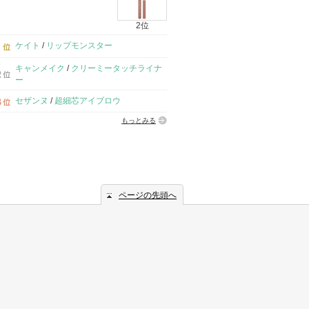
2位
ケイト
/
リップモンスター
キャンメイク
/
クリーミータッチライナ
ー
セザンヌ
/
超細芯アイブロウ
もっとみる
ページの先頭へ