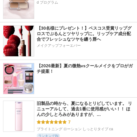
d プログラム
【30名様にプレゼント！】ベスコス受賞リップグ
ロスでぷるんとツヤリップに。リップケア成分配
合でフレッシュなツヤを纏う唇へ
メイクアップフォーエバー
【2026最新】夏の微熱vsクールメイクをプロがガ
チ提案！
旧製品の時から、夏になるとリピしています。 リ
ニューアルして、過去1番に使用感がいい！！ ほ
んの少しとろみがありますが、…
7
ブライトニング ローション しっとりタイプ ca
ランキングIN