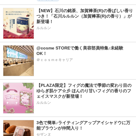
【NEW】石川の銘茶、加賀棒茶(R)の香ばしい香り
つき！「石川ルルルン（加賀棒茶(R)の香り）」が
新登場！
ルルルン
@cosme STOREで働く美容部員特集♪未経験
OK！
＠ｃｏｓｍｅキャリア
【PLAZA限定】フィグの魔法で季節の変わり目の
ゆらぎ肌ケア☆彡 ほんのり甘いフィグの香りのフ
ェイスマスクが新登場！
ルルルン
3色で簡単♪ライティングアップアイシャドウに万
能ブラウンが仲間入り！
セザンヌ