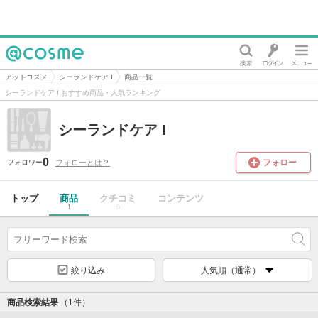
@cosme
アットコスメ
シーランドケア I
商品一覧
シーランドケア I おすすめ商品・人気ランキング
シーランドケア I
0
フォロー
フォローとは？
フォロワー
トップ
商品
クチコミ
コンテンツ
1
0
絞り込み
人気順（通常）
商品検索結果
（1件）