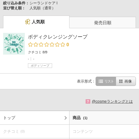
絞り込み条件：
シーランドケア I
並び替え順：
人気順（通常）
人気順
発売日順
ボディクレンジングソープ
0
クチコミ 8件
-
-
ボディソープ
表示形式：
リスト
画像
@cosmeランキングとは
?
トップ
商品
(1)
クチコミ
コンテンツ
(0)