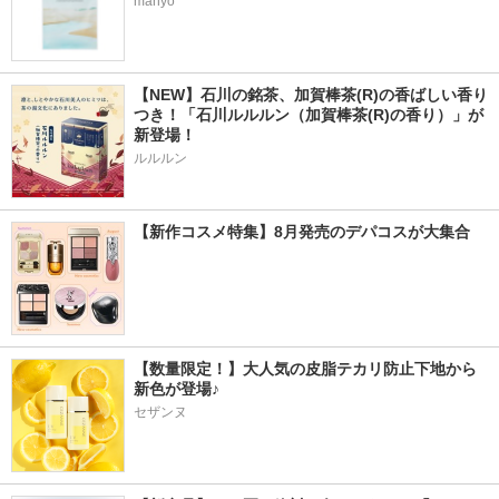
manyo
【NEW】石川の銘茶、加賀棒茶(R)の香ばしい香り
つき！「石川ルルルン（加賀棒茶(R)の香り）」が
新登場！
ルルルン
【新作コスメ特集】8月発売のデパコスが大集合
【数量限定！】大人気の皮脂テカリ防止下地から
新色が登場♪
セザンヌ