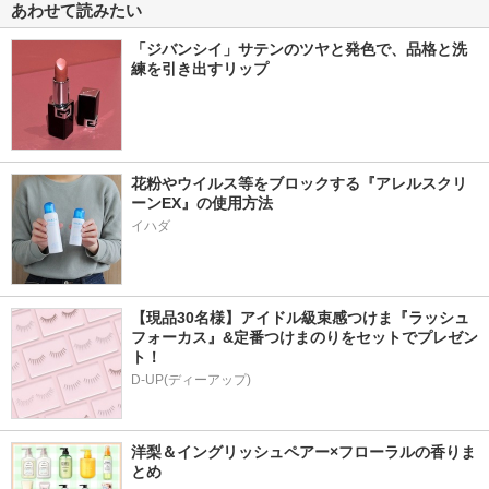
あわせて読みたい
「ジバンシイ」サテンのツヤと発色で、品格と洗
練を引き出すリップ
花粉やウイルス等をブロックする『アレルスクリ
ーンEX』の使用方法
イハダ
【現品30名様】アイドル級束感つけま『ラッシュ
フォーカス』&定番つけまのりをセットでプレゼン
ト！
D-UP(ディーアップ)
洋梨＆イングリッシュペアー×フローラルの香りま
とめ