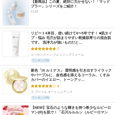
【新商品】この夏、絶対に欠かせない！「マッド
ブラー」シリーズをご紹介！
CLIO
リピート4本目、使い続けて4〜5年です！ ■肌タイ
プ・悩み 毛穴が詰まりやすい乾燥肌寄りの混合肌
です。 洗浄力が強いものだと…
7
エッセンスイン クレンジングフォーム
ランキングIN
新色「IX ルミナス」 透明感を引き出すライラック
やパープルに、血色感を添えるコーラル、くすみ
カバーのイエロー、トーンアッ…
6
ラ プードル オートニュアンス
ランキングIN
【NEW】宝石のような輝きを持つ希少なルビーロ
マン(R)を肌で！「石川ルルルン（ルビーロマン