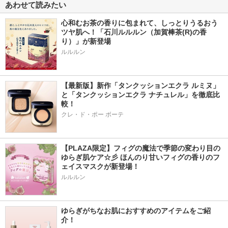
あわせて読みたい
心和むお茶の香りに包まれて、しっとりうるおう
ツヤ肌へ！「石川ルルルン（加賀棒茶(R)の香
り）」が新登場
【最新版】新作「タンクッションエクラ ルミヌ」
と「タンクッションエクラ ナチュレル」を徹底比
較！
クレ・ド・ポー ボーテ
【PLAZA限定】フィグの魔法で季節の変わり目の
ゆらぎ肌ケア☆彡 ほんのり甘いフィグの香りのフ
ェイスマスクが新登場！
ルルルン
ゆらぎがちなお肌におすすめのアイテムをご紹
介！