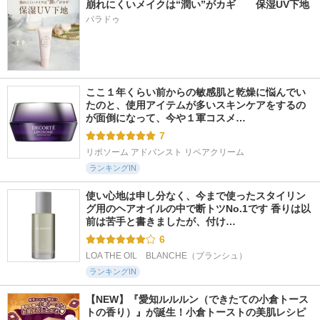
崩れにくいメイクは“潤い”がカギ　　保湿UV下地
パラドゥ
ここ１年くらい前からの敏感肌と乾燥に悩んでい
たのと、使用アイテムが多いスキンケアをするの
が面倒になって、今や１軍コスメ…
7
リポソーム アドバンスト リペアクリーム
ランキングIN
使い心地は申し分なく、今まで使ったスタイリン
グ用のヘアオイルの中で断トツNo.1です 香りは以
前は苦手と書きましたが、付け…
6
LOA THE OIL　BLANCHE（ブランシュ）
ランキングIN
【NEW】『愛知ルルルン（できたての小倉トース
トの香り）』が誕生！小倉トーストの美肌レシピ