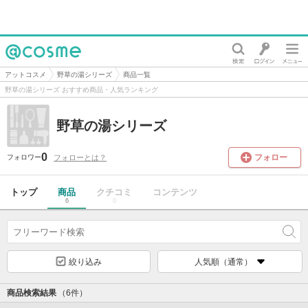
@cosme
アットコスメ
野草の湯シリーズ
商品一覧
野草の湯シリーズ おすすめ商品・人気ランキング
野草の湯シリーズ
0
フォロー
フォローとは？
フォロワー
トップ
商品
クチコミ
コンテンツ
6
0
絞り込み
人気順（通常）
商品検索結果
（6件）