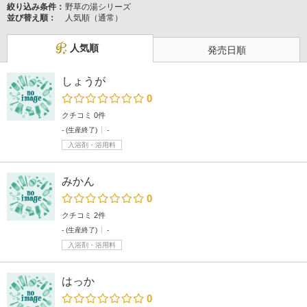
絞り込み条件：
野草の湯シリーズ
並び替え順：
人気順（通常）
人気順
発売日順
しょうが
0
クチコミ 0件
- (生産終了)
-
入浴剤・浴用料
みかん
0
クチコミ 2件
- (生産終了)
-
入浴剤・浴用料
はっか
0