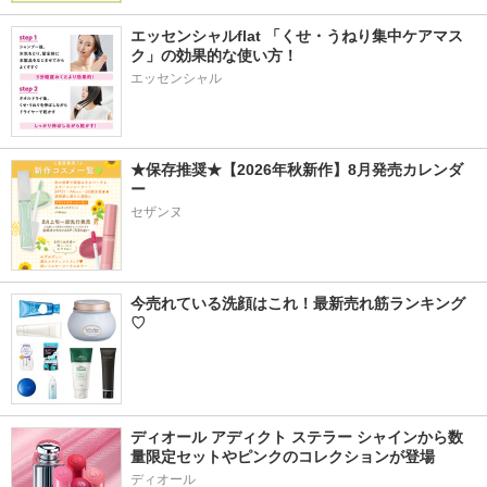
エッセンシャルflat 「くせ・うねり集中ケアマス
ク」の効果的な使い方！
エッセンシャル
★保存推奨★【2026年秋新作】8月発売カレンダ
ー
セザンヌ
今売れている洗顔はこれ！最新売れ筋ランキング
♡
ディオール アディクト ステラー シャインから数
量限定セットやピンクのコレクションが登場
ディオール