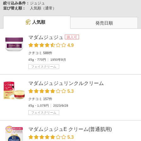
絞り込み条件：
ジュジュ
並び替え順：
人気順（通常）
人気順
発売日順
マダムジュジュ
購入可
4.9
クチコミ 588件
45g・770円
1950年9月
フェイスクリーム
マダムジュジュリンクルクリーム
5.3
クチコミ 157件
45g・1,078円
2023/9/28
フェイスクリーム
マダムジュジュE クリーム(普通肌用)
5.3