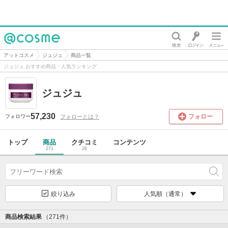
@cosme
アットコスメ
ジュジュ
商品一覧
ジュジュ おすすめ商品・人気ランキング
ジュジュ
57,230
フォロー
フォローとは？
フォロワー
トップ
商品
クチコミ
コンテンツ
271
26
絞り込み
人気順（通常）
商品検索結果
（271件）