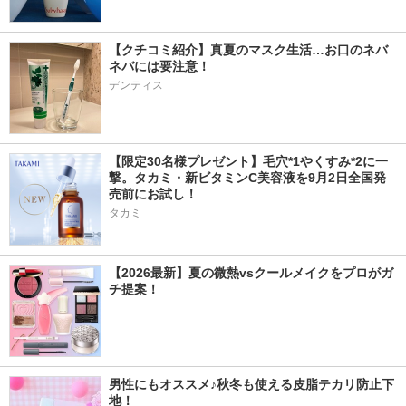
【クチコミ紹介】真夏のマスク生活…お口のネバ
ネバには要注意！
デンティス
【限定30名様プレゼント】毛穴*1やくすみ*2に一
撃。タカミ・新ビタミンC美容液を9月2日全国発
売前にお試し！
タカミ
【2026最新】夏の微熱vsクールメイクをプロがガ
チ提案！
男性にもオススメ♪秋冬も使える皮脂テカリ防止下
地！