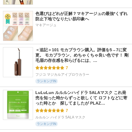
色選びはどれが正解？マキアージュの最強*くずれ
防止下地でなりたい肌印象へ
マキアージュ
＜追記＞101 モカブラウン購入。評価を5→7に変
更。 モカブラウン、めちゃくちゃ良い色です！ 剛
毛眉の存在感を和らげるには、…
7
フジコ マジカルアイブロウカラー
ランキングIN
LuLuLun ルルルンハイドラ 5ALAマスク これ発
売を知った時からずっと欲しくて ロフトなどに寄
った時とか　探してましたが PLAZ…
7
ルルルン ハイドラ 5ALA マスク
ランキングIN