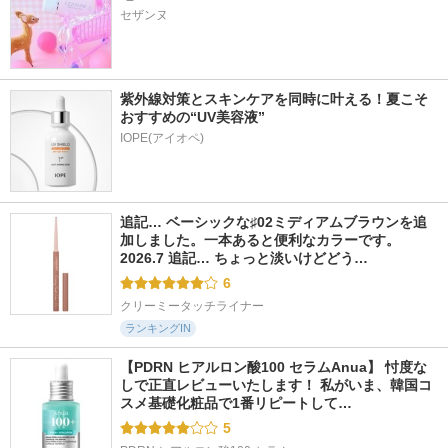
セザンヌ
紫外線対策とスキンケアを同時に叶える！夏こそ
おすすめの“UV美容液”
IOPE(アイオペ)
追記… ベーシックな♯02ミディアムブラウンを追
加しました。一本あると便利なカラーです。 
2026.7 追記… ちょっと淡いけどどう…
6
クリーミータッチライナー
ランキングIN
【PDRN ヒアルロン酸100 セラムAnua】 忖度な
しで正直レビューいたします！ 私がいま、韓国コ
スメ基礎化粧品で1番リピートして…
5