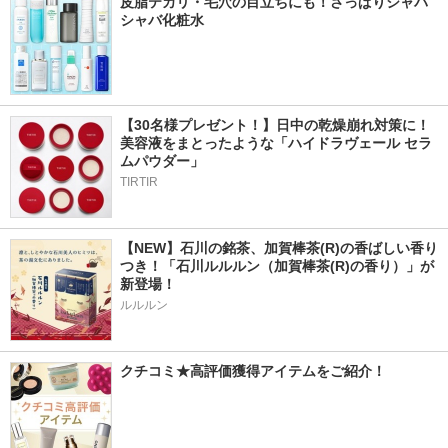
皮脂テカリ・毛穴の目立ちにも！さっぱりシャバ
シャバ化粧水
【30名様プレゼント！】日中の乾燥崩れ対策に！
美容液をまとったような「ハイドラヴェール セラ
ムパウダー」
TIRTIR
【NEW】石川の銘茶、加賀棒茶(R)の香ばしい香り
つき！「石川ルルルン（加賀棒茶(R)の香り）」が
新登場！
ルルルン
クチコミ★高評価獲得アイテムをご紹介！