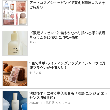
アットコスメショッピングで買える韓国コスメを
ご紹介♡
《限定プレゼント》健やかなハリ肌へと導く復活
草セラムを20名様に♪(9/1～9/8)
Abib
3色で簡単♪ライティングアップアイシャドウに万
能ブラウンが仲間入り！
セザンヌ
洗顔後すぐに使う導入美容液『潤燥(ユンジョ)エッ
センス 第6世代』