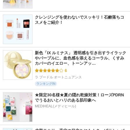
クレンジングを使わないでスッキリ！石鹸落ちコ
スメをご紹介！
新色「IX ルミナス」 透明感を引き出すライラック
やパープルに、血色感を添えるコーラル、くすみ
カバーのイエロー、トーンアッ…
6
ラ プードル オートニュアンス
ランキングIN
★限定30名様★夏の隠れ乾燥対策！ローズPDRN
でうるおいとハリのある肌印象へ
MEDIHEAL(メディヒール)