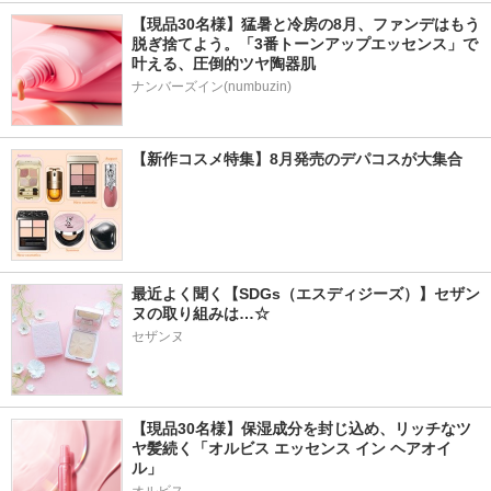
【現品30名様】猛暑と冷房の8月、ファンデはもう
脱ぎ捨てよう。「3番トーンアップエッセンス」で
叶える、圧倒的ツヤ陶器肌
ナンバーズイン(numbuzin)
【新作コスメ特集】8月発売のデパコスが大集合
最近よく聞く【SDGs（エスディジーズ）】セザン
ヌの取り組みは…☆
セザンヌ
【現品30名様】保湿成分を封じ込め、リッチなツ
ヤ髪続く「オルビス エッセンス イン ヘアオイ
ル」