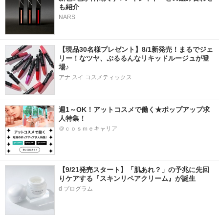
も紹介
NARS
【現品30名様プレゼント】8/1新発売！まるでジェ
リー！なツヤ、ぷるるんなリキッドルージュが登
場♪
アナ スイ コスメティックス
週1～OK！アットコスメで働く★ポップアップ求
人特集！
＠ｃｏｓｍｅキャリア
【9/21発売スタート】「肌あれ？」の予兆に先回
りケアする『スキンリペアクリーム』が誕生
d プログラム