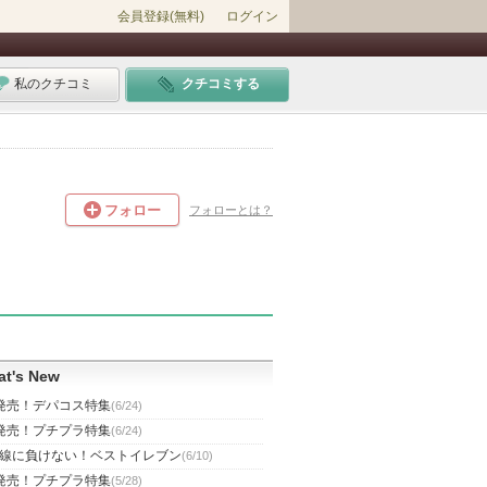
会員登録(無料)
ログイン
私のクチコミ
クチコミする
フォロー
フォローとは？
t's New
発売！デパコス特集
(6/24)
発売！プチプラ特集
(6/24)
線に負けない！ベストイレブン
(6/10)
発売！プチプラ特集
(5/28)