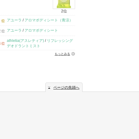
2位
アユーラ
/
アロマボディシート（青涼）
アユーラ
/
アロマボディシート
athletia(アスレティア)
/
リフレッシング
デオドラントミスト
もっとみる
ページの先頭へ