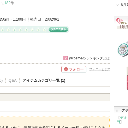
コミ
182
件
6月
150ml・1,100円
発売日：
2002/9/2
【毎月
?
@cosmeのランキングとは
フォロー
フォローとは?
)
Q&A
アイテムカテゴリ一覧 (1)
ク
【
デオ
門
】
伝えるために、情報掲載を希望されるメーカー様はぜひこちらを