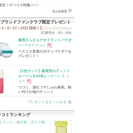
発売！デパコス特集
(5/27)
もっとみる
ブランドファンクラブ限定プレゼント
 1・9・17・24日 開催！】
(応募受付：8/1～8/8)
薬用さらさらデオドラントパウダ
ー
/ デオナチュレ
ベスコス受賞のボディパウダーを
現
プレゼント！
品
【2色セット】新発売のティント
ルージュを20名に
/ ポール ＆ ジ
ョー
つづく、濡れツヤじゅわ発色。軽
現
い付け心地のティント
プレゼントをもっとみる
品
チコミランキング
ドラント・制汗剤・汗ケア部