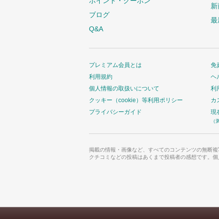
ポイント・クーポン
新
ブログ
最
Q&A
プレミアム会員とは
免
利用規約
ヘ
個人情報の取扱いについて
利
クッキー（cookie）等利用ポリシー
カ
プライバシーガイド
現
（
掲載の情報・画像など、すべてのコンテンツの無断複
クチコミなどの投稿はあくまで投稿者の感想です。個