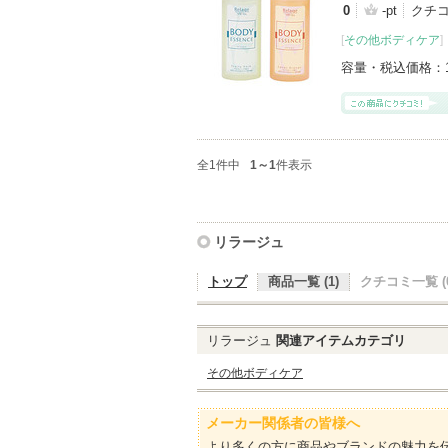
0
-pt
クチ
[
その他ボディケア
]
容量・税込価格：
全1件中
1～1
件表示
リラージュ
トップ
商品一覧 (1)
クチコミ一覧 (0
リラージュ
関連アイテムカテゴリ
その他ボディケア
メーカー関係者の皆様へ
より多くの方に商品やブランドの魅力を