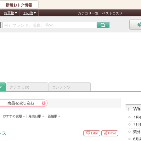
新着おトク情報
お買物
その他
カテゴリ一覧
ベストコスメ
クチコミ
コンテンツ
(0)
Wha
7月
7月
紫外
ンス
Like
Have
6月