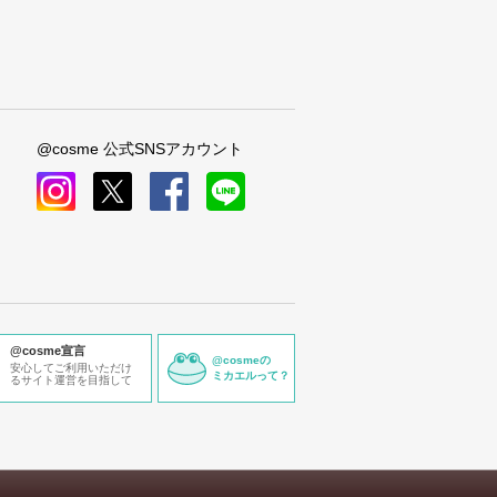
@cosme 公式SNSアカウント
instagram
x
facebook
line
@cosme宣言
@cosmeの
安心してご利用いただけ
ミカエルって？
るサイト運営を目指して