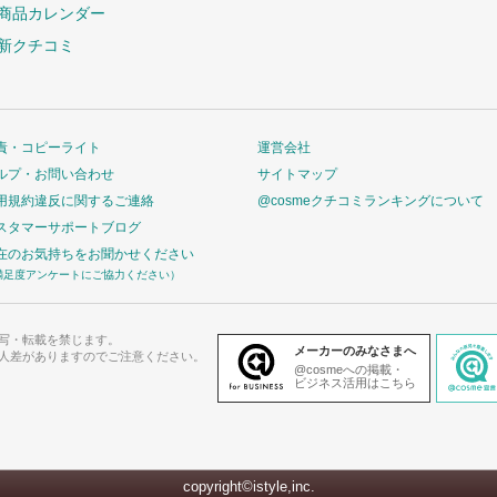
商品カレンダー
新クチコミ
責・コピーライト
運営会社
ルプ・お問い合わせ
サイトマップ
用規約違反に関するご連絡
@cosmeクチコミランキングについて
スタマーサポートブログ
在のお気持ちをお聞かせください
満足度アンケートにご協力ください）
写・転載を禁じます。
メーカーのみなさまへ
人差がありますのでご注意ください。
@cosmeへの掲載・
ビジネス活用はこちら
copyright©istyle,inc.