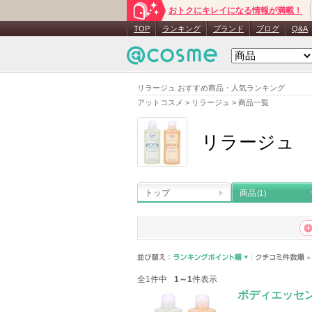
おトクにキレイになる情報が満載！
TOP
ランキング
ブランド
ブログ
Q&A
リラージュ おすすめ商品・人気ランキング
アットコスメ
>
リラージュ
>
商品一覧
リラージュ
トップ
商品
(1)
全1件中
1～1
件表示
ボディエッセ