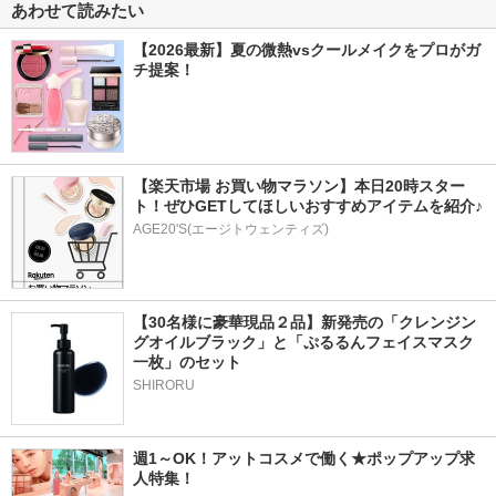
あわせて読みたい
【2026最新】夏の微熱vsクールメイクをプロがガ
チ提案！
【楽天市場 お買い物マラソン】本日20時スター
ト！ぜひGETしてほしいおすすめアイテムを紹介♪
AGE20'S(エージトウェンティズ)
【30名様に豪華現品２品】新発売の「クレンジン
グオイルブラック」と「ぷるるんフェイスマスク
一枚」のセット
SHIRORU
週1～OK！アットコスメで働く★ポップアップ求
人特集！