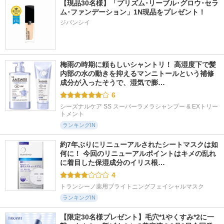
【現品30名様】「プリズム･リーブル･グロウ･セラ
ム･ファンデーション」1N現品をプレゼント！ 
ジバンシイ
梅雨の時期に頼もしいシャントリ！ 高湿度下で髪
内部の水の動きを抑えるマンニトールという補修
成分が入ったそうで、湿気で膨…
6
シーズナルケア SS スーパーラメラシャンプー & EXトリー
トメント
ランキングIN
約7年ぶりにリニューアルされたシートマスクは如
何に！ 今回のリニューアルポイントはキメの乱れ
に着目した保湿成分のイリス根…
4
トランシーノ薬用ブライトニングフェイシャルマスク
ランキングIN
【限定30名様プレゼント】毛穴*1やくすみ*2に一