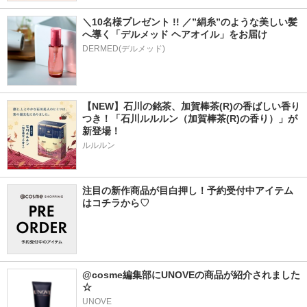
＼10名様プレゼント !! ／”絹糸”のような美しい髪
へ導く「デルメッド ヘアオイル」をお届け
DERMED(デルメッド)
【NEW】石川の銘茶、加賀棒茶(R)の香ばしい香り
つき！「石川ルルルン（加賀棒茶(R)の香り）」が
新登場！
ルルルン
注目の新作商品が目白押し！予約受付中アイテム
はコチラから♡
@cosme編集部にUNOVEの商品が紹介されました
☆
UNOVE