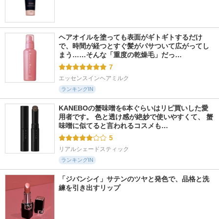
ヘアオイルを塗っても表面がギトギトするだけ
で、時間が経つとすぐ髪がパサついて広がってし
まう……そんな「重度の乾燥毛」だっ…
7
エッセンスインヘアミルク
ランキングIN
KANEBOの蟹味噌を6本ぐらいはリピ買いした愛
用者です。 色と透け感が絶妙で使いやすくて、 蟹
味噌に似てると言われるコスメも…
5
リアルシェードスティック
ランキングIN
「ジバンシイ」サテンのツヤと発色で、品格と洗
練を引き出すリップ