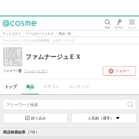
@cosme
アットコスメ
ファムナージュＥＸ
商品一覧
ファムナージュＥＸ おすすめ商品・人気ランキング
ファムナージュＥＸ
0
フォロー
フォローとは？
フォロワー
トップ
商品
クチコミ
コンテンツ
7
0
絞り込み
人気順（通常）
商品検索結果
（7件）