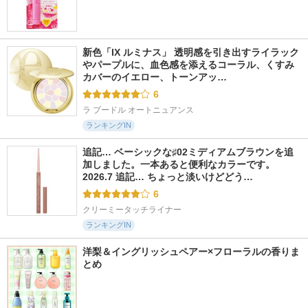
新色「IX ルミナス」 透明感を引き出すライラック
やパープルに、血色感を添えるコーラル、くすみ
カバーのイエロー、トーンアッ…
6
ラ プードル オートニュアンス
ランキングIN
追記… ベーシックな♯02ミディアムブラウンを追
加しました。一本あると便利なカラーです。 
2026.7 追記… ちょっと淡いけどどう…
6
クリーミータッチライナー
ランキングIN
洋梨＆イングリッシュペアー×フローラルの香りま
とめ