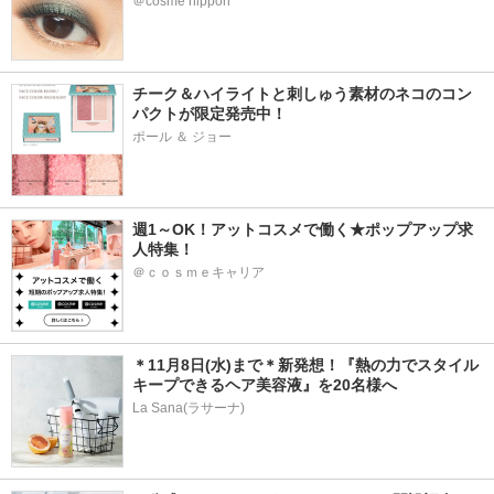
＠cosme nippon
チーク＆ハイライトと刺しゅう素材のネコのコン
パクトが限定発売中！
ポール ＆ ジョー
週1～OK！アットコスメで働く★ポップアップ求
人特集！
＠ｃｏｓｍｅキャリア
＊11月8日(水)まで＊新発想！『熱の力でスタイル
キープできるヘア美容液』を20名様へ
La Sana(ラサーナ)