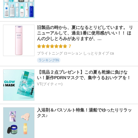
旧製品の時から、夏になるとリピしています。 リ
ニューアルして、過去1番に使用感がいい！！ ほ
んの少しとろみがありますが、…
7
ブライトニング ローション しっとりタイプ ca
ランキングIN
【現品２点プレゼント】この夏も乾燥に負けな
い！新作PDRNマスクで、集中うるおいケアを！
VT(ブイティー)
入浴剤＆バスソルト特集！湯船でゆったりリラッ
クス♪