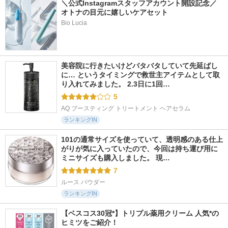
＼公式Instagramスタッフアカウント開設記念／
オトナの目元に嬉しいケアセット
Bio Lucia
美容院に行きたいけどバタバタしていて先延ばし
に… というタイミングで救世主アイテムとして取
り入れてみました。 2.3日に1回…
5
AQ ブースティング トリートメント ヘアセラム
ランキングIN
101の通常サイズを使っていて、透明感のある仕上
がりが気に入っていたので、今回は持ち運び用に
ミニサイズも購入しました。 現…
7
ルース パウダー
ランキングIN
【ベスコス30冠*】トリプル薬用クリーム 人気*の
ヒミツをご紹介！