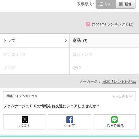
表示形式：
リスト
画像
@cosmeランキングとは
?
トップ
商品
(7)
クチコミ
コンテンツ
(0)
ブログ
Q&A
メーカー名：
日本リレント化粧品
関連アイテムカテゴリ
もっとみる
ファムナージュＥＸの情報をお友達にシェアしませんか？
ポスト
シェア
LINEで送る