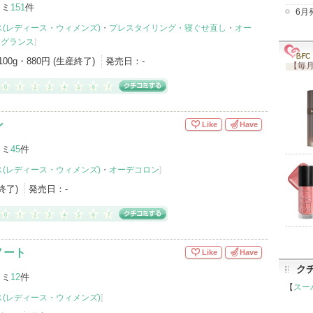
コミ
151
件
6月
(レディース・ウィメンズ)
・
プレスタイリング・寝ぐせ直し
・
オー
レグランス
]
100g・880円 (生産終了)
発売日：
-
【毎月
ン
Like
Have
コミ
45
件
(レディース・ウィメンズ)
・
オーデコロン
]
産終了)
発売日：
-
ノート
Like
Have
ク
コミ
12
件
【
スー
(レディース・ウィメンズ)
]