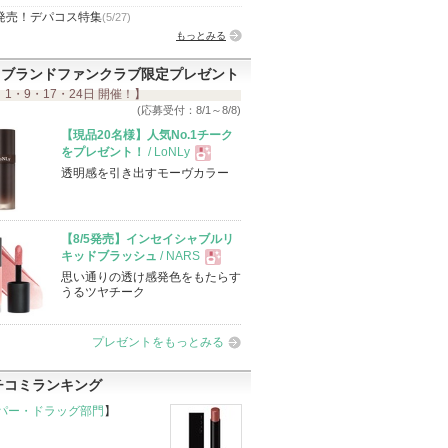
発売！デパコス特集
(5/27)
もっとみる
ブランドファンクラブ限定プレゼント
 1・9・17・24日 開催！】
(応募受付：8/1～8/8)
【現品20名様】人気No.1チーク
をプレゼント！
/ LoNLy
透明感を引き出すモーヴカラー
現
品
【8/5発売】インセイシャブルリ
キッドブラッシュ
/ NARS
思い通りの透け感発色をもたらす
現
うるツヤチーク
品
プレゼントをもっとみる
チコミランキング
パー・ドラッグ部門
】