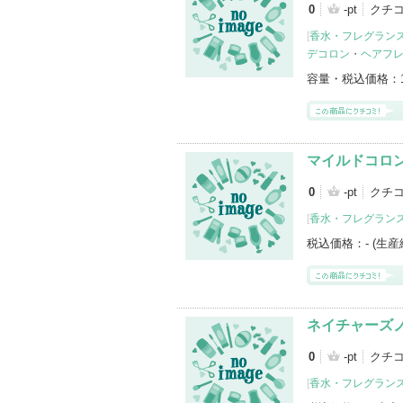
0
-pt
クチ
[
香水・フレグランス
デコロン
・
ヘアフ
容量・税込価格：
マイルドコロ
0
-pt
クチ
[
香水・フレグランス
税込価格：
- (生
ネイチャーズ
0
-pt
クチ
[
香水・フレグランス