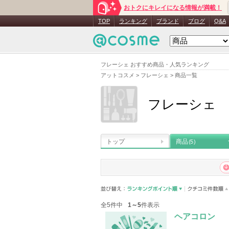
おトクにキレイになる情報が満載！
TOP
ランキング
ブランド
ブログ
Q&A
フレーシェ おすすめ商品・人気ランキング
アットコスメ
>
フレーシェ
>
商品一覧
フレーシェ
トップ
商品
(5)
全5件中
1～5
件表示
ヘアコロン