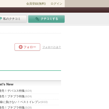
会員登録(無料)
ログイン
私のクチコミ
クチコミする
フォロー
フォローとは？
t's New
発売！デパコス特集
(6/24)
発売！プチプラ特集
(6/24)
線に負けない！ベストイレブン
(6/10)
発売！プチプラ特集
(5/28)