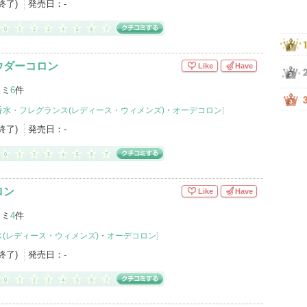
産終了)
発売日：
-
ウダーコロン
Like
Have
コミ
6
件
香水・フレグランス(レディース・ウィメンズ)
・
オーデコロン
]
産終了)
発売日：
-
ロン
Like
Have
コミ
4
件
(レディース・ウィメンズ)
・
オーデコロン
]
産終了)
発売日：
-