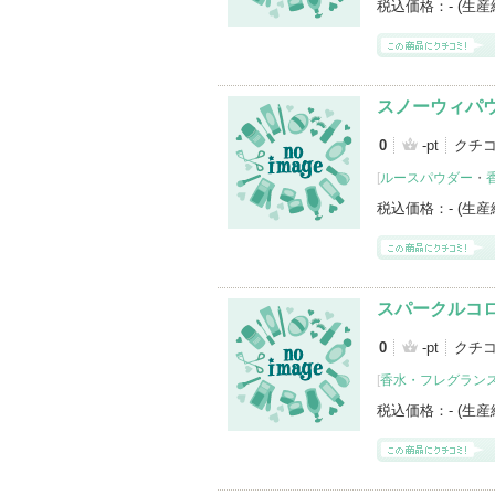
税込価格：
- (生
スノーウィパ
0
-pt
クチ
[
ルースパウダー
・
税込価格：
- (生
スパークルコ
0
-pt
クチ
[
香水・フレグランス
税込価格：
- (生