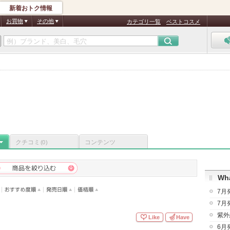
新着おトク情報
お買物
その他
カテゴリ一覧
ベストコスメ
クチコミ
コンテンツ
(0)
Wha
7月
7月
紫外
Like
Have
6月