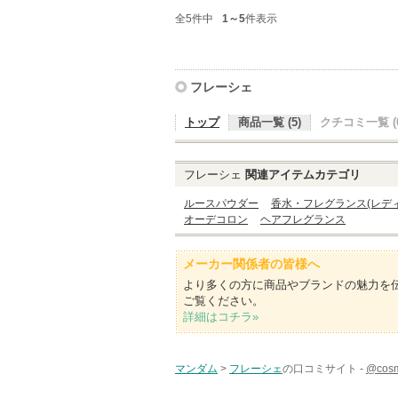
全5件中
1～5
件表示
フレーシェ
トップ
商品一覧 (5)
クチコミ一覧 (0
フレーシェ
関連アイテムカテゴリ
ルースパウダー
香水・フレグランス(レデ
オーデコロン
ヘアフレグランス
メーカー関係者の皆様へ
より多くの方に商品やブランドの魅力を
ご覧ください。
詳細はコチラ»
マンダム
>
フレーシェ
の口コミサイト -
@co