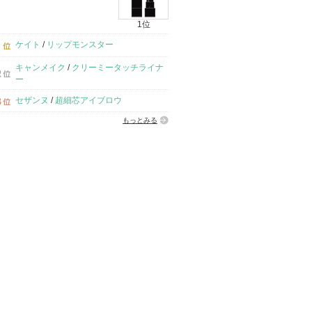
1位
ケイト
/
リップモンスター
キャンメイク
/
クリーミータッチライナ
ー
セザンヌ
/
超細芯アイブロウ
もっとみる