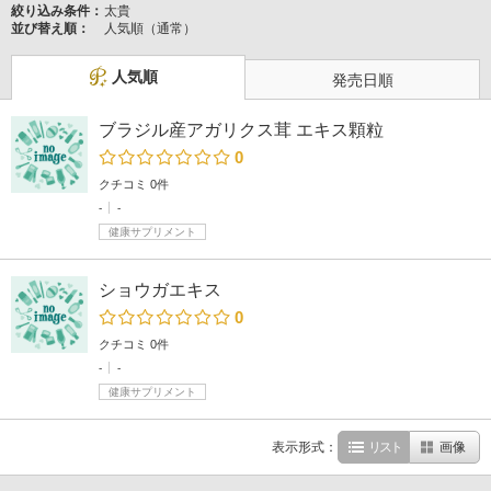
絞り込み条件：
太貴
並び替え順：
人気順（通常）
人気順
発売日順
ブラジル産アガリクス茸 エキス顆粒
0
クチコミ 0件
-
-
健康サプリメント
ショウガエキス
0
クチコミ 0件
-
-
健康サプリメント
表示形式：
リスト
画像