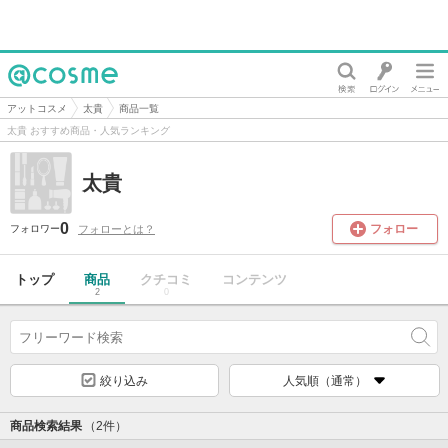
@cosme
アットコスメ
太貴
商品一覧
太貴 おすすめ商品・人気ランキング
太貴
0
フォロー
フォローとは？
フォロワー
トップ
商品
クチコミ
コンテンツ
2
0
絞り込み
人気順（通常）
商品検索結果
（2件）