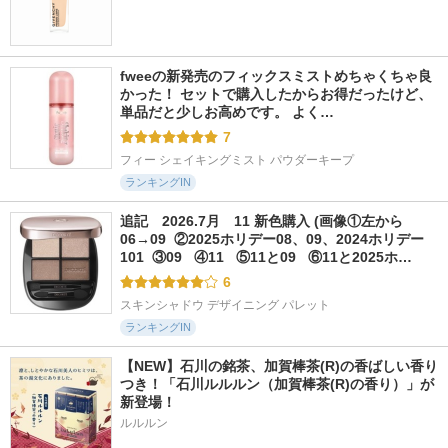
fweeの新発売のフィックスミストめちゃくちゃ良
かった！ セットで購入したからお得だったけど、
単品だと少しお高めです。 よく…
7
フィー シェイキングミスト パウダーキープ
ランキングIN
追記　2026.7月　11 新色購入 (画像①左から
06→09  ②2025ホリデー08、09、2024ホリデー
101  ③09   ④11   ⑤11と09   ⑥11と2025ホ…
6
スキンシャドウ デザイニング パレット
ランキングIN
【NEW】石川の銘茶、加賀棒茶(R)の香ばしい香り
つき！「石川ルルルン（加賀棒茶(R)の香り）」が
新登場！
ルルルン