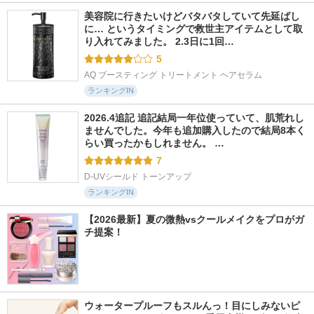
美容院に行きたいけどバタバタしていて先延ばし
に… というタイミングで救世主アイテムとして取
り入れてみました。 2.3日に1回…
5
AQ ブースティング トリートメント ヘアセラム
ランキングIN
2026.4追記 追記結局一年位使っていて、肌荒れし
ませんでした。今年も追加購入したので結局8本く
らい買ったかもしれません。 …
7
D-UVシールド トーンアップ
ランキングIN
【2026最新】夏の微熱vsクールメイクをプロがガ
チ提案！
ウォータープルーフもスルんっ！目にしみないピ