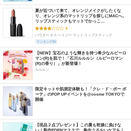
夏が近づいて来て、オレンジメイクがしたくな
り、オレンジ系のマットリップを探しにMACへ。 
リップスティックもマットでかっこ…
4
パウダー キス ヘイジー マット リップスティック
ランキングIN
【NEW】宝石のような輝きを持つ希少なルビーロ
マン(R)を肌で！「石川ルルルン（ルビーロマン
(R)の香り）」が新登場！
ルルルン
限定キットや肌測定体験も！「クレ・ド・ポー ボ
ーテ」のPOP UPイベントを@cosme TOKYOで
開催
【現品２点プレゼント】この夏も乾燥に負けな
い！新作PDRNマスクで、集中うるおいケアを！