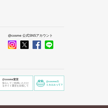
@cosme 公式SNSアカウント
instagram
x
facebook
line
@cosme宣言
@cosmeの
安心してご利用いただけ
ミカエルって？
るサイト運営を目指して