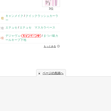
3位
キャンメイク
/
クイックラッシュカーラ
ー
エテュセ
/
エテュセ マスカラベース
デジャヴュ
/
まつパ級カ
ールキープ下地
もっとみる
ページの先頭へ