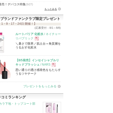
発売！デパコス特集
(5/27)
もっとみる
ブランドファンクラブ限定プレゼント
 1・9・17・24日 開催！】
(応募受付：8/1～8/8)
ルートバリア 化粧水
/ ネイチャー
リパブリック
＼暑さで限界／肌土台＝角質層を
現
うるおす化粧水
品
【8/5発売】インセイシャブルリ
キッドブラッシュ
/ NARS
思い通りの透け感発色をもたらす
現
うるツヤチーク
品
プレゼントをもっとみる
チコミランキング
カラ下地・トップコート部