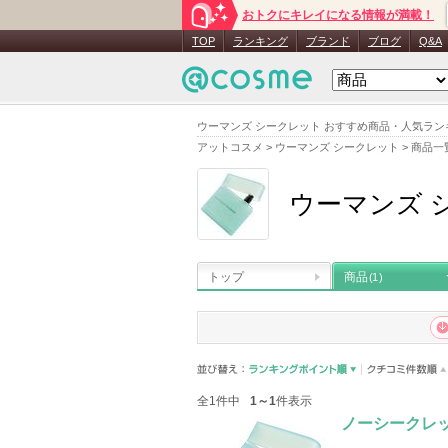
おトクにキレイになる情報が満載！
TOP
ランキング
ブランド
ブログ
Q&A
ウーマンズ シークレット おすすめ商品・人気ラン
アットコスメ
>
ウーマンズ シークレット
>
商品一
ウーマンズ 
トップ
商品
(1)
全1件中
1～1
件表示
ノーシークレ