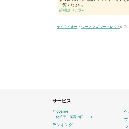
ご覧ください。
詳細はコチラ»
ケイアイオー
>
ウーマンズ シークレット
の口
サービス
@cosme
ベ
（化粧品・美容の口コミ）
プ
ランキング
ビ