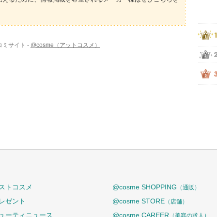
コミサイト -
@cosme（アットコスメ）
ストコスメ
@cosme SHOPPING
（通販）
レゼント
@cosme STORE
（店舗）
ューティニュース
@cosme CAREER
（美容の求人）