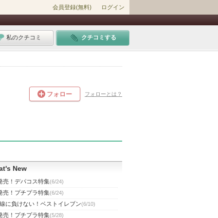
会員登録(無料)
ログイン
私のクチコミ
クチコミする
フォロー
フォローとは？
t's New
発売！デパコス特集
(6/24)
発売！プチプラ特集
(6/24)
線に負けない！ベストイレブン
(6/10)
発売！プチプラ特集
(5/28)