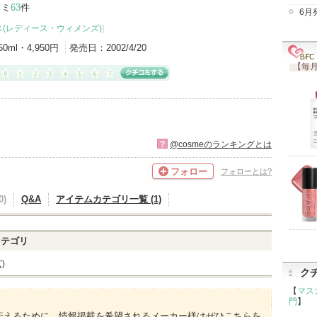
コミ
63
件
6月
(レディース・ウィメンズ)
]
50ml・4,950円
発売日：
2002/4/20
【毎月
?
@cosmeのランキングとは
フォロー
フォローとは?
)
Q&A
アイテムカテゴリ一覧 (1)
テゴリ
)
ク
【
マス
門
】
伝えるために、情報掲載を希望されるメーカー様はぜひこちらを