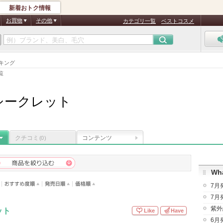
新着おトク情報
お買物
その他
カテゴリ一覧
ベストコスメ
キング
覧
シークレット
クチコミ
コンテンツ
(0)
Wha
7月
7月
紫外
ット
Like
Have
6月