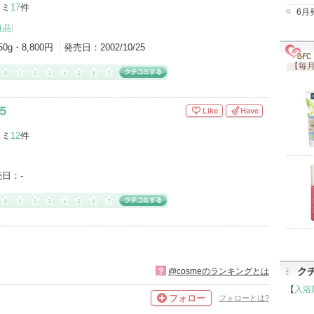
コミ
17
件
6月
粧品
]
50g・8,800円
発売日：
2002/10/25
【毎月
５
Like
Have
コミ
12
件
売日：
-
ク
?
@cosmeのランキングとは
【
入浴
フォロー
フォローとは?