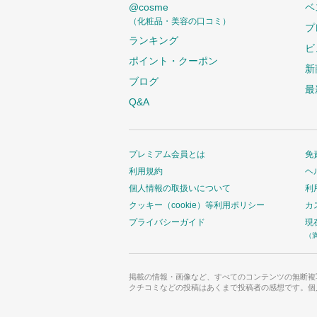
@cosme
ベ
（化粧品・美容の口コミ）
プ
ランキング
ビ
ポイント・クーポン
新
ブログ
最
Q&A
プレミアム会員とは
免
利用規約
ヘ
個人情報の取扱いについて
利
クッキー（cookie）等利用ポリシー
カ
プライバシーガイド
現
（
掲載の情報・画像など、すべてのコンテンツの無断複
クチコミなどの投稿はあくまで投稿者の感想です。個