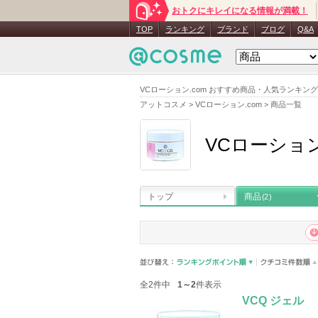
おトクにキレイになる情報が満載！
TOP
ランキング
ブランド
ブログ
Q&A
VCローション.com おすすめ商品・人気ランキング
アットコスメ
>
VCローション.com
>
商品一覧
VCローション
トップ
商品
(2)
全2件中
1～2
件表示
VCQ ジェル