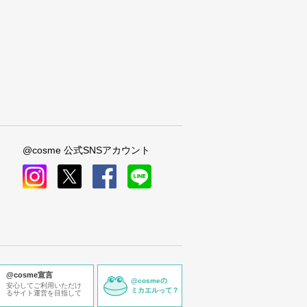
@cosme 公式SNSアカウント
instagram
x
facebook
line
@cosme宣言
@cosmeの
安心してご利用いただけ
ミカエルって？
るサイト運営を目指して