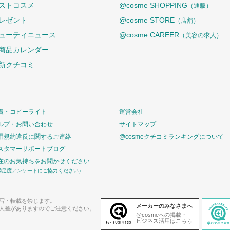
ストコスメ
@cosme SHOPPING
（通販）
レゼント
@cosme STORE
（店舗）
ューティニュース
@cosme CAREER
（美容の求人）
商品カレンダー
新クチコミ
責・コピーライト
運営会社
ルプ・お問い合わせ
サイトマップ
用規約違反に関するご連絡
@cosmeクチコミランキングについて
スタマーサポートブログ
在のお気持ちをお聞かせください
満足度アンケートにご協力ください）
写・転載を禁じます。
メーカーのみなさまへ
人差がありますのでご注意ください。
@cosmeへの掲載・
ビジネス活用はこちら