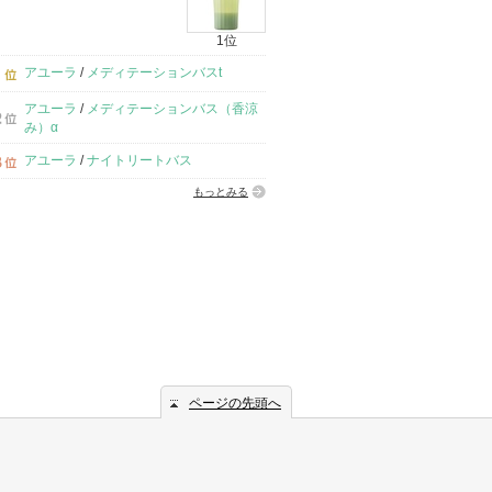
1位
アユーラ
/
メディテーションバスt
アユーラ
/
メディテーションバス（香涼
み）α
アユーラ
/
ナイトリートバス
もっとみる
ページの先頭へ