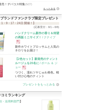
発売！デパコス特集
(5/27)
もっとみる
ブランドファンクラブ限定プレゼント
 1・9・17・24日 開催！】
(応募受付：8/1～8/8)
ハンドクリーム新作の香り＆待望
の再販ミニサイズ！
/ クナイプ
新作ホワイトブロッサムと人気の
現
ネロリをお届け！
【2色セット】新発売のティント
品
ルージュを20名に
/ ポール ＆ ジ
ョー
つづく、濡れツヤじゅわ発色。軽
現
い付け心地のティント
プレゼントをもっとみる
品
チコミランキング
剤・浴用料部門
】