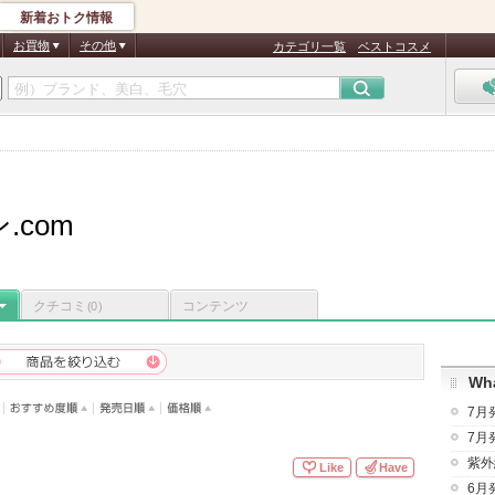
新着おトク情報
お買物
その他
カテゴリ一覧
ベストコスメ
.com
クチコミ
コンテンツ
(0)
Wha
7月
7月
紫外
Like
Have
6月