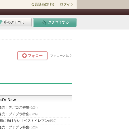
会員登録(無料)
ログイン
私のクチコミ
クチコミする
フォロー
フォローとは？
t's New
発売！デパコス特集
(6/24)
発売！プチプラ特集
(6/24)
線に負けない！ベストイレブン
(6/10)
発売！プチプラ特集
(5/28)