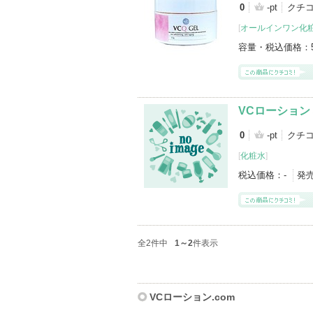
0
-pt
クチ
[
オールインワン化
容量・税込価格：
VCローション
0
-pt
クチ
[
化粧水
]
税込価格：
-
発
全2件中
1～2
件表示
VCローション.com