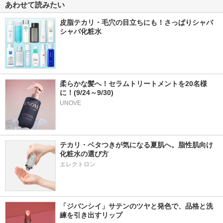
あわせて読みたい
皮脂テカリ・毛穴の目立ちにも！さっぱりシャバ
シャバ化粧水
柔らかな髪へ！セラムトリートメントを20名様
に！(9/24～9/30)
UNOVE
テカリ・ベタつきが気になる夏肌へ。脂性肌向け
化粧水の選び方
エレクトロン
「ジバンシイ」サテンのツヤと発色で、品格と洗
練を引き出すリップ