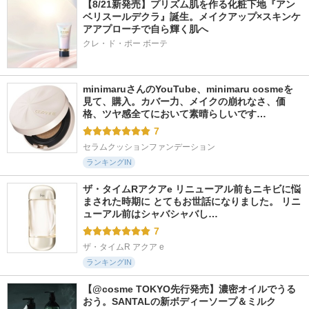
【8/21新発売】プリズム肌を作る化粧下地『アン
ベリスールデクラ』誕生。メイクアップ×スキンケ
アアプローチで自ら輝く肌へ
クレ・ド・ポー ボーテ
minimaruさんのYouTube、minimaru cosmeを
見て、購入。カバー力、メイクの崩れなさ、価
格、ツヤ感全てにおいて素晴らしいです…
7
セラムクッションファンデーション
ランキングIN
ザ・タイムRアクアe リニューアル前もニキビに悩
まされた時期に とてもお世話になりました。 リニ
ューアル前はシャバシャバし…
7
ザ・タイムR アクア e
ランキングIN
【@cosme TOKYO先行発売】濃密オイルでうる
おう。SANTALの新ボディーソープ＆ミルク