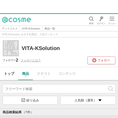
@cosme
アットコスメ
VITA-KSolution
商品一覧
VITA-KSolution おすすめ商品・人気ランキング
VITA-KSolution
2
フォロー
フォローとは？
フォロワー
トップ
商品
クチコミ
コンテンツ
7
0
絞り込み
人気順（通常）
商品検索結果
（7件）