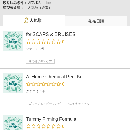
絞り込み条件：
VITA-KSolution
並び替え順：
人気順（通常）
人気順
発売日順
for SCARS & BRUISES
0
クチコミ 0件
-
-
その他ボディケア
At Home Chemical Peel Kit
0
クチコミ 0件
-
-
ゴマージュ・ピーリング
その他キットセット
Tummy Firming Formula
0