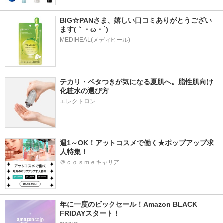
BIG☆PANさま、嬉しい口コミありがとうござい
ます(｀・ω・´)
MEDIHEAL(メディヒール)
テカリ・ベタつきが気になる夏肌へ。脂性肌向け
化粧水の選び方
エレクトロン
週1～OK！アットコスメで働く★ポップアップ求
人特集！
＠ｃｏｓｍｅキャリア
年に一度のビックセール！Amazon BLACK 
FRIDAYスタート！