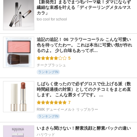
【新発売】まるでまつ毛パーマ級！ダマにならず
繊細な束感を叶える「ディテーリングメタルマス
カラ」
too cool for school
追記の追記！ 06 フラワーコーラル こんな可愛い
色を待ってたわー。 これは本当に可愛い頬が作れ
るのよ。 少し白味もあってボ…
5
チークブラッシュ
ランキングIN
しばらく使ったので必ずグロスで仕上げる派（数
時間経過後の対策）としてのクチコミをまとめ直
します。 こんな唇タイプです。 …
7
RMK デューイーメルト リップカラー
ランキングIN
いまさら聞けない！酵素洗顔と酵素パックの違い
ハリウッド