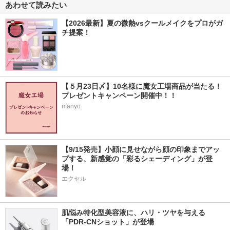
あわせて読みたい
【2026最新】夏の微熱vsクールメイクをプロがガ
チ提案！
【５月23日〆】10名様に魔女工場商品が当たる！
プレゼントキャンペーン開催中！！
manyo
【9/15発売】小顔に見せながら顔の印象までアッ
プする、新感覚の「彩るシェーディング」が登
場！
エクセル
肌悩み特化型美容液に、ハリ・ツヤを与える
「PDR-CNショット」が登場