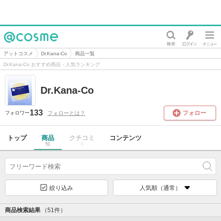
@cosme
アットコスメ
Dr.Kana-Co
商品一覧
Dr.Kana-Co おすすめ商品・人気ランキング
Dr.Kana-Co
133
フォロー
フォローとは？
フォロワー
トップ
商品
クチコミ
コンテンツ
51
0
絞り込み
人気順（通常）
商品検索結果
（51件）