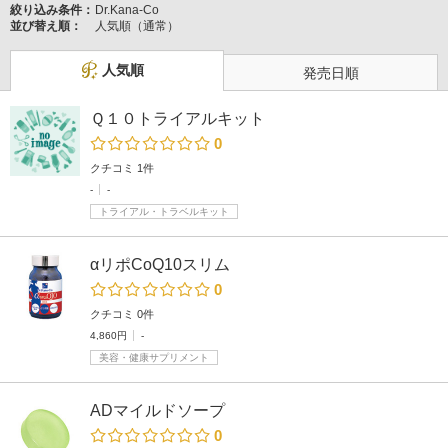
絞り込み条件：
Dr.Kana-Co
並び替え順：
人気順（通常）
人気順
発売日順
Ｑ１０トライアルキット
0
クチコミ 1件
-
-
トライアル・トラベルキット
αリポCoQ10スリム
0
クチコミ 0件
4,860円
-
美容・健康サプリメント
ADマイルドソープ
0