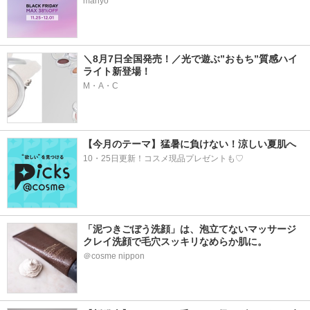
manyo
＼8月7日全国発売！／光で遊ぶ”おもち”質感ハイ
ライト新登場！
M・A・C
【今月のテーマ】猛暑に負けない！涼しい夏肌へ
10・25日更新！コスメ現品プレゼントも♡
「泥つきごぼう洗顔」は、泡立てないマッサージ
クレイ洗顔で毛穴スッキリなめらか肌に。
＠cosme nippon