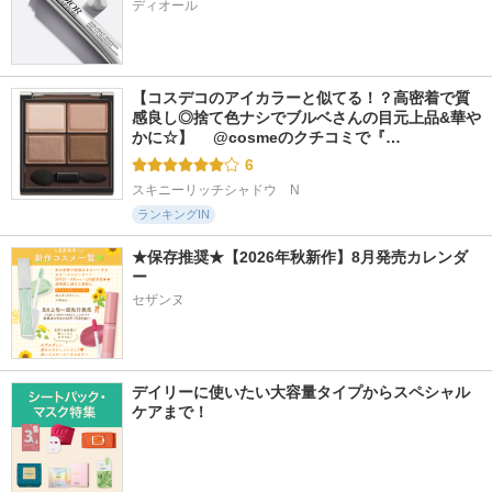
【コスデコのアイカラーと似てる！？高密着で質
感良し◎捨て色ナシでブルベさんの目元上品&華や
かに☆】 　@cosmeのクチコミで『…
6
スキニーリッチシャドウ　N
ランキングIN
★保存推奨★【2026年秋新作】8月発売カレンダ
ー
セザンヌ
デイリーに使いたい大容量タイプからスペシャル
ケアまで！