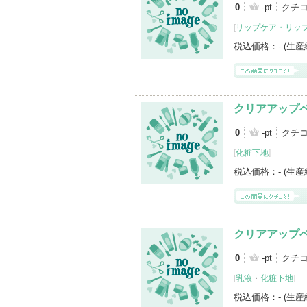
0
-pt
クチ
[
リップケア・リッ
税込価格：
- (生
クリアアップ
0
-pt
クチ
[
化粧下地
]
税込価格：
- (生
クリアアップベ
0
-pt
クチ
[
乳液
・
化粧下地
]
税込価格：
- (生