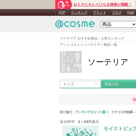
おトクにキレイになる情報が満載！
TOP
ランキング
ブランド
ブログ
Q&A
ソーテリア おすすめ商品・人気ランキング
アットコスメ
>
ソーテリア
>
商品一覧
ソーテリア
トップ
商品
(14)
全14件中
1～14
件表示
モイストピュ