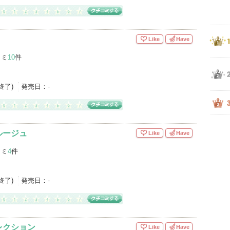
Like
Have
コミ
10
件
産終了)
発売日：
-
ルージュ
Like
Have
コミ
4
件
産終了)
発売日：
-
レクション
Like
Have