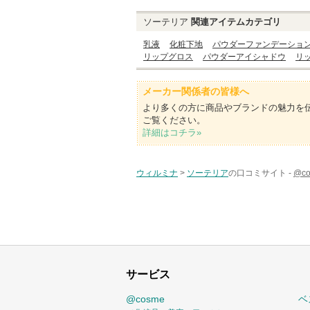
ソーテリア
関連アイテムカテゴリ
乳液
化粧下地
パウダーファンデーショ
リップグロス
パウダーアイシャドウ
リ
メーカー関係者の皆様へ
より多くの方に商品やブランドの魅力を
ご覧ください。
詳細はコチラ»
ウィルミナ
>
ソーテリア
の口コミサイト -
@c
サービス
@cosme
ベ