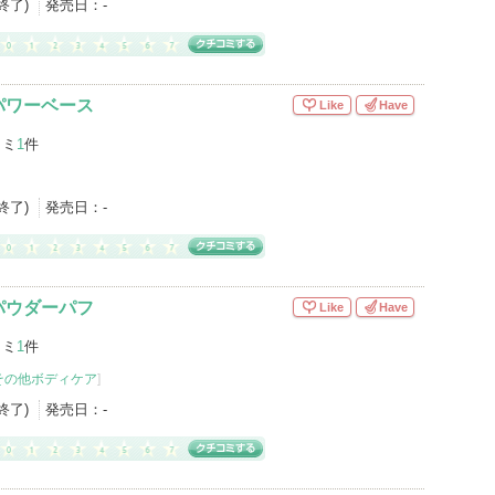
産終了)
発売日：
-
パワーベース
Like
Have
コミ
1
件
産終了)
発売日：
-
パウダーパフ
Like
Have
コミ
1
件
その他ボディケア
]
産終了)
発売日：
-