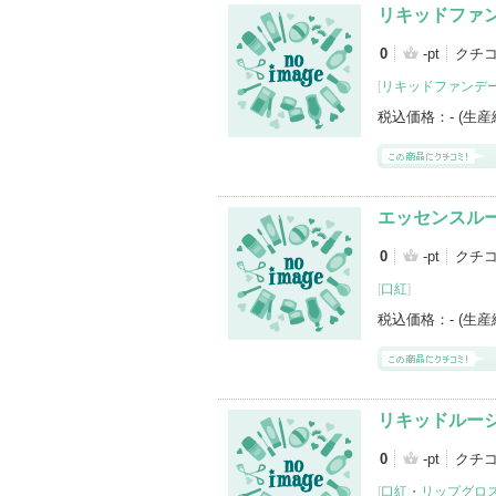
リキッドファ
0
-pt
クチ
[
リキッドファンデ
税込価格：
- (生
エッセンスル
0
-pt
クチ
[
口紅
]
税込価格：
- (生
リキッドルー
0
-pt
クチコ
[
口紅
・
リップグロ