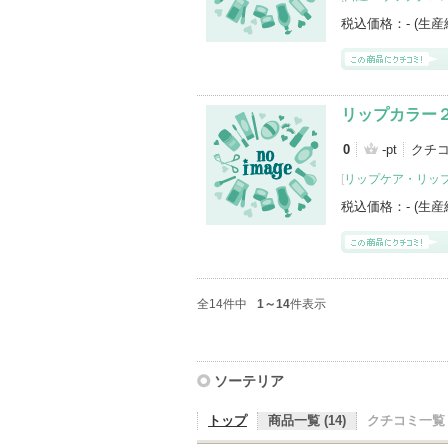
税込価格：
- (生
リップカラー
0
-pt
クチコ
[
リップケア・リッ
税込価格：
- (生
全14件中
1～14
件表示
ソーテリア
トップ
商品一覧 (14)
クチコミ一覧 (