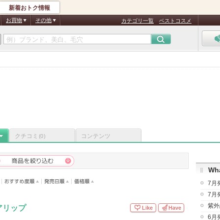
新着おトク情報
お買物
その他
カテゴリ一覧
ベストコスメ
クチコミ
コンテンツ
(0)
Wha
7月
7月
紫外
アリップ
Like
Have
6月