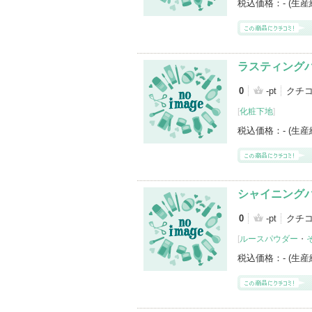
税込価格：
- (生
ラスティング
0
-pt
クチ
[
化粧下地
]
税込価格：
- (生
シャイニング
0
-pt
クチ
[
ルースパウダー
・
税込価格：
- (生