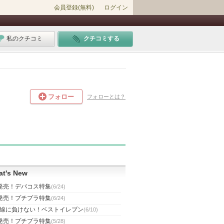
会員登録(無料)
ログイン
私のクチコミ
クチコミする
フォロー
フォローとは？
t's New
発売！デパコス特集
(6/24)
発売！プチプラ特集
(6/24)
線に負けない！ベストイレブン
(6/10)
発売！プチプラ特集
(5/28)