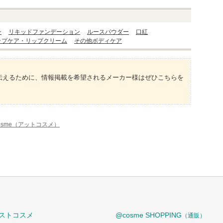
ン
リキッドファンデーション
ルースパウダー
口紅
ップケア・リップクリーム
その他ボディケア
伝えるために、情報掲載を希望されるメーカー様はぜひこちらを
osme（アットコスメ）
ストコスメ
@cosme SHOPPING
（通販）