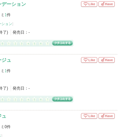
ンデーション
Like
Have
コミ
1
件
ーション
]
産終了)
発売日：
-
ージュ
Like
Have
コミ
1
件
産終了)
発売日：
-
ジュ
Like
Have
ミ0件
ス
]