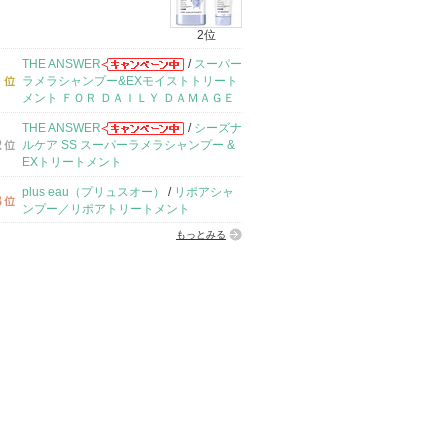
2位
THE ANSWER
/
スーパー
ラメラシャンプー&EXモイストトリート
メント ＦＯＲ ＤＡＩＬＹ ＤＡＭＡＧＥ
THE ANSWER
/
シーズナ
ルケア SS スーパーラメラシャンプー &
EXトリートメント
plus eau（プリュスオー）
/
リポアシャ
ンプー／リポアトリートメント
もっとみる