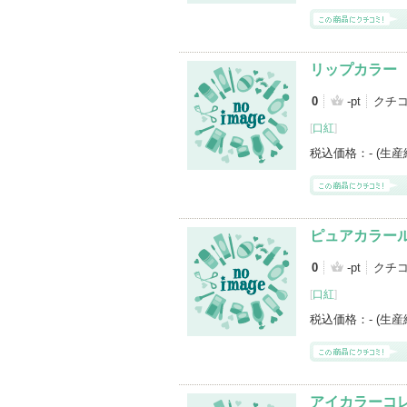
リップカラー
0
-pt
クチ
[
口紅
]
税込価格：
- (生
ピュアカラー
0
-pt
クチ
[
口紅
]
税込価格：
- (生
アイカラーコ