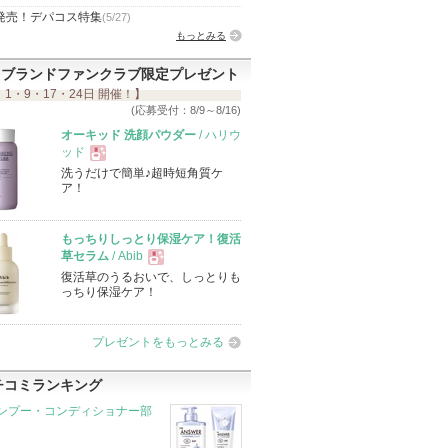
発売！デパコス特集
(5/27)
もっとみる
ブランドファンクラブ限定プレゼント
 1・9・17・24日 開催！】
(応募受付：8/9～8/16)
オーキッド 洗顔パウダー
/ ハリウ
ッド
洗うだけで簡単♪超時短角質ケ
現
ア！
品
もっちりしっとり保湿ケア！復活
草セラム
/ Abib
復活草のうるおいで、しっとりも
現
っちり保湿ケア！
品
プレゼントをもっとみる
チコミランキング
ンプー・コンディショナー部