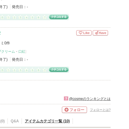
産終了)
発売日：
-
２
Like
Have
ミ0件
プクリーム
・
口紅
]
産終了)
発売日：
-
?
@cosmeのランキングとは
フォロー
フォローとは?
0)
Q&A
アイテムカテゴリ一覧 (10)