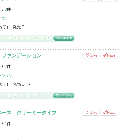
コミ
3
件
ドウ
]
産終了)
発売日：
-
トファンデーション
Like
Have
コミ
2
件
ーション
]
産終了)
発売日：
-
ベース クリーミータイプ
Like
Have
コミ
1
件