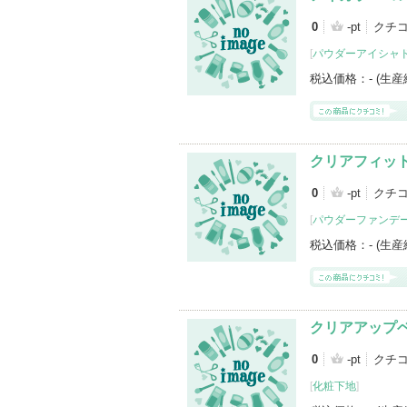
0
-pt
クチ
[
パウダーアイシャ
税込価格：
- (生
クリアフィッ
0
-pt
クチ
[
パウダーファンデ
税込価格：
- (生
クリアアップ
0
-pt
クチ
[
化粧下地
]