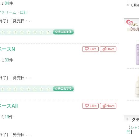
コミ
84
件
6月
プクリーム
・
口紅
]
産終了)
発売日：
-
【毎月
ベースN
Like
Have
コミ
33
件
産終了)
発売日：
-
ースAII
Like
Have
コミ
19
件
ク
【
シャ
門
】
産終了)
発売日：
-