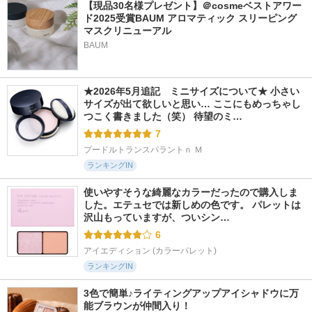
【現品30名様プレゼント】＠cosmeベストアワー
ド2025受賞BAUM アロマティック スリーピング
マスクリニューアル
BAUM
★2026年5月追記　ミニサイズについて★ 小さい
サイズが出て欲しいと思い… ここにもめっちゃし
つこく書きました（笑） 待望のミ…
7
プードルトランスパラントｎ Ｍ
ランキングIN
使いやすそうな綺麗なカラーだったので購入しま
した。エテュセでは新しめの色です。 パレットは
沢山もっていますが、ついシン…
6
アイエディション (カラーパレット)
ランキングIN
3色で簡単♪ライティングアップアイシャドウに万
能ブラウンが仲間入り！