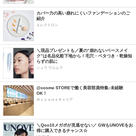
カバー力の高い崩れにくいファンデーションのご
紹介
エレクトロン
＼現品プレゼントも／夏の“崩れないベースメイ
ク”は名品化粧下地から！毛穴・ベタつき・乾燥知
らずの肌に
シュウ ウエムラ
@cosme STOREで働く美容部員特集♪未経験
OK！
＠ｃｏｓｍｅキャリア
＼Qoo10メガポが見逃せない／ GWもUNOVEをお
得に購入できるチャンス☆