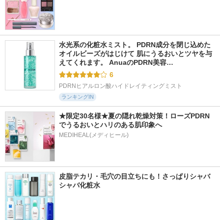
水光系の化粧水ミスト。 PDRN成分を閉じ込めた
オイルビーズがはじけて 肌にうるおいとツヤを与
えてくれます。 AnuaのPDRN美容…
6
PDRNヒアルロン酸ハイドレイティングミスト
ランキングIN
★限定30名様★夏の隠れ乾燥対策！ローズPDRN
でうるおいとハリのある肌印象へ
MEDIHEAL(メディヒール)
皮脂テカリ・毛穴の目立ちにも！さっぱりシャバ
シャバ化粧水