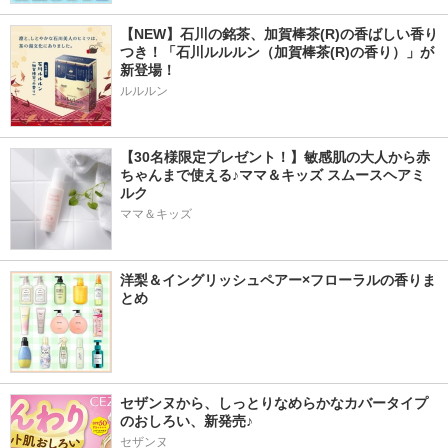
【NEW】石川の銘茶、加賀棒茶(R)の香ばしい香り
つき！「石川ルルルン（加賀棒茶(R)の香り）」が
新登場！
ルルルン
【30名様限定プレゼント！】敏感肌の大人から赤
ちゃんまで使える♪ママ＆キッズ スムースヘアミ
ルク
ママ＆キッズ
洋梨＆イングリッシュペアー×フローラルの香りま
とめ
セザンヌから、しっとりなめらかなカバータイプ
のおしろい、新発売♪
セザンヌ