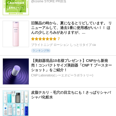
@cosme STORE PR担当
旧製品の時から、夏になるとリピしています。 リ
ニューアルして、過去1番に使用感がいい！！ ほ
んの少しとろみがありますが、…
7
ブライトニング ローション しっとりタイプ ca
ランキングIN
【美顔器現品10名様プレゼント】CNPから新発
売！コンパクトサイズ美顔器「CNP T ブースター 
ショット」をご紹介！
CNP Laboratory(シーエヌピーラボラトリー)
皮脂テカリ・毛穴の目立ちにも！さっぱりシャバ
シャバ化粧水