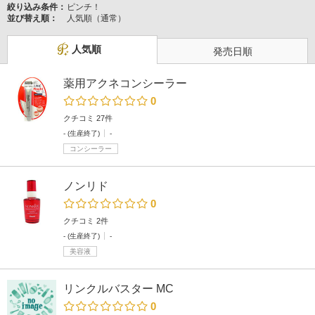
絞り込み条件：
ピンチ！
並び替え順：
人気順（通常）
人気順
発売日順
薬用アクネコンシーラー
0
クチコミ 27件
- (生産終了)
-
コンシーラー
ノンリド
0
クチコミ 2件
- (生産終了)
-
美容液
リンクルバスター MC
0