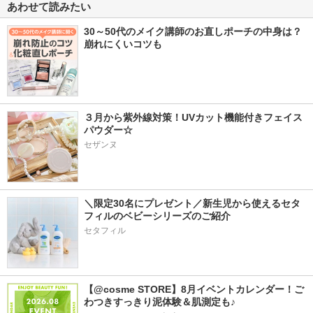
あわせて読みたい
30～50代のメイク講師のお直しポーチの中身は？
崩れにくいコツも
３月から紫外線対策！UVカット機能付きフェイス
パウダー☆
セザンヌ
＼限定30名にプレゼント／新生児から使えるセタ
フィルのベビーシリーズのご紹介
セタフィル
【@cosme STORE】8月イベントカレンダー！ご
わつきすっきり泥体験＆肌測定も♪