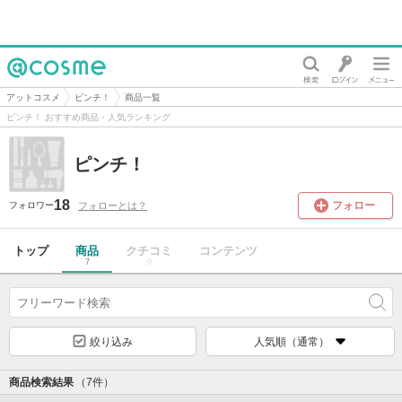
@cosme
アットコスメ
ピンチ！
商品一覧
ピンチ！ おすすめ商品・人気ランキング
ピンチ！
18
フォロー
フォローとは？
フォロワー
トップ
商品
クチコミ
コンテンツ
7
0
絞り込み
人気順（通常）
商品検索結果
（7件）