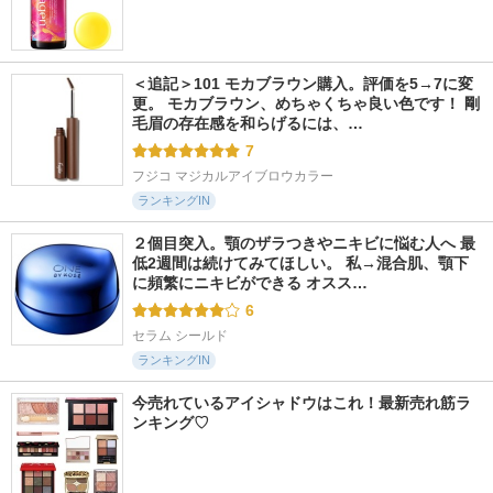
＜追記＞101 モカブラウン購入。評価を5→7に変
更。 モカブラウン、めちゃくちゃ良い色です！ 剛
毛眉の存在感を和らげるには、…
7
フジコ マジカルアイブロウカラー
ランキングIN
２個目突入。顎のザラつきやニキビに悩む人へ 最
低2週間は続けてみてほしい。 私→混合肌、顎下
に頻繁にニキビができる オスス…
6
セラム シールド
ランキングIN
今売れているアイシャドウはこれ！最新売れ筋ラ
ンキング♡