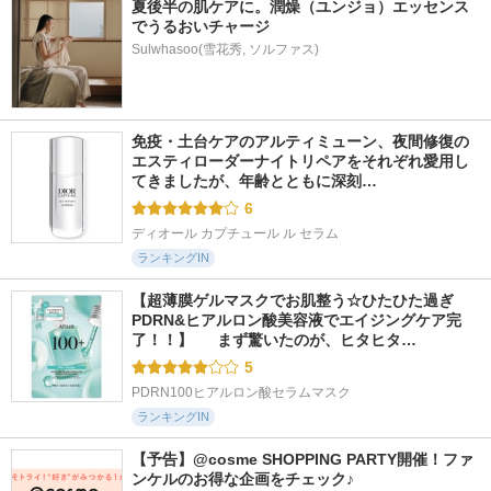
夏後半の肌ケアに。潤燥（ユンジョ）エッセンス
でうるおいチャージ
Sulwhasoo(雪花秀, ソルファス)
免疫・土台ケアのアルティミューン、夜間修復の
エスティローダーナイトリペアをそれぞれ愛用し
てきましたが、年齢とともに深刻…
6
ディオール カプチュール ル セラム
ランキングIN
【超薄膜ゲルマスクでお肌整う☆ひたひた過ぎ
PDRN&ヒアルロン酸美容液でエイジングケア完
了！！】  　まず驚いたのが、ヒタヒタ…
5
PDRN100ヒアルロン酸セラムマスク
ランキングIN
【予告】@cosme SHOPPING PARTY開催！ファ
ンケルのお得な企画をチェック♪