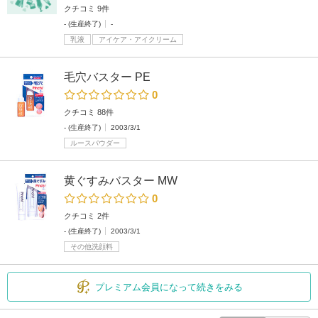
クチコミ 9件
- (生産終了)
-
乳液
アイケア・アイクリーム
毛穴バスター PE
0
クチコミ 88件
- (生産終了)
2003/3/1
ルースパウダー
黄ぐすみバスター MW
0
クチコミ 2件
- (生産終了)
2003/3/1
その他洗顔料
プレミアム会員になって続きをみる