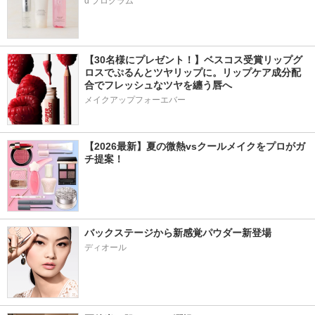
d プログラム
【30名様にプレゼント！】ベスコス受賞リップグ
ロスでぷるんとツヤリップに。リップケア成分配
合でフレッシュなツヤを纏う唇へ
メイクアップフォーエバー
【2026最新】夏の微熱vsクールメイクをプロがガ
チ提案！
バックステージから新感覚パウダー新登場
ディオール