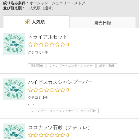
絞り込み条件：
オーシャン・ジュエリー・ストア
並び替え順：
人気順（通常）
人気順
発売日順
トライアルセット
0
クチコミ 0件
-
-
洗顔石鹸
シャンプー・コンディショナー
ボディ石鹸
ハイビスカスシャンプーバー
0
クチコミ 1件
-
-
シャンプー・コンディショナー
ボディ石鹸
ココナッツ石鹸（ナチュレ）
0