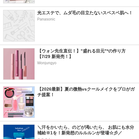
光エステで、ムダ毛の目立たないスベスベ肌へ！ 
Panasonic
【ウォン先生直伝！】"盛れる目元"*の作り方
【7/29 新発売！】
Wonjungyo
【2026最新】夏の微熱vsクールメイクをプロがガ
チ提案！
＼汗をかいたら、のどが渇いたら、 お肌にも水分
補給※1を！新発想のルルルンが登場☆彡／