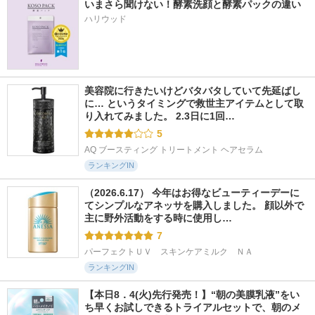
いまさら聞けない！酵素洗顔と酵素パックの違い
ハリウッド
美容院に行きたいけどバタバタしていて先延ばし
に… というタイミングで救世主アイテムとして取
り入れてみました。 2.3日に1回…
5
AQ ブースティング トリートメント ヘアセラム
ランキングIN
（2026.6.17） 今年はお得なビューティーデーに
てシンプルなアネッサを購入しました。 顔以外で
主に野外活動をする時に使用し…
7
パーフェクトＵＶ　スキンケアミルク　ＮＡ
ランキングIN
【本日8．4(火)先行発売！】“朝の美膜乳液”をい
ち早くお試しできるトライアルセットで、朝のメ