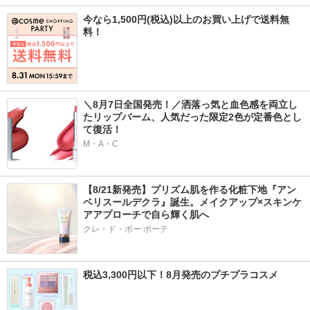
今なら1,500円(税込)以上のお買い上げで送料無
料！
＼8月7日全国発売！／洒落っ気と血色感を両立し
たリップバーム、人気だった限定2色が定番色とし
て復活！
M・A・C
【8/21新発売】プリズム肌を作る化粧下地『アン
ベリスールデクラ』誕生。メイクアップ×スキンケ
アアプローチで自ら輝く肌へ
クレ・ド・ポー ボーテ
税込3,300円以下！8月発売のプチプラコスメ