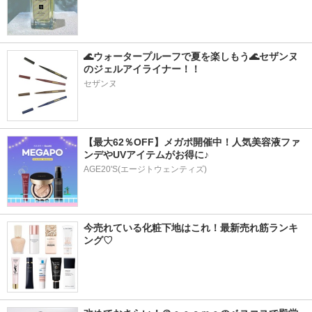
🌊ウォータープルーフで夏を楽しもう🌊セザンヌ
のジェルアイライナー！！
セザンヌ
【最大62％OFF】メガポ開催中！人気美容液ファ
ンデやUVアイテムがお得に♪
AGE20'S(エージトウェンティズ)
今売れている化粧下地はこれ！最新売れ筋ランキ
ング♡