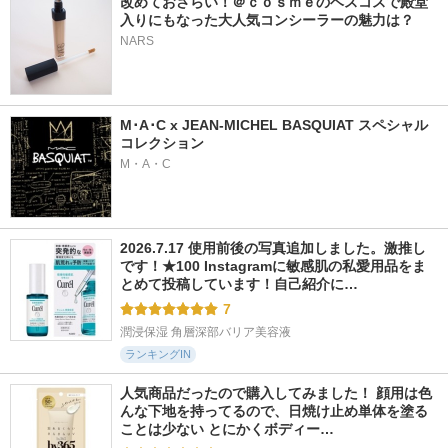
改めておさらい！＠ｃｏｓｍｅのベスコスで殿堂
入りにもなった大人気コンシーラーの魅力は？
NARS
M･A･C x JEAN-MICHEL BASQUIAT スペシャル
コレクション
M・A・C
2026.7.17 使用前後の写真追加しました。激推し
です！★100 Instagramに敏感肌の私愛用品をま
とめて投稿しています！自己紹介に…
7
潤浸保湿 角層深部バリア美容液
ランキングIN
人気商品だったので購入してみました！ 顔用は色
んな下地を持ってるので、日焼け止め単体を塗る
ことは少ない とにかくボディー…