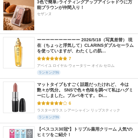
3色で簡単♪ライティングアップアイシャドウに万
能ブラウンが仲間入り！
セザンヌ
ーーーーーーーーーー 2026/5/18（写真差替） 現
在（ちょっと浮気して）CLARINSダブルセーラム
を使っていますが、わたくしの肌…
7
アベイユ ロイヤル ウォータリー オイル セロム
ランキングIN
マットタイプもすごく話題だったけれど、 今は
艶々が気分。 SNSで色々色味を調べて私はハグミ
ーにしました。ブルベ冬てす。 Di…
6
ラスターガラス シアーシャイン リップスティック
ランキングIN
【ベスコス30冠*】トリプル薬用クリーム 人気*の
ヒミツをご紹介！