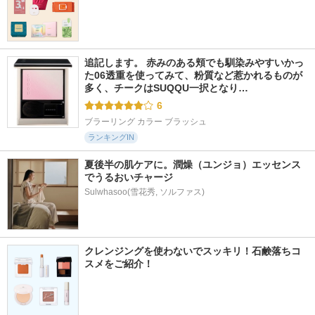
追記します。 赤みのある頬でも馴染みやすいかっ
た06透重を使ってみて、粉質など惹かれるものが
多く、チークはSUQQU一択となり…
6
ブラーリング カラー ブラッシュ
ランキングIN
夏後半の肌ケアに。潤燥（ユンジョ）エッセンス
でうるおいチャージ
Sulwhasoo(雪花秀, ソルファス)
クレンジングを使わないでスッキリ！石鹸落ちコ
スメをご紹介！