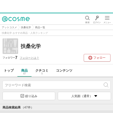
@cosme
アットコスメ
扶桑化学
商品一覧
扶桑化学 おすすめ商品・人気ランキング
扶桑化学
7
フォロー
フォローとは？
フォロワー
トップ
商品
クチコミ
コンテンツ
47
5
絞り込み
人気順（通常）
商品検索結果
（47件）