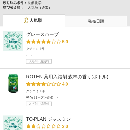
絞り込み条件：
扶桑化学
並び替え順：
人気順（通常）
人気順
発売日順
グレースハーブ
5.0
クチコミ 1件
-
-
入浴剤・浴用料
ROTEN 薬用入浴剤 森林の香り(ボトル)
4.0
クチコミ 1件
680g (オープン価格)
-
入浴剤・浴用料
TO-PLAN ジャスミン
2.0