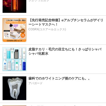
シュウ ウエムラ
【先行発売記念特価】αアルブチンセラムがデイリ
ーシートマスクへ！
COSRX(コスアールエックス)
皮脂テカリ・毛穴の目立ちにも！さっぱりシャバ
シャバ化粧水
歯科でのホワイトニング後のケアにも。。
アパガード