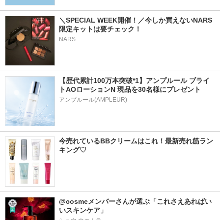
＼SPECIAL WEEK開催！／今しか買えないNARS
限定キットは要チェック！
NARS
【歴代累計100万本突破*1】アンプルール ブライ
トAOローションN 現品を30名様にプレゼント
アンプルール(AMPLEUR)
今売れているBBクリームはこれ！最新売れ筋ラン
キング♡
@cosmeメンバーさんが選ぶ「これさえあればい
いスキンケア」