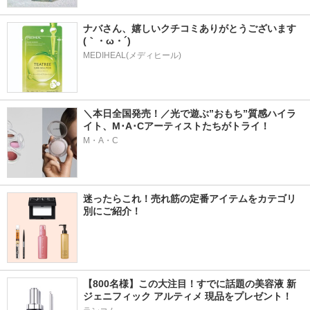
ナバさん、嬉しいクチコミありがとうございます
(｀・ω・´)
MEDIHEAL(メディヒール)
＼本日全国発売！／光で遊ぶ”おもち”質感ハイラ
イト、M･A･Cアーティストたちがトライ！
M・A・C
迷ったらこれ！売れ筋の定番アイテムをカテゴリ
別にご紹介！
【800名様】この大注目！すでに話題の美容液 新
ジェニフィック アルティメ 現品をプレゼント！