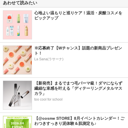
あわせて読みたい
心地よい温もりと巡りケア！温活・炭酸コスメを
ピックアップ
※応募終了【Wチャンス】話題の新商品プレゼン
ト！
La Sana(ラサーナ)
【新発売】まるでまつ毛パーマ級！ダマにならず
繊細な束感を叶える「ディテーリングメタルマス
カラ」
too cool for school
【@cosme STORE】8月イベントカレンダー！ご
わつきすっきり泥体験＆肌測定も♪