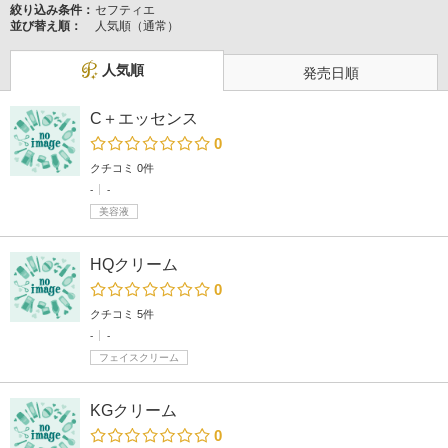
絞り込み条件：
セフティエ
並び替え順：
人気順（通常）
人気順
発売日順
C＋エッセンス
0
クチコミ 0件
-
-
美容液
HQクリーム
0
クチコミ 5件
-
-
フェイスクリーム
KGクリーム
0