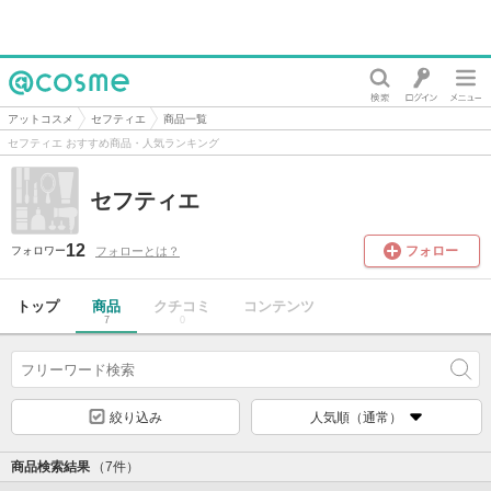
@cosme
アットコスメ
セフティエ
商品一覧
セフティエ おすすめ商品・人気ランキング
セフティエ
12
フォロー
フォローとは？
フォロワー
トップ
商品
クチコミ
コンテンツ
7
0
絞り込み
人気順（通常）
商品検索結果
（7件）