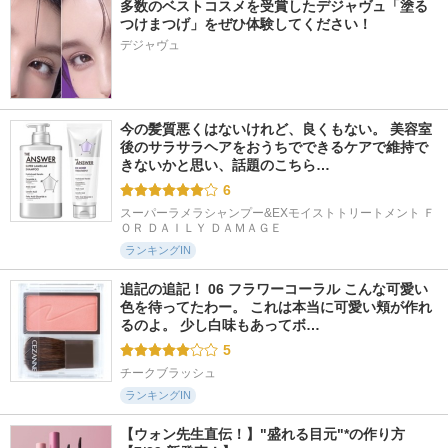
多数のベストコスメを受賞したデジャヴュ「塗る
つけまつげ」をぜひ体験してください！
デジャヴュ
今の髪質悪くはないけれど、良くもない。 美容室
後のサラサラヘアをおうちでできるケアで維持で
きないかと思い、話題のこちら…
6
スーパーラメラシャンプー&EXモイストトリートメント Ｆ
ＯＲ ＤＡＩＬＹ ＤＡＭＡＧＥ
ランキングIN
追記の追記！ 06 フラワーコーラル こんな可愛い
色を待ってたわー。 これは本当に可愛い頬が作れ
るのよ。 少し白味もあってボ…
5
チークブラッシュ
ランキングIN
【ウォン先生直伝！】"盛れる目元"*の作り方