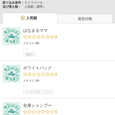
絞り込み条件：
ライフメール
並び替え順：
人気順（通常）
人気順
発売日順
はなまるママ
0
クチコミ 0件
-
-
化粧水
ホワイトパック
0
クチコミ 1件
-
-
シートマスク・パック
全身シャンプー
0