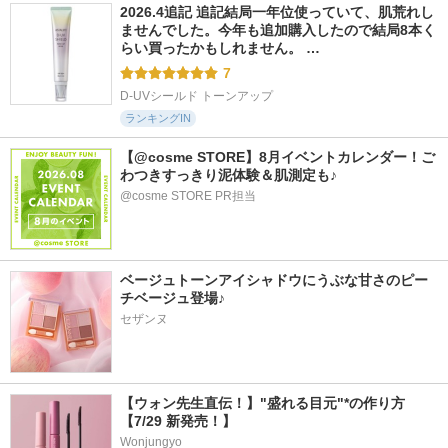
2026.4追記 追記結局一年位使っていて、肌荒れし
ませんでした。今年も追加購入したので結局8本く
らい買ったかもしれません。 …
7
D-UVシールド トーンアップ
ランキングIN
【@cosme STORE】8月イベントカレンダー！ご
わつきすっきり泥体験＆肌測定も♪
@cosme STORE PR担当
ベージュトーンアイシャドウにうぶな甘さのピー
チベージュ登場♪
セザンヌ
【ウォン先生直伝！】"盛れる目元"*の作り方
【7/29 新発売！】
Wonjungyo