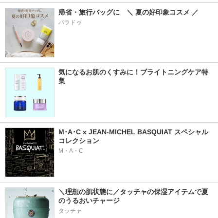
帰省・旅行バッグに　＼ 夏の好印象コスメ ／
パラドゥ
気になるお肌のくすみに！ブライトニングケア特
集
M･A･C x JEAN-MICHEL BASQUIAT スペシャル
コレクション
M・A・C
＼理想の肌状態に／タッチャの保湿アイテムで夏
のうるおいチャージ
タッチャ