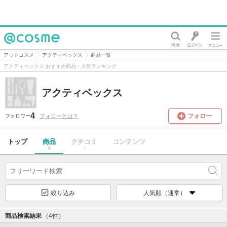
@cosme
アットコスメ
アクティベックス
商品一覧
アクティベックス おすすめ商品・人気ランキング
アクティベックス
4
フォロー
フォローとは？
フォロワー
トップ
商品
クチコミ
コンテンツ
4
0
絞り込み
人気順（通常）
商品検索結果
（4件）