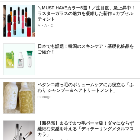
＼MUST HAVEカラー5選！／注目度、急上昇中！
ラスターガラスの魅力を凝縮した新作 #カプセル
ティント
M・A・C
日本でも話題！韓国のスキンケア・基礎化粧品を
ご紹介！
ペタンコ猫っ毛のボリュームケアにお役立ち「ふ
わり シャンプー＆ヘアトリートメント」
manage
【新発売】まるでまつ毛パーマ級！ダマにならず
繊細な束感を叶える「ディテーリングメタルマス
カラ」