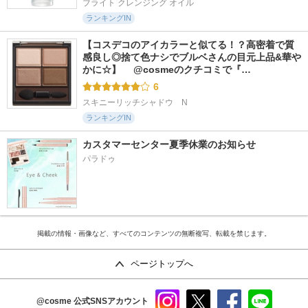
ブライト クレンジング オイル
ランキングIN
【コスデコのアイカラーと似てる！？高密着で質
感良し◎捨て色ナシでブルベさんの目元上品&華や
かに☆】 　@cosmeのクチコミで『…
6
スキニーリッチシャドウ　N
ランキングIN
カスタマーセンター夏季休業のお知らせ
パラドゥ
掲載の情報・画像など、すべてのコンテンツの無断複写、転載を禁じます。
ページトップへ
@cosme
公式SNSアカウント