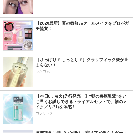
【2026最新】夏の微熱vsクールメイクをプロがガ
チ提案！
［さっぱり？ しっとり？］クラリフィック愛が止
まらない！
ランコム
【本日8．4(火)先行発売！】“朝の美膜乳液”をい
ち早くお試しできるトライアルセットで、朝のメ
イクノリ(*1)を体感！
コラリッチ
皮膚科学に基づいた肌のお守りアイテム！ダーマ