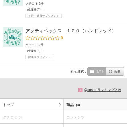
クチコミ 1件
- (生産終了)
-
美容・健康サプリメント
アクティベックス １００（ハンドレッド）
0
クチコミ 2件
- (生産終了)
-
健康サプリメント
表示形式：
リスト
画像
@cosmeランキングとは
?
トップ
商品
(4)
クチコミ
コンテンツ
(0)