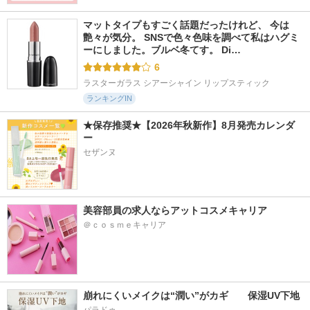
マットタイプもすごく話題だったけれど、 今は
艶々が気分。 SNSで色々色味を調べて私はハグミ
ーにしました。ブルベ冬てす。 Di…
6
ラスターガラス シアーシャイン リップスティック
ランキングIN
★保存推奨★【2026年秋新作】8月発売カレンダ
ー
セザンヌ
美容部員の求人ならアットコスメキャリア
＠ｃｏｓｍｅキャリア
崩れにくいメイクは“潤い”がカギ　　保湿UV下地