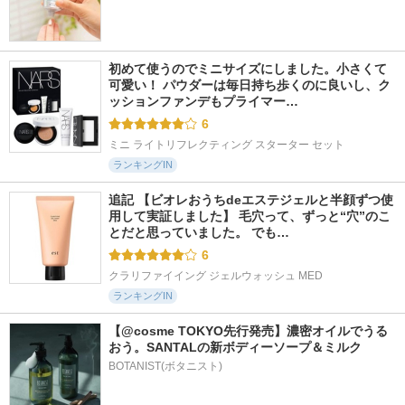
初めて使うのでミニサイズにしました。小さくて
可愛い！ パウダーは毎日持ち歩くのに良いし、ク
ッションファンデもプライマー…
6
ミニ ライトリフレクティング スターター セット
ランキングIN
追記 【ビオレおうちdeエステジェルと半顔ずつ使
用して実証しました】 毛穴って、ずっと“穴”のこ
とだと思っていました。 でも…
6
クラリファイイング ジェルウォッシュ MED
ランキングIN
【@cosme TOKYO先行発売】濃密オイルでうる
おう。SANTALの新ボディーソープ＆ミルク
BOTANIST(ボタニスト)