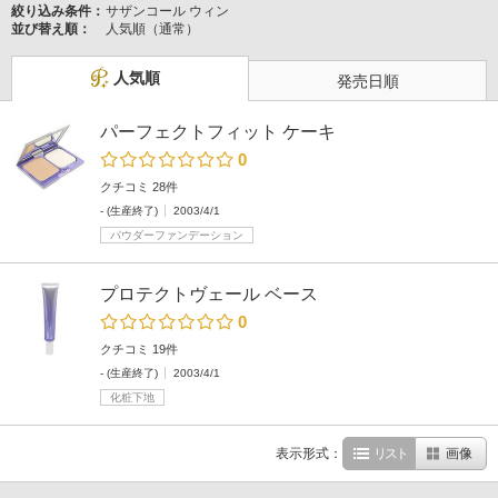
絞り込み条件：
サザンコール ウィン
並び替え順：
人気順（通常）
人気順
発売日順
パーフェクトフィット ケーキ
0
クチコミ 28件
- (生産終了)
2003/4/1
パウダーファンデーション
プロテクトヴェール ベース
0
クチコミ 19件
- (生産終了)
2003/4/1
化粧下地
表示形式：
リスト
画像