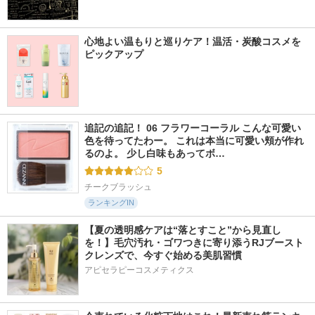
心地よい温もりと巡りケア！温活・炭酸コスメを
ピックアップ
追記の追記！ 06 フラワーコーラル こんな可愛い
色を待ってたわー。 これは本当に可愛い頬が作れ
るのよ。 少し白味もあってボ…
5
チークブラッシュ
ランキングIN
【夏の透明感ケアは“落とすこと”から見直し
を！】毛穴汚れ・ゴワつきに寄り添うRJブースト
クレンズで、今すぐ始める美肌習慣
アピセラピーコスメティクス