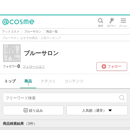
@cosme
アットコスメ
ブルーサロン
商品一覧
ブルーサロン おすすめ商品・人気ランキング
ブルーサロン
0
フォロー
フォローとは？
フォロワー
トップ
商品
クチコミ
コンテンツ
3
0
絞り込み
人気順（通常）
商品検索結果
（3件）