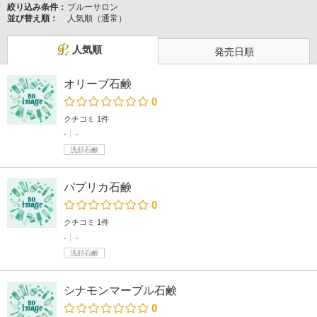
絞り込み条件：
ブルーサロン
並び替え順：
人気順（通常）
人気順
発売日順
オリーブ石鹸
0
クチコミ 1件
-
-
洗顔石鹸
パプリカ石鹸
0
クチコミ 1件
-
-
洗顔石鹸
シナモンマーブル石鹸
0