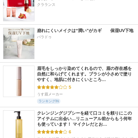
クラランス
崩れにくいメイクは“潤い”がカギ　　保湿UV下地
パラドゥ
眉毛をしっかり染めてくれるので、眉の存在感を
自然に和らげてくれます。ブラシが小さめで塗り
やすく、地肌に付きにくいところ…
5
うす眉メーカー
ランキングIN
クレンジングジプシーを経て口コミを頼りにこの
アイテムに出会い…リニューアル前からもう何年
も使っています！ マイクレだとお…
6