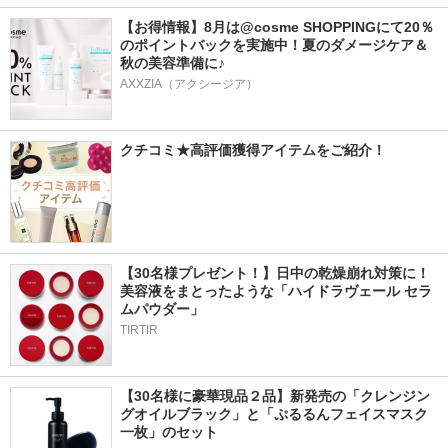
【お得情報】8月は@cosme SHOPPINGにて20％
のポイントバックを実施中！夏のダメージケア＆
秋の美容準備に♪
AXXZIA（アクシージア）
クチコミ★高評価獲得アイテムをご紹介！
【30名様プレゼント！】日中の乾燥崩れ対策に！
美容液をまとったような「ハイドラヴェール セラ
ムパウダー」
TIRTIR
【30名様に豪華現品２品】新発売の「クレンジン
グオイルブラック」と「ぷるるんフェイスマスク
一枚」のセット