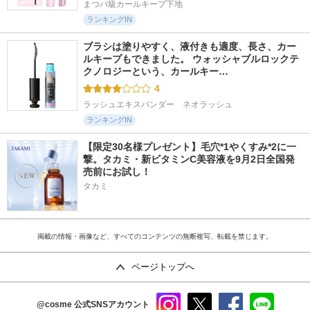
まつパ級カールキープ下地
ランキングIN
ブラシは塗りやすく、液付きも適度、長さ、カー
ルキープもできました。 ウォッシャブルロックテ
クノロジーという、カールキー…
4
ラッシュエキスパンダー　ネオラッシュ
ランキングIN
【限定30名様プレゼント】毛穴*1やくすみ*2に一
撃。タカミ・新ビタミンC美容液を9月2日全国発
売前にお試し！
タカミ
掲載の情報・画像など、すべてのコンテンツの無断複写、転載を禁じます。
ページトップへ
@cosme
公式SNSアカウント