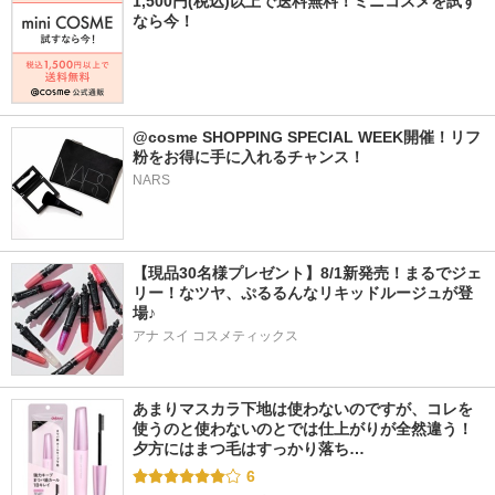
1,500円(税込)以上で送料無料！ミニコスメを試す
なら今！
@cosme SHOPPING SPECIAL WEEK開催！リフ
粉をお得に手に入れるチャンス！
NARS
【現品30名様プレゼント】8/1新発売！まるでジェ
リー！なツヤ、ぷるるんなリキッドルージュが登
場♪
アナ スイ コスメティックス
あまりマスカラ下地は使わないのですが、コレを
使うのと使わないのとでは仕上がりが全然違う！ 
夕方にはまつ毛はすっかり落ち…
6