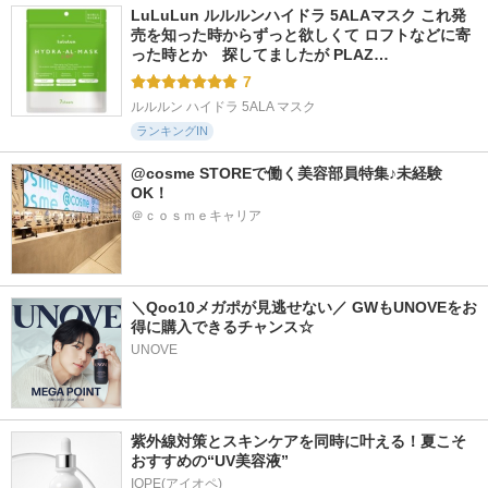
LuLuLun ルルルンハイドラ 5ALAマスク これ発
売を知った時からずっと欲しくて ロフトなどに寄
った時とか　探してましたが PLAZ…
7
ルルルン ハイドラ 5ALA マスク
ランキングIN
@cosme STOREで働く美容部員特集♪未経験
OK！
＠ｃｏｓｍｅキャリア
＼Qoo10メガポが見逃せない／ GWもUNOVEをお
得に購入できるチャンス☆
UNOVE
紫外線対策とスキンケアを同時に叶える！夏こそ
おすすめの“UV美容液”
IOPE(アイオペ)