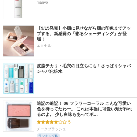
manyo
【9/15発売】小顔に見せながら顔の印象までアッ
プする、新感覚の「彩るシェーディング」が登
場！
エクセル
皮脂テカリ・毛穴の目立ちにも！さっぱりシャバ
シャバ化粧水
追記の追記！ 06 フラワーコーラル こんな可愛い
色を待ってたわー。 これは本当に可愛い頬が作れ
るのよ。 少し白味もあってボ…
5
チークブラッシュ
ランキングIN