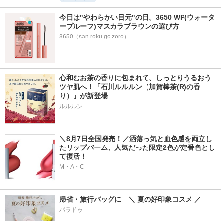
今日は"やわらかい目元"の日。3650 WP(ウォータ
ープルーフ)マスカラブラウンの選び方
3650（san roku go zero）
心和むお茶の香りに包まれて、しっとりうるおう
ツヤ肌へ！「石川ルルルン（加賀棒茶(R)の香
り）」が新登場
＼8月7日全国発売！／洒落っ気と血色感を両立し
たリップバーム、人気だった限定2色が定番色とし
て復活！
M・A・C
帰省・旅行バッグに　＼ 夏の好印象コスメ ／
パラドゥ