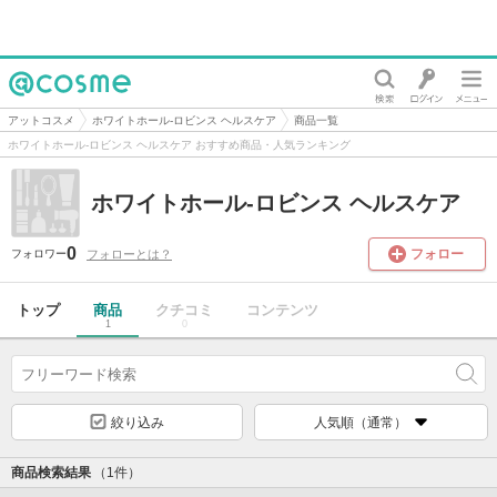
@cosme
アットコスメ
ホワイトホール-ロビンス ヘルスケア
商品一覧
ホワイトホール-ロビンス ヘルスケア おすすめ商品・人気ランキング
ホワイトホール-ロビンス ヘルスケア
0
フォロー
フォローとは？
フォロワー
トップ
商品
クチコミ
コンテンツ
1
0
絞り込み
人気順（通常）
商品検索結果
（1件）