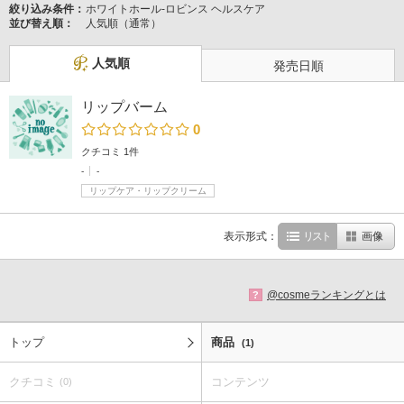
絞り込み条件：
ホワイトホール-ロビンス ヘルスケア
並び替え順：
人気順（通常）
人気順
発売日順
リップバーム
0
クチコミ 1件
-
-
リップケア・リップクリーム
表示形式：
リスト
画像
@cosmeランキングとは
?
トップ
商品
(1)
クチコミ
コンテンツ
(0)