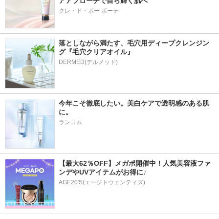
アアプローチで自ら輝く肌へ
クレ・ド・ポー ボーテ
落としながら満たす、毛穴用ディープクレンジン
グ『毛穴クリアオイル』
今年こそ徹底したい。美白ケアで透明感のある肌
に。
ランコム
【最大62％OFF】メガポ開催中！人気美容液ファ
ンデやUVアイテムがお得に♪
AGE20'S(エージトウェンティズ)