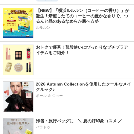
【NEW】「横浜ルルルン（コーヒーの香り）」が
誕生！焙煎したてのコーヒーの豊かな香りで、つ
るんと品のあるなめらか肌へ☆彡
ルルルン
おトクで優秀！普段使いにぴったりなプチプラア
イテムをご紹介！
2026 Autumn Collectionを使用したクールなメイ
クルック♪
ポール ＆ ジョー
帰省・旅行バッグに　＼ 夏の好印象コスメ ／
パラドゥ