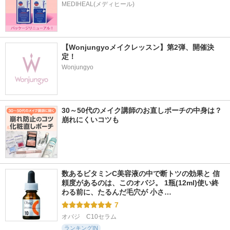
MEDIHEAL(メディヒール)
【Wonjungyoメイクレッスン】第2弾、開催決
定！
Wonjungyo
30～50代のメイク講師のお直しポーチの中身は？
崩れにくいコツも
数あるビタミンC美容液の中で断トツの効果と 信
頼度があるのは、このオバジ。 1瓶(12ml)使い終
わる前に、たるんだ毛穴が 小さ…
7
オバジ　C10セラム
ランキングIN