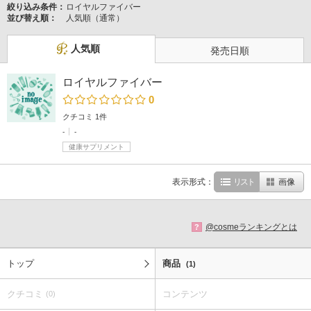
絞り込み条件：
ロイヤルファイバー
並び替え順：
人気順（通常）
人気順
発売日順
ロイヤルファイバー
0
クチコミ 1件
-
-
健康サプリメント
表示形式：
リスト
画像
@cosmeランキングとは
?
トップ
商品
(1)
クチコミ
コンテンツ
(0)