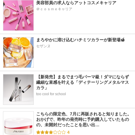
美容部員の求人ならアットコスメキャリア
＠ｃｏｓｍｅキャリア
まろやかに溶け込むハチミツカラーが新登場🍯
セザンヌ
【新発売】まるでまつ毛パーマ級！ダマにならず
繊細な束感を叶える「ディテーリングメタルマス
カラ」
too cool for school
こちらの限定色、7月に再販されると知りました。 
おかげで、昨年の発売時に予約購入していたもの
の、未開封だったことを思い出…
4