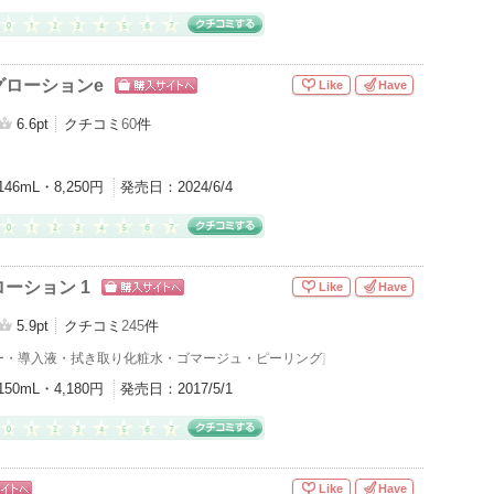
グローションe
Like
Have
ショッピン
グサイトへ
6.6pt
クチコミ
60
件
146mL・8,250円
発売日：
2024/6/4
ーション 1
Like
Have
ショッピン
グサイトへ
5.9pt
クチコミ
245
件
ー・導入液
・
拭き取り化粧水
・
ゴマージュ・ピーリング
]
150mL・4,180円
発売日：
2017/5/1
Like
Have