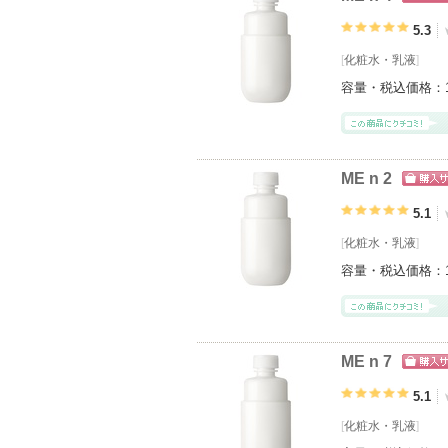
ショッ
グサイ
5.3
[
化粧水
・
乳液
]
容量・税込価格：
ME n 2
ショッ
グサイ
5.1
[
化粧水
・
乳液
]
容量・税込価格：
ME n 7
ショッ
グサイ
5.1
[
化粧水
・
乳液
]