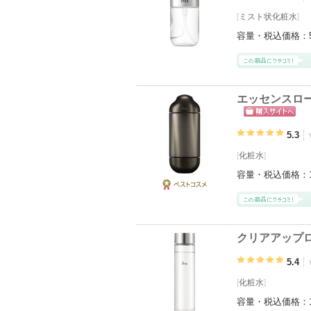
[
ミスト状化粧水
]
容量・税込価格：
エッセンスロ
ショッピン
グサイトへ
5.3
[
化粧水
]
容量・税込価格：
ベストコス
メ
クリアアップロ
5.4
[
化粧水
]
容量・税込価格：