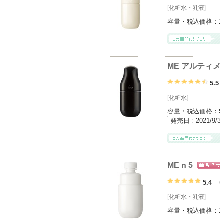
[
化粧水
・
乳液
]
容量・税込価格：
ME アルティメ
5.5
[
化粧水
]
容量・税込価格：
発売日：
2021/9
ME n 5
ショッ
グサイ
5.4
[
化粧水
・
乳液
]
容量・税込価格：