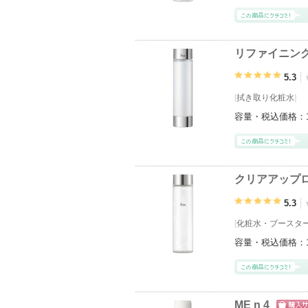
リファイニン
5.3
[
拭き取り化粧水
]
容量・税込価格：
クリアアップロ
5.3
[
化粧水
・
ブースタ
容量・税込価格：
ME n 4