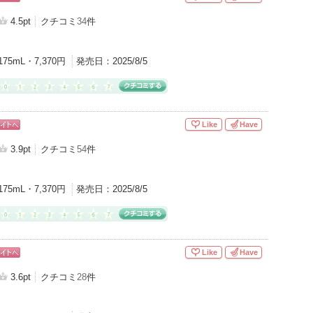
ピン
トへ
4.5pt
クチコミ
34
件
175mL・7,370円
発売日：
2025/8/5
Like
Have
ピン
トへ
3.9pt
クチコミ
54
件
175mL・7,370円
発売日：
2025/8/5
Like
Have
ピン
トへ
3.6pt
クチコミ
28
件