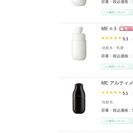
容量・税込価格：
ME n 3
ショッ
グサイ
5.3
[
化粧水
・
乳液
]
容量・税込価格：
ME アルティメ
5.1
[
化粧水
]
容量・税込価格：