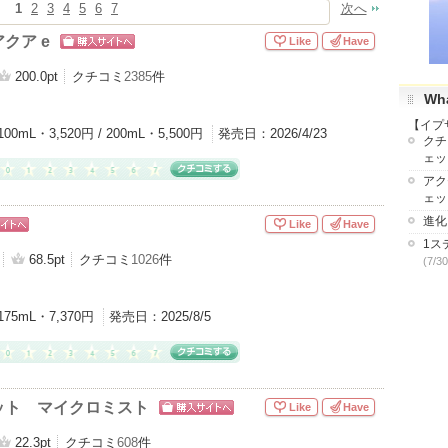
1
2
3
4
5
6
7
次へ
クア e
Like
Have
ショッピン
グサイトへ
200.0pt
クチコミ
2385
件
Wha
【イプ
100mL・3,520円 / 200mL・5,500円
発売日：
2026/4/23
クチ
ェッ
アク
ェッ
進化
Like
Have
ピン
1ス
トへ
68.5pt
クチコミ
1026
件
(7/30
175mL・7,370円
発売日：
2025/8/5
ット マイクロミスト
Like
Have
ショッピン
グサイトへ
22.3pt
クチコミ
608
件