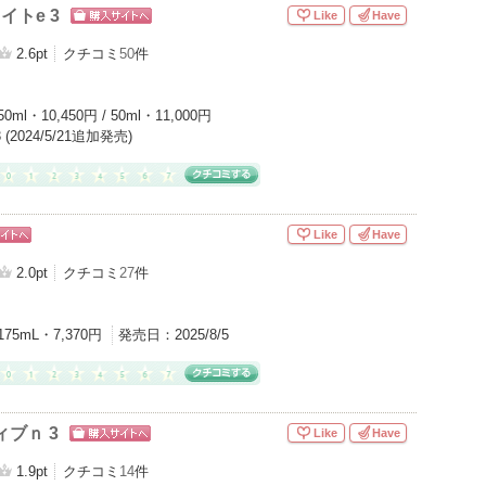
イトe 3
Like
Have
ショッピン
グサイトへ
2.6pt
クチコミ
50
件
50ml・10,450円 / 50ml・11,000円
/3 (2024/5/21追加発売)
Like
Have
ピン
トへ
2.0pt
クチコミ
27
件
175mL・7,370円
発売日：
2025/8/5
ィブｎ 3
Like
Have
ショッピン
グサイトへ
1.9pt
クチコミ
14
件