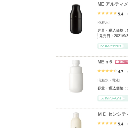
ME アルティメ
5.4
[
化粧水
]
容量・税込価格：
発売日：
2021/9
ME n 6
ショッ
グサイ
4.7
[
化粧水
・
乳液
]
容量・税込価格：
ＭＥ センシテ
5.4