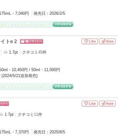
175mL・7,040円
発売日：
2026/2/5
イトe 2
Like
Have
ショッピン
グサイトへ
1.7pt
クチコミ
45
件
50ml・10,450円 / 50ml・11,000円
/3 (2024/5/21追加発売)
Like
Have
ピン
トへ
1.7pt
クチコミ
11
件
175mL・7,370円
発売日：
2025/8/5