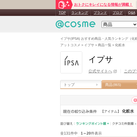
おトクにキレイになる情報が満載！
TOP
ランキング
ブランド
ブログ
Q&A
イプサ(IPSA) おすすめ商品・人気ランキング（化
アットコスメ
>
イプサ
>
商品一覧
>
化粧水
イプサ
公式サイトへ
このブ
トップ
商品
(865)
化粧水
【アイテム】
全131件中
1～20
件表示