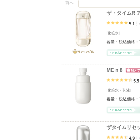
前へ
ザ・タイムR ア
5.1
[
化粧水
]
容量・税込価格：
ランキング
IN
ME n 8
ショッ
グサイ
5.5
[
化粧水
・
乳液
]
容量・税込価格：
ザタイムリセ
4.9