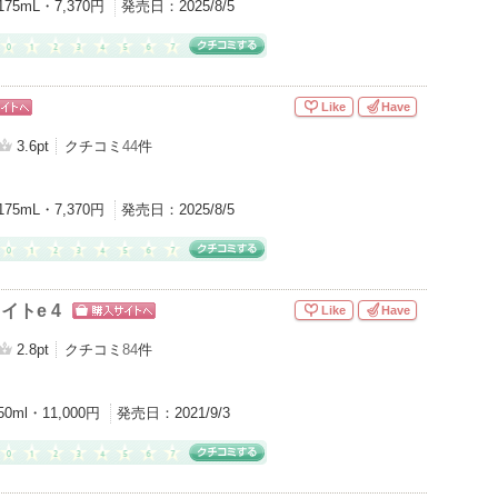
175mL・7,370円
発売日：
2025/8/5
Like
Have
ピン
トへ
3.6pt
クチコミ
44
件
175mL・7,370円
発売日：
2025/8/5
イトe 4
Like
Have
ショッピン
グサイトへ
2.8pt
クチコミ
84
件
50ml・11,000円
発売日：
2021/9/3