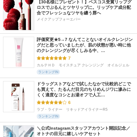
【30名様にプレゼント！】ベスコス受賞リップグ
ロスでぷるんとツヤリップに。リップケア成分配
合でフレッシュなツヤを纏う唇へ
メイクアップフォーエバー
評価変更★5→7 なんてことないオイルクレンジン
グだと思っていましたが、肌の状態が悪い時に他
のクレンジングが尽くしみる中、…
7
カルテＨＤ　モイスチュア クレンジング　オイルジェル
ランキングIN
ドラッグストアなどで試したなかで比較的どこで
も買えて、たるんだ目元のちりめんジワに滲みに
くく適度なコシとお湯オフで人工…
6
ラブ・ライナー　リキッドアイライナーR5
ランキングIN
＼公式Instagramスタッフアカウント開設記念／
オトナの目元に嬉しいケアセット