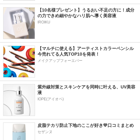
【10名様プレゼント】うるおい不足の方に！成分
の力できめ細やかなハリ肌へ導く美容液
IROIKU
【マルチに使える】アーティストカラーペンシル
今売れてる人気TOP10を発表！
メイクアップフォーエバー
紫外線対策とスキンケアを同時に叶える、UV美容
液
皮脂テカリ防止下地のここが好き💛口コミまとめ
セザンヌ