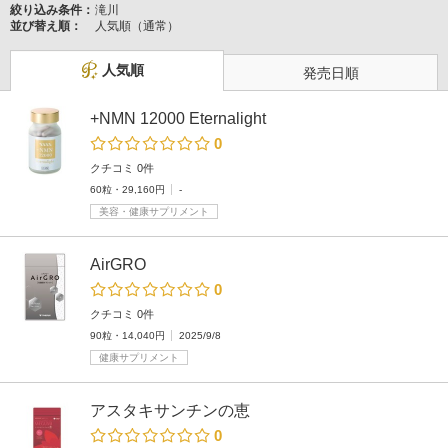
絞り込み条件：
滝川
並び替え順：
人気順（通常）
人気順
発売日順
+NMN 12000 Eternalight
0
クチコミ 0件
60粒・29,160円
-
美容・健康サプリメント
AirGRO
0
クチコミ 0件
90粒・14,040円
2025/9/8
健康サプリメント
アスタキサンチンの恵
0