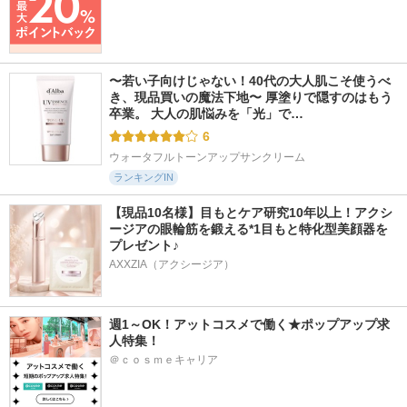
〜若い子向けじゃない！40代の大人肌こそ使うべ
き、現品買いの魔法下地〜 厚塗りで隠すのはもう
卒業。 大人の肌悩みを「光」で…
6
ウォータフルトーンアップサンクリーム
ランキングIN
【現品10名様】目もとケア研究10年以上！アクシ
ージアの眼輪筋を鍛える*1目もと特化型美顔器を
プレゼント♪
AXXZIA（アクシージア）
週1～OK！アットコスメで働く★ポップアップ求
人特集！
＠ｃｏｓｍｅキャリア