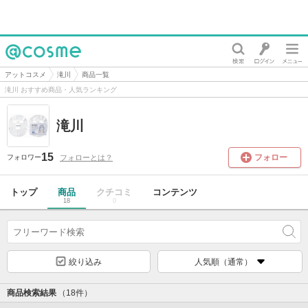
@cosme
アットコスメ
滝川
商品一覧
滝川 おすすめ商品・人気ランキング
滝川
15
フォロー
フォローとは？
フォロワー
トップ
商品
クチコミ
コンテンツ
18
0
絞り込み
人気順（通常）
商品検索結果
（18件）