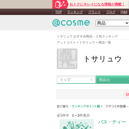
おトクにキレイになる情報が満載！
TOP
ランキング
ブランド
ブログ
Q&A
トサリュウ おすすめ商品・人気ランキング
アットコスメ
>
トサリュウ
>
商品一覧
トサリュウ
トップ
商品
(3)
全3件中
1～3
件表示
バス・ティー