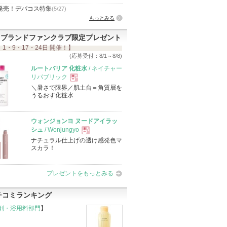
発売！デパコス特集
(5/27)
もっとみる
ブランドファンクラブ限定プレゼント
 1・9・17・24日 開催！】
(応募受付：8/1～8/8)
ルートバリア 化粧水
/ ネイチャー
リパブリック
＼暑さで限界／肌土台＝角質層を
現
うるおす化粧水
品
ウォンジョンヨ ヌードアイラッ
シュ
/ Wonjungyo
ナチュラル仕上げの透け感発色マ
現
スカラ！
品
プレゼントをもっとみる
チコミランキング
剤・浴用料部門
】