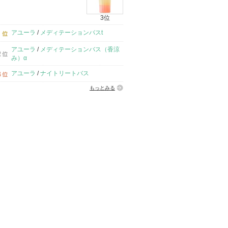
3位
アユーラ
/
メディテーションバスt
アユーラ
/
メディテーションバス（香涼
み）α
アユーラ
/
ナイトリートバス
もっとみる