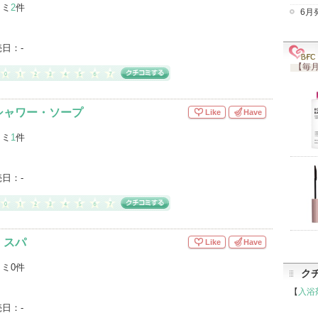
コミ
2
件
6月
売日：
-
【毎月
シャワー・ソープ
Like
Have
コミ
1
件
売日：
-
・スパ
Like
Have
ミ0件
ク
【
入浴
売日：
-