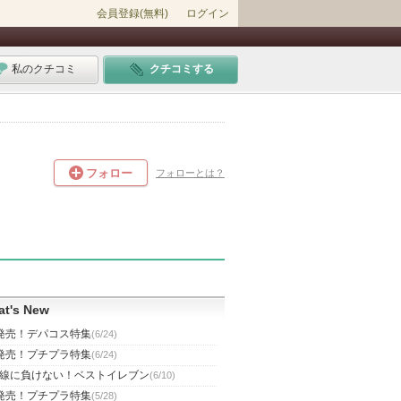
会員登録(無料)
ログイン
私のクチコミ
クチコミする
フォロー
フォローとは？
t's New
発売！デパコス特集
(6/24)
発売！プチプラ特集
(6/24)
線に負けない！ベストイレブン
(6/10)
発売！プチプラ特集
(5/28)