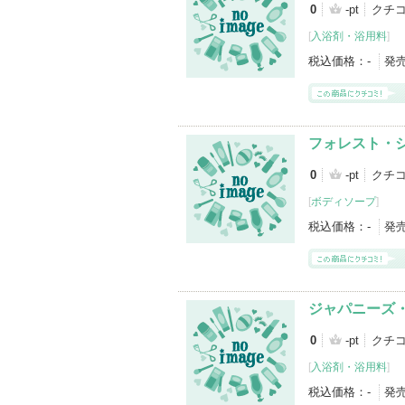
0
-pt
クチ
[
入浴剤・浴用料
]
税込価格：
-
発
フォレスト・
0
-pt
クチ
[
ボディソープ
]
税込価格：
-
発
ジャパニーズ
0
-pt
クチコ
[
入浴剤・浴用料
]
税込価格：
-
発