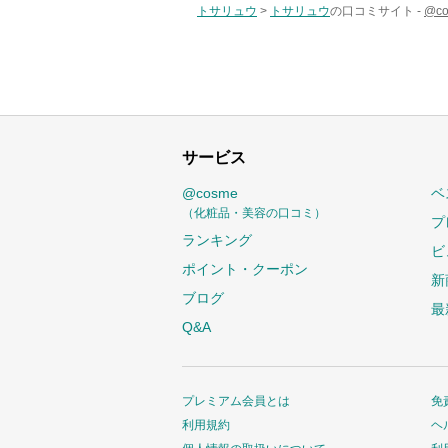
トサリュウ
>
トサリュウ
の口コミサイト -
@c
サービス
@cosme
ベ
（化粧品・美容の口コミ）
プ
ランキング
ビ
ポイント・クーポン
新
ブログ
最
Q&A
プレミアム会員とは
免
利用規約
ヘ