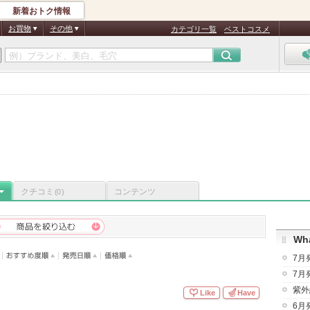
新着おトク情報
お買物
その他
カテゴリ一覧
ベストコスメ
クチコミ
コンテンツ
(0)
Wha
7月
7月
紫外
Like
Have
6月