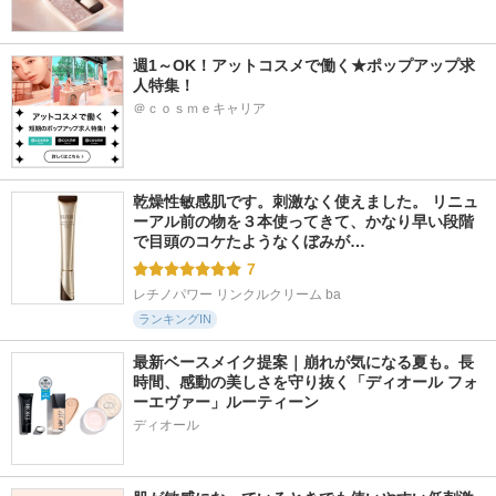
週1～OK！アットコスメで働く★ポップアップ求
人特集！
＠ｃｏｓｍｅキャリア
乾燥性敏感肌です。刺激なく使えました。 リニュ
ーアル前の物を３本使ってきて、かなり早い段階
で目頭のコケたようなくぼみが…
7
レチノパワー リンクルクリーム ba
ランキングIN
最新ベースメイク提案｜崩れが気になる夏も。長
時間、感動の美しさを守り抜く「ディオール フォ
ーエヴァー」ルーティーン
ディオール