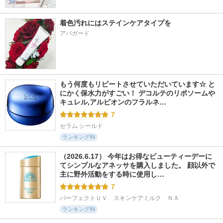
着色汚れにはステインケアタイプを
アパガード
もう何度もリピートさせていただいています☆ と
にかく保水力がすごい！ デコルテのリポソームや
キュレル,アルビオンのフラルネ…
7
セラム シールド
ランキングIN
（2026.6.17） 今年はお得なビューティーデーに
てシンプルなアネッサを購入しました。 顔以外で
主に野外活動をする時に使用し…
7
パーフェクトＵＶ　スキンケアミルク　ＮＡ
ランキングIN