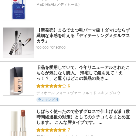
MEDIHEAL(メディヒール)
【新発売】まるでまつ毛パーマ級！ダマにならず
繊細な束感を叶える「ディテーリングメタルマス
カラ」
too cool for school
旧品を愛用していて、今年リニューアルされたこ
ちらが気になり購入。 帰宅して鏡を見て「え
っ！？」と驚くほどこの製品の良さ…
6
ディオール フォーエヴァー フルイド スキン グロウ
ランキングIN
しばらく使ったので必ずグロスで仕上げる派（数
時間経過後の対策）としてのクチコミをまとめ直
します。 こんな唇タイプです。 …
7