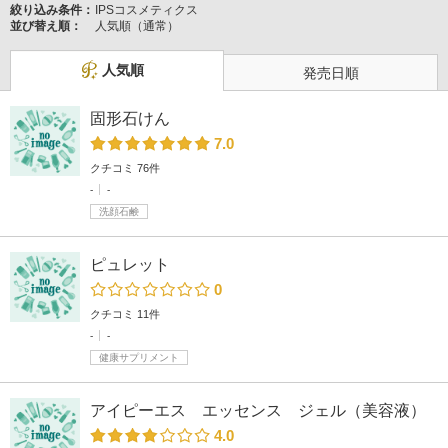
絞り込み条件：
IPSコスメティクス
並び替え順：
人気順（通常）
人気順
発売日順
固形石けん
7.0
クチコミ 76件
-
-
洗顔石鹸
ピュレット
0
クチコミ 11件
-
-
健康サプリメント
アイピーエス エッセンス ジェル（美容液）
4.0