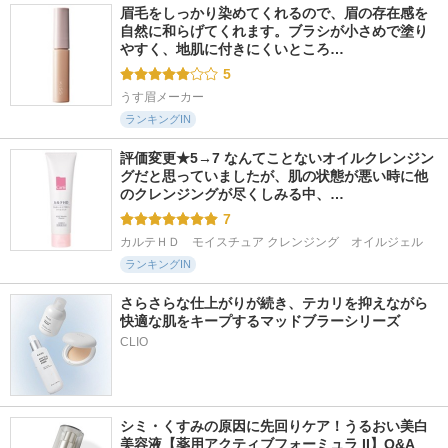
眉毛をしっかり染めてくれるので、眉の存在感を
自然に和らげてくれます。ブラシが小さめで塗り
やすく、地肌に付きにくいところ…
5
うす眉メーカー
ランキングIN
評価変更★5→7 なんてことないオイルクレンジン
グだと思っていましたが、肌の状態が悪い時に他
のクレンジングが尽くしみる中、…
7
カルテＨＤ　モイスチュア クレンジング　オイルジェル
ランキングIN
さらさらな仕上がりが続き、テカリを抑えながら
快適な肌をキープするマッドブラーシリーズ
シミ・くすみの原因に先回りケア！うるおい美白
美容液【薬用アクティブフォーミュラ II】Q&A