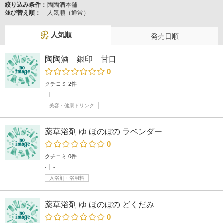
絞り込み条件：
陶陶酒本舗
並び替え順：
人気順（通常）
人気順
発売日順
陶陶酒 銀印 甘口
0
クチコミ 2件
-
-
美容・健康ドリンク
薬草浴剤 ゆ ほのぼの ラベンダー
0
クチコミ 0件
-
-
入浴剤・浴用料
薬草浴剤 ゆ ほのぼの どくだみ
0