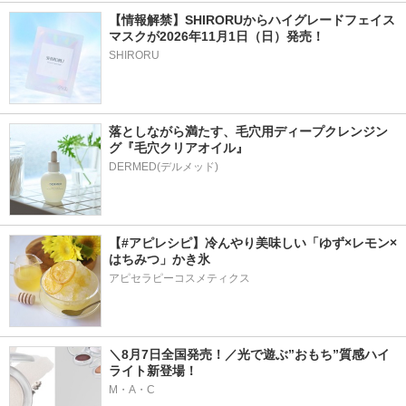
【情報解禁】SHIRORUからハイグレードフェイス
マスクが2026年11月1日（日）発売！
SHIRORU
落としながら満たす、毛穴用ディープクレンジン
グ『毛穴クリアオイル』
【#アピレシピ】冷んやり美味しい「ゆず×レモン×
はちみつ」かき氷
アピセラピーコスメティクス
＼8月7日全国発売！／光で遊ぶ”おもち”質感ハイ
ライト新登場！
M・A・C