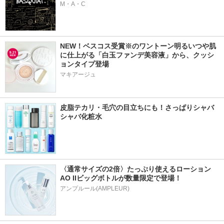
M・A・C
NEW！ベスコス受賞※のワントーン明るいつや肌
に仕上がる「白玉ファンデ美容液」から、クッシ
ョンタイプ登場
マキアージュ
皮脂テカリ・毛穴の目立ちにも！さっぱりシャバ
シャバ化粧水
〈通常サイズの2倍〉たっぷり使えるローション
AO IIビッグボトルが数量限定で登場！
アンプルール(AMPLEUR)