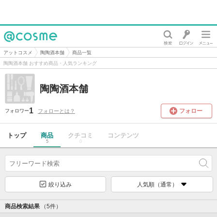
@cosme
アットコスメ
陶陶酒本舗
商品一覧
陶陶酒本舗 おすすめ商品・人気ランキング
陶陶酒本舗
1
フォロー
フォローとは？
フォロワー
トップ
商品
クチコミ
コンテンツ
5
0
絞り込み
人気順（通常）
商品検索結果
（5件）