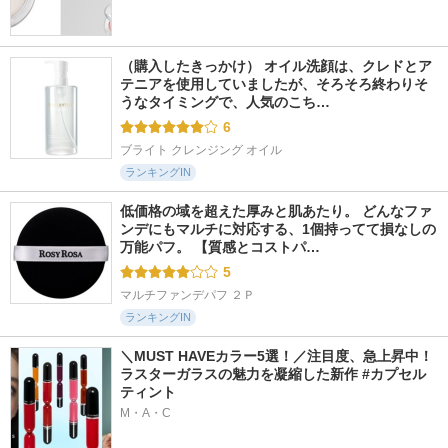
（購入したきっかけ） オイル洗顔は、クレドとア
テニアを使用していましたが、そろそろ終わりそ
うなタイミングで、人気のこち…
6
ブライト クレンジング オイル
ランキングIN
低価格の域を超えた厚みと肌あたり。 どんなファ
ンデにもマルチに対応する、1個持ってて損なしの
万能パフ。 【質感とコストパ…
5
マルチファンデパフ ２Ｐ
ランキングIN
＼MUST HAVEカラー5選！／注目度、急上昇中！
ラスターガラスの魅力を凝縮した新作 #カプセル
ティント
M・A・C