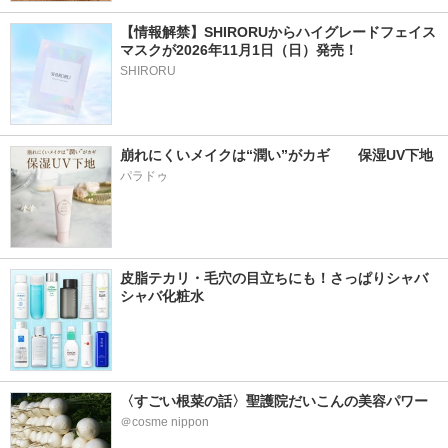
【情報解禁】SHIRORUからハイグレードフェイス
マスクが2026年11月1日（日）発売！
SHIRORU
崩れにくいメイクは“潤い”がカギ　　保湿UV下地
パラドゥ
皮脂テカリ・毛穴の目立ちにも！さっぱりシャバ
シャバ化粧水
〈すごい根菜の話〉聖護院だいこんの美容パワー
＠cosme nippon