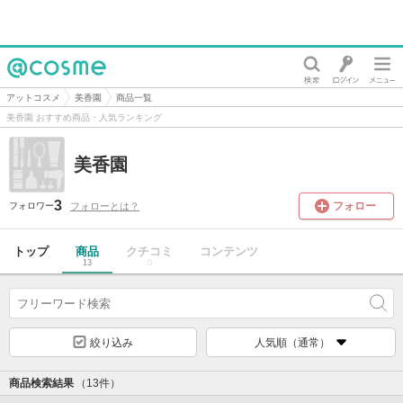
@cosme
アットコスメ
美香園
商品一覧
美香園 おすすめ商品・人気ランキング
美香園
3
フォロー
フォローとは？
フォロワー
トップ
商品
クチコミ
コンテンツ
13
0
絞り込み
人気順（通常）
商品検索結果
（13件）