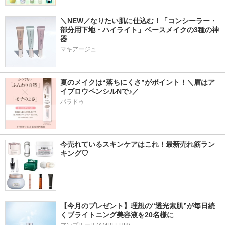
＼NEW／なりたい肌に仕込む！「コンシーラー・
部分用下地・ハイライト」ベースメイクの3種の神
器
マキアージュ
夏のメイクは“落ちにくさ”がポイント！＼眉はア
イブロウペンシルNで♪／
パラドゥ
今売れているスキンケアはこれ！最新売れ筋ラン
キング♡
【今月のプレゼント】理想の“透光素肌”が毎日続
くブライトニング美容液を20名様に