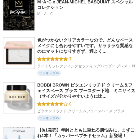
M･A･C x JEAN-MICHEL BASQUIAT スペシャル
コレクション
M・A・C
色がつかないクリアカラーなので、どんなベース
メイクにも合わせやすいです。サラサラな質感な
のにマットになりすぎず、程よく…
7
ライトリフレクティングセッティングパウダー プレスト N
ランキングIN
BOBBI BROWN ビタエンリッチド クリーム＆フ
ェイスベース プラス ブースター下地　ミニサイズ 
（サイズが分かりやすいように比…
6
ビタエンリッチド クリーム＆フェイスベース プラス
ランキングIN
【8/1発売】年齢とともに重ねる肌悩みに、まずこ
れ1本！「カッパーペプチドセラム」新登場！