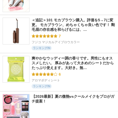
＜追記＞101 モカブラウン購入。評価を5→7に変
更。 モカブラウン、めちゃくちゃ良い色です！ 剛
毛眉の存在感を和らげるには、…
7
フジコ マジカルアイブロウカラー
ランキングIN
爽やかなウッディー調の香りです。男性にもオス
スメしたい。 厚みがあって大きめのシートだから
たっぷり使えます。大好き。無…
6
アロマボディシート
ランキングIN
【2026最新】夏の微熱vsクールメイクをプロがガ
チ提案！