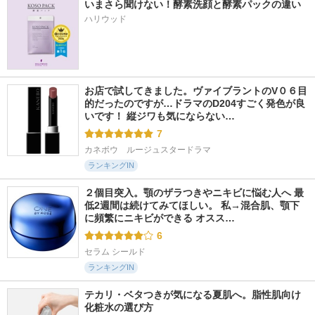
いまさら聞けない！酵素洗顔と酵素パックの違い
ハリウッド
お店で試してきました。ヴァイブラントのV０６目
的だったのですが…ドラマのD204すごく発色が良
いです！ 縦ジワも気にならない…
7
カネボウ　ルージュスタードラマ
ランキングIN
２個目突入。顎のザラつきやニキビに悩む人へ 最
低2週間は続けてみてほしい。 私→混合肌、顎下
に頻繁にニキビができる オスス…
6
セラム シールド
ランキングIN
テカリ・ベタつきが気になる夏肌へ。脂性肌向け
化粧水の選び方