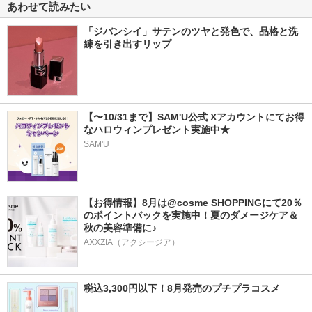
あわせて読みたい
「ジバンシイ」サテンのツヤと発色で、品格と洗
練を引き出すリップ
【〜10/31まで】SAM'U公式 Xアカウントにてお得
なハロウィンプレゼント実施中★
SAM'U
【お得情報】8月は@cosme SHOPPINGにて20％
のポイントバックを実施中！夏のダメージケア＆
秋の美容準備に♪
AXXZIA（アクシージア）
税込3,300円以下！8月発売のプチプラコスメ