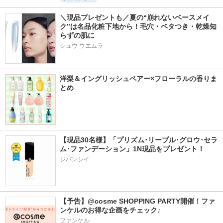
＼現品プレゼントも／夏の“崩れないベースメイ
ク”は名品化粧下地から！毛穴・ベタつき・乾燥知
らずの肌に
シュウ ウエムラ
洋梨＆イングリッシュペアー×フローラルの香りま
とめ
【現品30名様】「プリズム･リーブル･グロウ･セラ
ム･ファンデーション」1N現品をプレゼント！ 
ジバンシイ
【予告】@cosme SHOPPING PARTY開催！ファ
ンケルのお得な企画をチェック♪
ファンケル