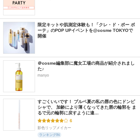
限定キットや肌測定体験も！「クレ・ド・ポー ボ
ーテ」のPOP UPイベントを@cosme TOKYOで
開催
＠cosme編集部に魔女工場の商品が紹介されまし
た♪
manyo
すごくいいです！ ブルベ夏の私の唇の色にドンピ
シャで、 加齢により薄くなってきた唇の輪郭を ま
るで元の輪郭に戻すように違…
6
影色リップメイカー
ランキングIN