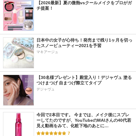
【2026最新】夏の微熱vsクールメイクをプロがガ
チ提案！
日本中の女子が心待ち！発売まで残り1ヶ月を切っ
たスノービューティー2021を予習
マキアージュ
【30名様プレゼント】殿堂入り！デジャヴュ 塗る
つけまつげ 自まつげ際立てタイプ
デジャヴュ
今回で2本目です。 今までは、メイク後にスプレ
ーしてたのですが、YouTubeのMAIさんの40代若
見え動画をみて、化粧下地のあとに…
7