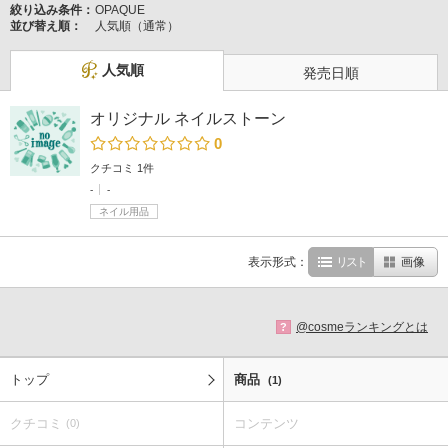
絞り込み条件：
OPAQUE
並び替え順：
人気順（通常）
人気順
発売日順
オリジナル ネイルストーン
0
クチコミ 1件
-
-
ネイル用品
表示形式：
リスト
画像
@cosmeランキングとは
?
トップ
商品
(1)
クチコミ
コンテンツ
(0)