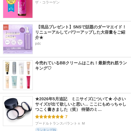
ザ・コラーゲン
 【現品プレゼント】SNSで話題のダーマエイド！
リニューアルしてパワーアップした大容量をご紹
介★
pdc
今売れているBBクリームはこれ！最新売れ筋ラン
キング♡
★2026年5月追記　ミニサイズについて★ 小さい
サイズが出て欲しいと思い… ここにもめっちゃし
つこく書きました（笑） 待望のミ…
7
プードルトランスパラントｎ Ｍ
ランキングIN