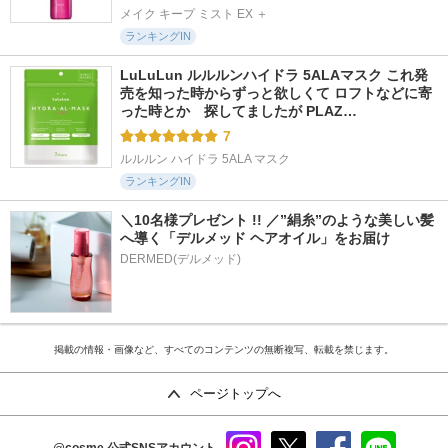
メイク キープ ミスト EX ＋
ランキングIN
LuLuLun ルルルンハイドラ 5ALAマスク これ発
売を知った時からずっと欲しくて ロフトなどに寄
った時とか　探してましたが PLAZ…
7
ルルルン ハイドラ 5ALA マスク
ランキングIN
＼10名様プレゼント !! ／”絹糸”のような美しい髪
へ導く「デルメッド ヘアオイル」をお届け
DERMED(デルメッド)
掲載の情報・画像など、すべてのコンテンツの無断複写、転載を禁じます。
ページトップへ