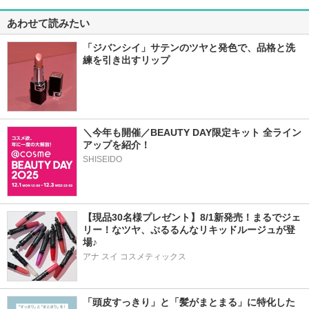
あわせて読みたい
「ジバンシイ」サテンのツヤと発色で、品格と洗
練を引き出すリップ
＼今年も開催／BEAUTY DAY限定キット 全ライン
アップを紹介！
SHISEIDO
【現品30名様プレゼント】8/1新発売！まるでジェ
リー！なツヤ、ぷるるんなリキッドルージュが登
場♪
アナ スイ コスメティックス
「頭皮すっきり」と「髪がまとまる」に特化した