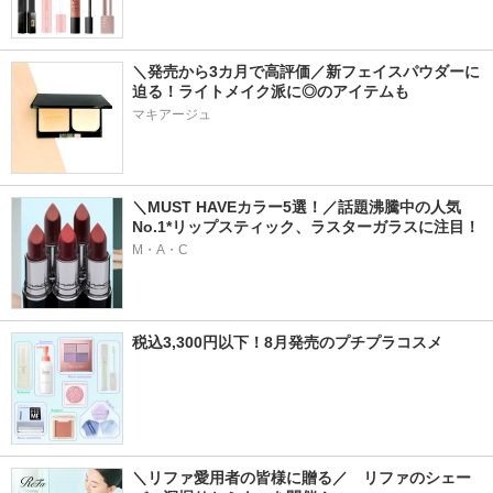
＼発売から3カ月で高評価／新フェイスパウダーに
迫る！ライトメイク派に◎のアイテムも
マキアージュ
＼MUST HAVEカラー5選！／話題沸騰中の人気
No.1*リップスティック、ラスターガラスに注目！
M・A・C
税込3,300円以下！8月発売のプチプラコスメ
＼リファ愛用者の皆様に贈る／　リファのシェー