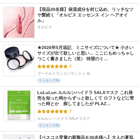
【現品30名様】保湿成分を封じ込め、リッチなツ
ヤ髪続く「オルビス エッセンス イン ヘアオイ
ル」
オルビス
★2026年5月追記　ミニサイズについて★ 小さい
サイズが出て欲しいと思い… ここにもめっちゃし
つこく書きました（笑） 待望のミ…
7
プードルトランスパラントｎ Ｍ
ランキングIN
LuLuLun ルルルンハイドラ 5ALAマスク これ発
売を知った時からずっと欲しくて ロフトなどに寄
った時とか　探してましたが PLAZ…
7
ルルルン ハイドラ 5ALA マスク
ランキングIN
【ベスコス受賞の新製品を30名様へ】大人の夏肌