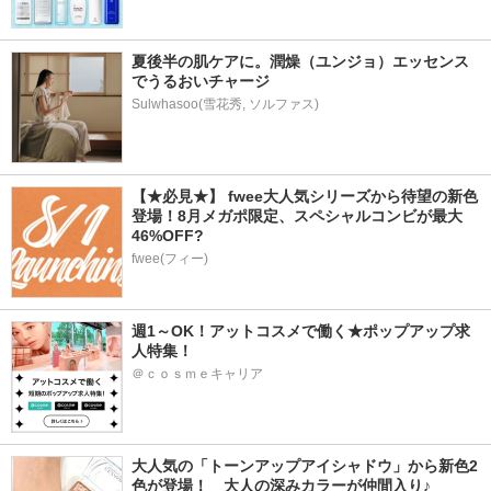
夏後半の肌ケアに。潤燥（ユンジョ）エッセンス
でうるおいチャージ
Sulwhasoo(雪花秀, ソルファス)
【★必見★】 fwee大人気シリーズから待望の新色
登場！8月メガポ限定、スペシャルコンビが最大
46%OFF?
fwee(フィー)
週1～OK！アットコスメで働く★ポップアップ求
人特集！
＠ｃｏｓｍｅキャリア
大人気の「トーンアップアイシャドウ」から新色2
色が登場！　大人の深みカラーが仲間入り♪