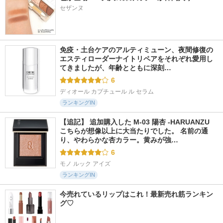
セザンヌ
免疫・土台ケアのアルティミューン、夜間修復の
エスティローダーナイトリペアをそれぞれ愛用し
てきましたが、年齢とともに深刻…
6
ディオール カプチュール ル セラム
ランキングIN
【追記】 追加購入した M-03 陽杏 -HARUANZU 
こちらが想像以上に大当たりでした。 名前の通
り、やわらかな杏カラー。黄みが強…
6
モノ ルック アイズ
ランキングIN
今売れているリップはこれ！最新売れ筋ランキン
グ♡