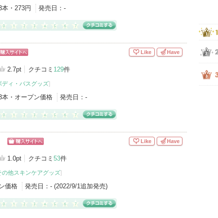
3本・273円
発売日：
-
Like
Have
ョッピン
サイトへ
2.7pt
クチコミ
129
件
ボディ・バスグッズ
]
3本・オープン価格
発売日：
-
）
Like
Have
ショッピン
グサイトへ
1.0pt
クチコミ
53
件
その他スキンケアグッズ
]
ン価格
発売日：
- (2022/9/1追加発売)