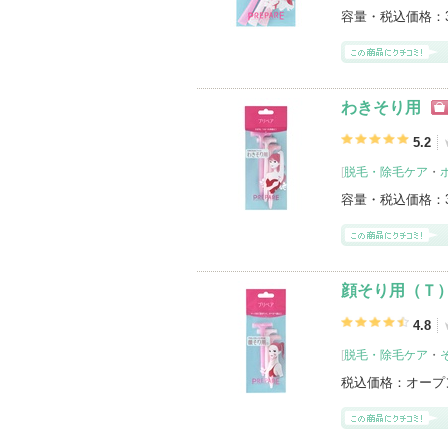
容量・税込価格：
わきそり用
シ
グ
5.2
[
脱毛・除毛ケア
・
容量・税込価格：
顔そり用（Ｔ
4.8
[
脱毛・除毛ケア
・
税込価格：
オープ