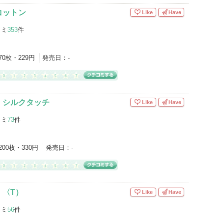
コットン
Like
Have
コミ
353
件
70枚・229円
発売日：
-
 シルクタッチ
Like
Have
コミ
73
件
200枚・330円
発売日：
-
）〈T）
Like
Have
コミ
56
件