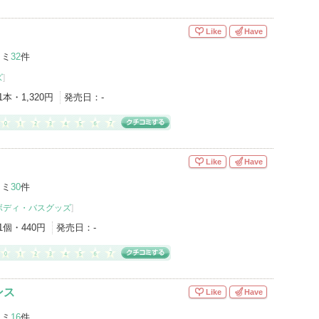
Like
Have
コミ
32
件
ズ
]
1本・1,320円
発売日：
-
Like
Have
コミ
30
件
ボディ・バスグッズ
]
1個・440円
発売日：
-
ンス
Like
Have
コミ
16
件