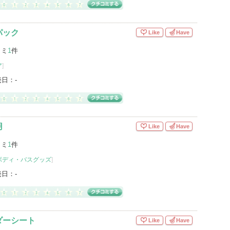
パック
Like
Have
コミ
1
件
ア
]
売日：
-
用
Like
Have
コミ
1
件
ボディ・バスグッズ
]
売日：
-
ダーシート
Like
Have