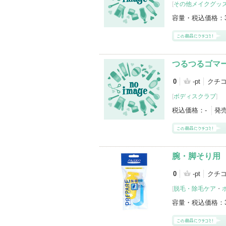
[
その他メイクグッ
容量・税込価格：
つるつるゴマ
0
-pt
クチ
[
ボディスクラブ
]
税込価格：
-
発
腕・脚そり用
0
-pt
クチ
[
脱毛・除毛ケア
・
容量・税込価格：