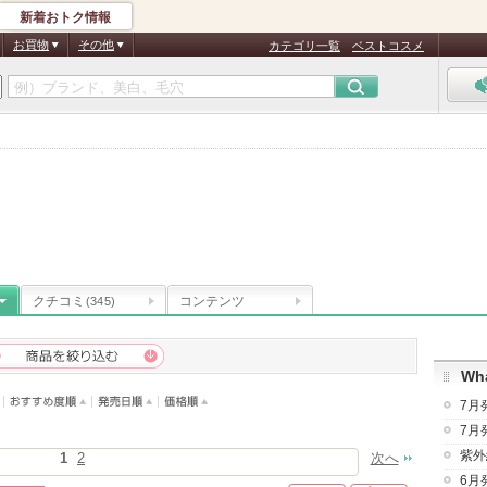
新着おトク情報
お買物
その他
カテゴリ一覧
ベストコスメ
クチコミ
コンテンツ
(345)
Wha
7月
7月
紫外
1
2
次へ
6月