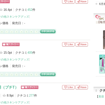
Like
Have
6月
ッピン
イトへ
16.4pt
クチコミ
452
件
その他スキンケアグッズ
]
【毎月
ン価格
発売日：
-
Like
Have
ショッピン
グサイトへ
15.0pt
クチコミ
405
件
その他スキンケアグッズ
]
ン価格
発売日：
-
用（プチT）
Like
Have
ク
ショッピン
グサイトへ
8.9pt
クチコミ
277
件
【
美容
その他スキンケアグッズ
]