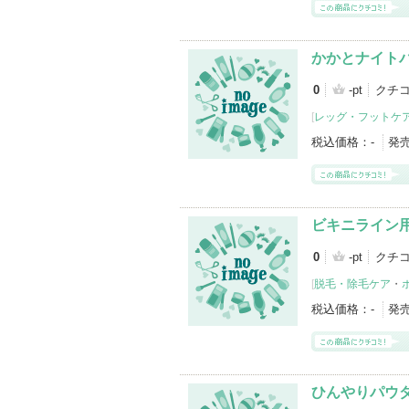
かかとナイト
0
-pt
クチ
[
レッグ・フットケ
税込価格：
-
発
ビキニライン
0
-pt
クチ
[
脱毛・除毛ケア
・
税込価格：
-
発
ひんやりパウ