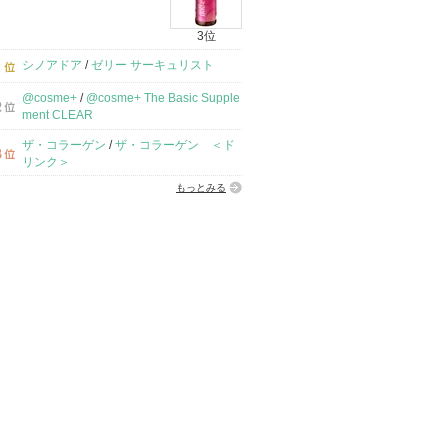
3位
シノアドア
/
ゼリー サーキュリスト
@cosme+
/
@cosme+ The Basic Supple
ment CLEAR
ザ・コラーゲン
/
ザ・コラーゲン ＜ド
リンク＞
もっとみる