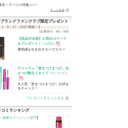
発売！デパコス特集
(5/27)
もっとみる
ブランドファンクラブ限定プレゼント
 1・9・17・24日 開催！】
(応募受付：8/1～8/8)
【現品20名様】人気No.1チーク
をプレゼント！
/ LoNLy
透明感を引き出すモーヴカラー
現
品
デジャヴュ「塗るつけまつげ」自
まつげ際立てタイプ
/ デジャヴュ
大人気「塗るつけまつげ」が試せ
現
るチャンス！
プレゼントをもっとみる
品
チコミランキング
・健康サプリメント部門
】