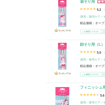
眉そり用
ショ
グサ
5.2
[
脱毛・除毛ケア
・
税込価格：
オープ
ランキング
IN
顔そり用（L）
5.0
[
脱毛・除毛ケア
・
税込価格：
オープ
ランキング
IN
フィニッシュ
5.6
[
脱毛・除毛ケア
・