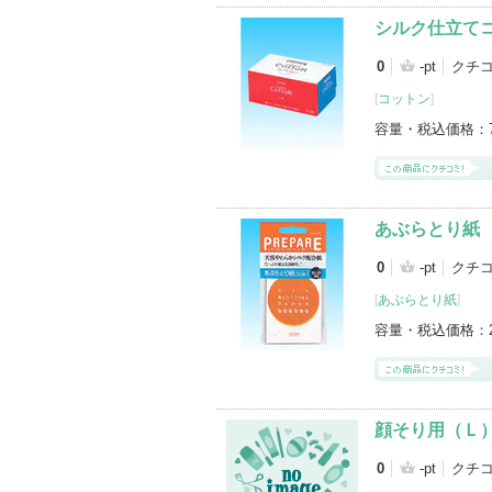
シルク仕立て
0
-pt
クチ
[
コットン
]
容量・税込価格：
あぶらとり紙
0
-pt
クチ
[
あぶらとり紙
]
容量・税込価格：
顔そり用（Ｌ
0
-pt
クチ