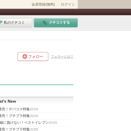
会員登録(無料)
ログイン
私のクチコミ
クチコミする
フォロー
フォローとは？
t's New
発売！デパコス特集
(6/24)
発売！プチプラ特集
(6/24)
線に負けない！ベストイレブン
(6/10)
発売！プチプラ特集
(5/28)