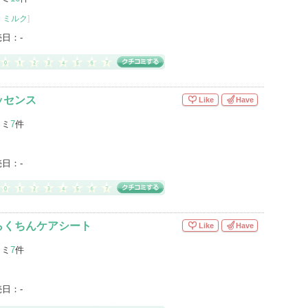
・ミルク
]
売日：
-
ッセンス
Like
Have
コミ
7
件
売日：
-
らくちんケアシート
Like
Have
コミ
7
件
売日：
-