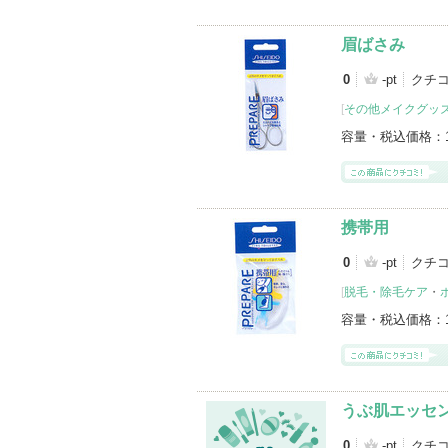
眉ばさみ
0
-pt
クチ
[
その他メイクグッ
容量・税込価格：
携帯用
0
-pt
クチ
[
脱毛・除毛ケア
・
容量・税込価格：
うぶ肌エッセ
0
-pt
クチ