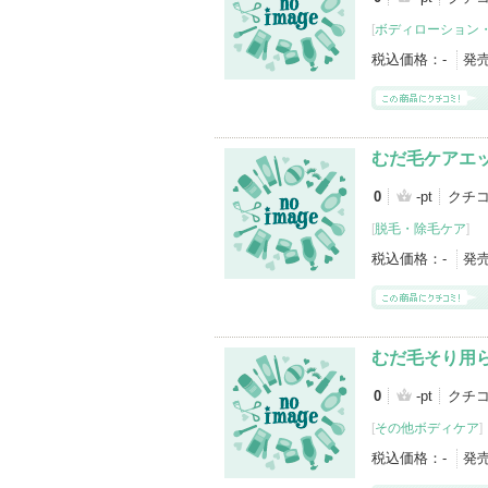
[
ボディローション
税込価格：
-
発
むだ毛ケアエ
0
-pt
クチ
[
脱毛・除毛ケア
]
税込価格：
-
発
むだ毛そり用
0
-pt
クチ
[
その他ボディケア
]
税込価格：
-
発