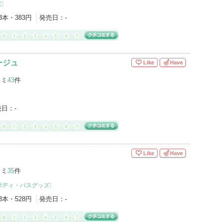
ズ
]
3本・383円
発売日：
-
ージュ
Like
Have
コミ
43
件
売日：
-
Like
Have
コミ
35
件
ボディ・バスグッズ
]
3本・528円
発売日：
-