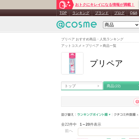
おトクにキレイになる情報が満載！
TOP
ランキング
ブランド
ブログ
Q&A
プリペア おすすめ商品・人気ランキング
アットコスメ
>
プリペア
>
商品一覧
プリペア
トップ
商品
(22)
全22件中
1～20
件表示
前へ