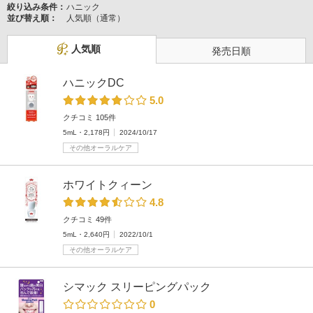
絞り込み条件：
ハニック
並び替え順：
人気順（通常）
人気順
発売日順
ハニックDC
5.0
クチコミ 105件
5mL・2,178円
2024/10/17
その他オーラルケア
ホワイトクィーン
4.8
クチコミ 49件
5mL・2,640円
2022/10/1
その他オーラルケア
シマック スリーピングパック
0