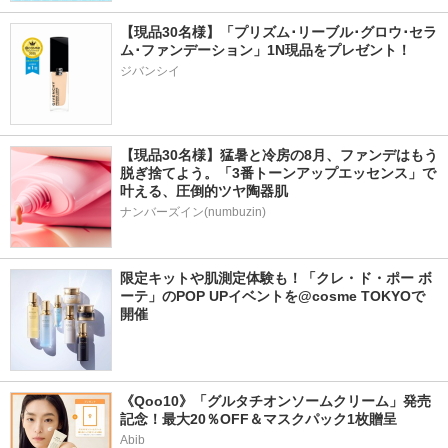
【現品30名様】「プリズム･リーブル･グロウ･セラ
ム･ファンデーション」1N現品をプレゼント！ 
ジバンシイ
【現品30名様】猛暑と冷房の8月、ファンデはもう
脱ぎ捨てよう。「3番トーンアップエッセンス」で
叶える、圧倒的ツヤ陶器肌
ナンバーズイン(numbuzin)
限定キットや肌測定体験も！「クレ・ド・ポー ボ
ーテ」のPOP UPイベントを@cosme TOKYOで
開催
《Qoo10》「グルタチオンソームクリーム」発売
記念！最大20％OFF＆マスクパック1枚贈呈
Abib