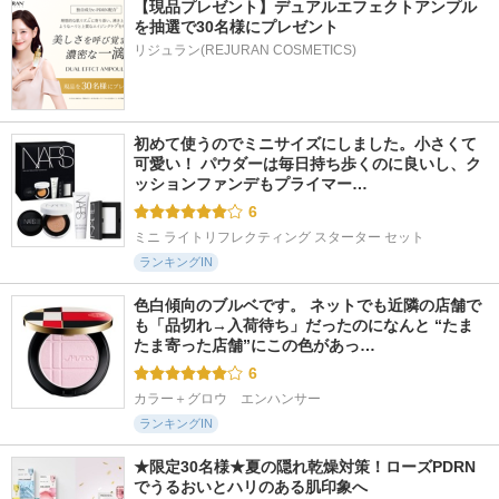
【現品プレゼント】デュアルエフェクトアンプル
を抽選で30名様にプレゼント
リジュラン(REJURAN COSMETICS)
初めて使うのでミニサイズにしました。小さくて
可愛い！ パウダーは毎日持ち歩くのに良いし、ク
ッションファンデもプライマー…
6
ミニ ライトリフレクティング スターター セット
ランキングIN
色白傾向のブルベです。 ネットでも近隣の店舗で
も「品切れ→入荷待ち」だったのになんと “たま
たま寄った店舗”にこの色があっ…
6
カラー＋グロウ　エンハンサー
ランキングIN
★限定30名様★夏の隠れ乾燥対策！ローズPDRN
でうるおいとハリのある肌印象へ