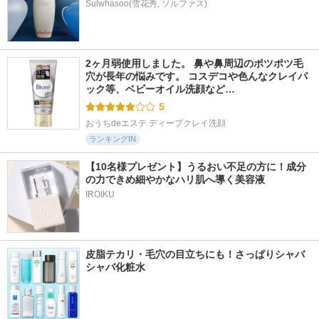
2ヶ月弱使用しました。 鼻や鼻周辺のポツポツ毛
穴が長年の悩みです。 コスデコや色んなクレイパ
ック等、ベビーオイル洗顔など…
5
おうちdeエステ ディープクレイ洗顔
ランキングIN
【10名様プレゼント】うるおい不足の方に！成分
の力できめ細やかなハリ肌へ導く美容液
IROIKU
皮脂テカリ・毛穴の目立ちにも！さっぱりシャバ
シャバ化粧水