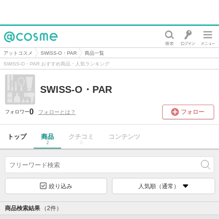
@cosme
アットコスメ
SWISS‐O・PAR
商品一覧
SWISS‐O・PAR おすすめ商品・人気ランキング
SWISS‐O・PAR
0
フォロー
フォローとは？
フォロワー
トップ
商品
クチコミ
コンテンツ
2
0
絞り込み
人気順（通常）
商品検索結果
（2件）