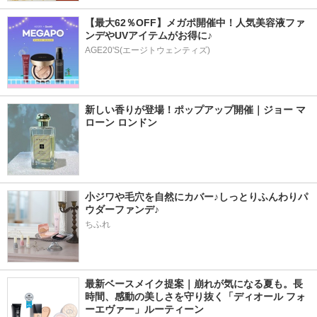
【最大62％OFF】メガポ開催中！人気美容液ファ
ンデやUVアイテムがお得に♪
AGE20'S(エージトウェンティズ)
新しい香りが登場！ポップアップ開催｜ジョー マ
ローン ロンドン
小ジワや毛穴を自然にカバー♪しっとりふんわりパ
ウダーファンデ♪
ちふれ
最新ベースメイク提案｜崩れが気になる夏も。長
時間、感動の美しさを守り抜く「ディオール フォ
ーエヴァー」ルーティーン