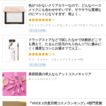
色がつかないクリアカラーなので、どんなベース
メイクにも合わせやすいです。サラサラな質感な
のにマットになりすぎず、程よく…
7
ライトリフレクティングセッティングパウダー プレスト N
ランキングIN
ドラッグストアなどで試したなかで比較的どこで
も買えて、たるんだ目元のちりめんジワに滲みに
くく適度なコシとお湯オフで人工…
6
ラブ・ライナー　リキッドアイライナーR5
ランキングIN
美容部員の求人ならアットコスメキャリア
＠ｃｏｓｍｅキャリア
『VOCE 2月度月間コスメランキング』4部門受賞