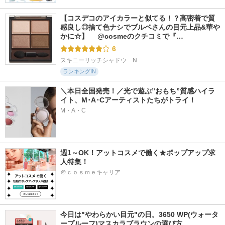
【コスデコのアイカラーと似てる！？高密着で質
感良し◎捨て色ナシでブルベさんの目元上品&華や
かに☆】 　@cosmeのクチコミで『…
6
スキニーリッチシャドウ　N
ランキングIN
＼本日全国発売！／光で遊ぶ”おもち”質感ハイラ
イト、M･A･Cアーティストたちがトライ！
M・A・C
週1～OK！アットコスメで働く★ポップアップ求
人特集！
＠ｃｏｓｍｅキャリア
今日は"やわらかい目元"の日。3650 WP(ウォータ
ープルーフ)マスカラブラウンの選び方