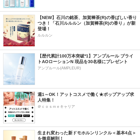
【NEW】石川の銘茶、加賀棒茶(R)の香ばしい香り
つき！「石川ルルルン（加賀棒茶(R)の香り」が新
登場！
ルルルン
【歴代累計100万本突破*1】アンプルール ブライ
トAOローションN 現品を30名様にプレゼント
アンプルール(AMPLEUR)
週1～OK！アットコスメで働く★ポップアップ求
人特集！
＠ｃｏｓｍｅキャリア
生まれ変わった新ドモホルンリンクル＜基本4点＞
を徹底解剖！