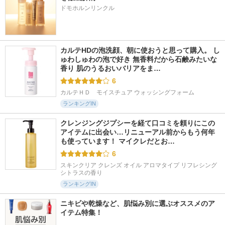
ドモホルンリンクル
カルテHDの泡洗顔、朝に使おうと思って購入。 し
ゅわしゅわの泡で好き 無香料だから石鹸みたいな
香り 肌のうるおいバリアをま…
6
カルテＨＤ　モイスチュア ウォッシングフォーム
ランキングIN
クレンジングジプシーを経て口コミを頼りにこの
アイテムに出会い…リニューアル前からもう何年
も使っています！ マイクレだとお…
6
スキンクリア クレンズ オイル アロマタイプ リフレシング
シトラスの香り
ランキングIN
ニキビや乾燥など、肌悩み別に選ぶオススメのア
イテム特集！