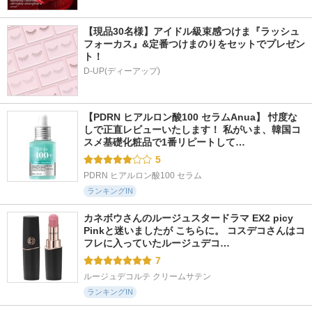
【現品30名様】アイドル級束感つけま『ラッシュ
フォーカス』&定番つけまのりをセットでプレゼン
ト！
D-UP(ディーアップ)
【PDRN ヒアルロン酸100 セラムAnua】 忖度な
しで正直レビューいたします！ 私がいま、韓国コ
スメ基礎化粧品で1番リピートして…
5
PDRN ヒアルロン酸100 セラム
ランキングIN
カネボウさんのルージュスタードラマ EX2 picy 
Pinkと迷いましたが こちらに。 コスデコさんはコ
フレに入っていたルージュデコ…
7
ルージュデコルテ クリームサテン
ランキングIN