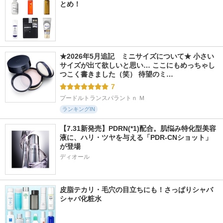
とめ！
★2026年5月追記　ミニサイズについて★ 小さい
サイズが出て欲しいと思い… ここにもめっちゃし
つこく書きました（笑） 待望のミ…
7
プードルトランスパラントｎ Ｍ
ランキングIN
【7.31新発売】PDRN(*1)配合。肌悩み特化型美容
液に、ハリ・ツヤを与える「PDR-CNショット」
が登場
ディオール
皮脂テカリ・毛穴の目立ちにも！さっぱりシャバ
シャバ化粧水