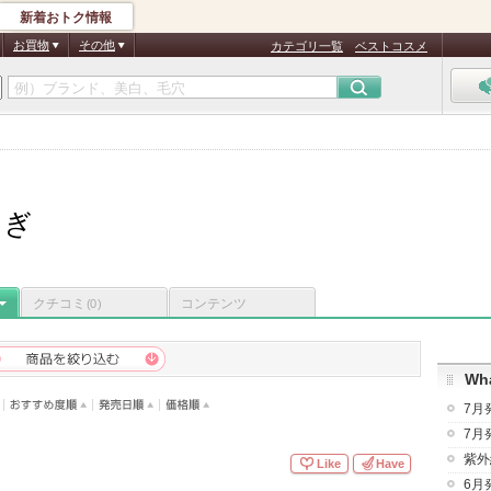
新着おトク情報
お買物
その他
カテゴリ一覧
ベストコスメ
さぎ
クチコミ
コンテンツ
(0)
Wha
7月
7月
紫外
Like
Have
6月