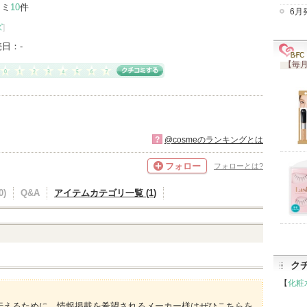
コミ
10
件
6月
ズ
]
売日：
-
【毎月
?
@cosmeのランキングとは
フォロー
フォローとは?
)
Q&A
アイテムカテゴリ一覧 (1)
ク
【
化粧
伝えるために、情報掲載を希望されるメーカー様はぜひこちらを