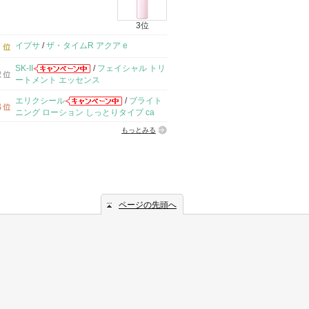
3位
イプサ
/
ザ・タイムR アクア e
SK-II
/
フェイシャル トリ
ートメント エッセンス
エリクシール
/
ブライト
ニング ローション しっとりタイプ ca
もっとみる
ページの先頭へ