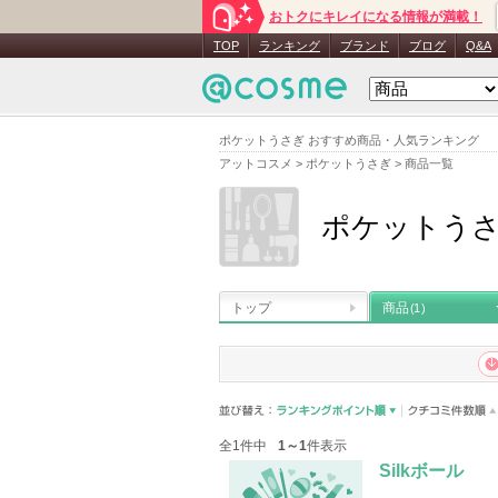
おトクにキレイになる情報が満載！
TOP
ランキング
ブランド
ブログ
Q&A
ポケットうさぎ おすすめ商品・人気ランキング
アットコスメ
>
ポケットうさぎ
>
商品一覧
ポケットう
トップ
商品
(1)
全1件中
1～1
件表示
Silkボール