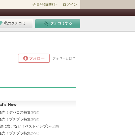
会員登録(無料)
ログイン
私のクチコミ
クチコミする
フォロー
フォローとは？
t's New
発売！デパコス特集
(6/24)
発売！プチプラ特集
(6/24)
線に負けない！ベストイレブン
(6/10)
発売！プチプラ特集
(5/28)