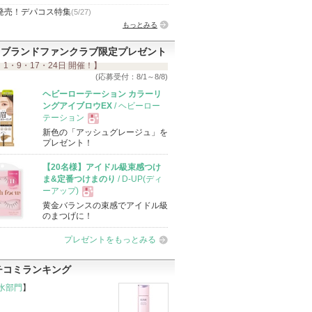
発売！デパコス特集
(5/27)
もっとみる
ブランドファンクラブ限定プレゼント
 1・9・17・24日 開催！】
(応募受付：8/1～8/8)
ヘビーローテーション カラーリ
ングアイブロウEX
/ ヘビーロー
テーション
新色の「アッシュグレージュ」を
現
プレゼント！
【20名様】アイドル級束感つけ
品
ま&定番つけまのり
/ D-UP(ディ
ーアップ)
黄金バランスの束感でアイドル級
現
のまつげに！
プレゼントをもっとみる
品
チコミランキング
水部門
】