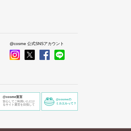
@cosme 公式SNSアカウント
instagram
x
facebook
line
@cosme宣言
@cosmeの
安心してご利用いただけ
ミカエルって？
るサイト運営を目指して