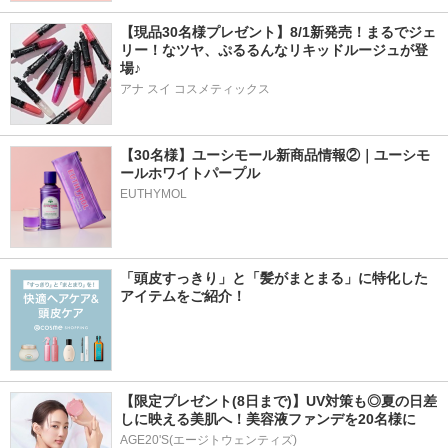
【現品30名様プレゼント】8/1新発売！まるでジェ
リー！なツヤ、ぷるるんなリキッドルージュが登
場♪
アナ スイ コスメティックス
【30名様】ユーシモール新商品情報②｜ユーシモ
ールホワイトパープル
EUTHYMOL
「頭皮すっきり」と「髪がまとまる」に特化した
アイテムをご紹介！
【限定プレゼント(8日まで)】UV対策も◎夏の日差
しに映える美肌へ！美容液ファンデを20名様に
AGE20'S(エージトウェンティズ)