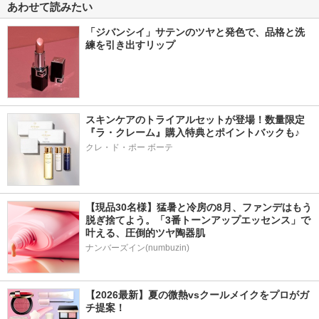
あわせて読みたい
「ジバンシイ」サテンのツヤと発色で、品格と洗
練を引き出すリップ
スキンケアのトライアルセットが登場！数量限定
『ラ・クレーム』購入特典とポイントバックも♪
クレ・ド・ポー ボーテ
【現品30名様】猛暑と冷房の8月、ファンデはもう
脱ぎ捨てよう。「3番トーンアップエッセンス」で
叶える、圧倒的ツヤ陶器肌
ナンバーズイン(numbuzin)
【2026最新】夏の微熱vsクールメイクをプロがガ
チ提案！