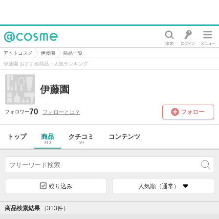
@cosme
アットコスメ
伊藤園
商品一覧
伊藤園 おすすめ商品・人気ランキング
伊藤園
70
フォロー
フォローとは？
フォロワー
トップ
商品
クチコミ
コンテンツ
313
59
絞り込み
人気順（通常）
商品検索結果
（313件）