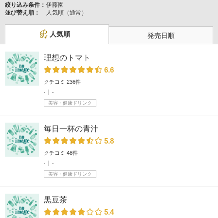
絞り込み条件：
伊藤園
並び替え順：
人気順（通常）
人気順
発売日順
理想のトマト
6.6
クチコミ 236件
-
-
美容・健康ドリンク
毎日一杯の青汁
5.8
クチコミ 48件
-
-
美容・健康ドリンク
黒豆茶
5.4