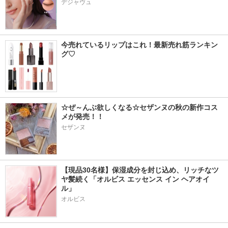
デジャヴュ
今売れているリップはこれ！最新売れ筋ランキン
グ♡
☆ぜ～んぶ欲しくなる☆セザンヌの秋の新作コス
メが発売！！
セザンヌ
【現品30名様】保湿成分を封じ込め、リッチなツ
ヤ髪続く「オルビス エッセンス イン ヘアオイ
ル」
オルビス