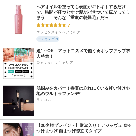
ヘアオイルを塗っても表面がギトギトするだけ
で、時間が経つとすぐ髪がパサついて広がってし
まう……そんな「重度の乾燥毛」だっ…
7
エッセンスインヘアミルク
ランキングIN
週1～OK！アットコスメで働く★ポップアップ求
人特集！
＠ｃｏｓｍｅキャリア
肌悩みをカバー！春夏は崩れにくい＆軽い付け心
地のウルトラファンデ*
ランコム
【30名様プレゼント】殿堂入り！デジャヴュ 塗る
つけまつげ 自まつげ際立てタイプ