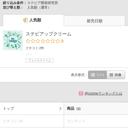
絞り込み条件：
ステビア開発研究所
並び替え順：
人気順（通常）
人気順
発売日順
ステビアップクリーム
0
クチコミ 2件
-
-
フェイスクリーム
表示形式：
リスト
画像
@cosmeランキングとは
?
トップ
商品
(1)
クチコミ
コンテンツ
(0)