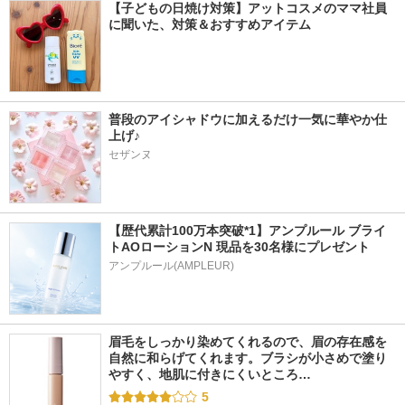
【子どもの日焼け対策】アットコスメのママ社員
に聞いた、対策＆おすすめアイテム
普段のアイシャドウに加えるだけ一気に華やか仕
上げ♪
セザンヌ
【歴代累計100万本突破*1】アンプルール ブライ
トAOローションN 現品を30名様にプレゼント
アンプルール(AMPLEUR)
眉毛をしっかり染めてくれるので、眉の存在感を
自然に和らげてくれます。ブラシが小さめで塗り
やすく、地肌に付きにくいところ…
5