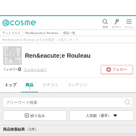
@cosme
アットコスメ
Ren&eacute;e Rouleau
商品一覧
Ren&eacute;e Rouleau おすすめ商品・人気ランキング
Ren&eacute;e Rouleau
0
フォロー
フォローとは？
フォロワー
トップ
商品
クチコミ
コンテンツ
1
0
絞り込み
人気順（通常）
商品検索結果
（1件）