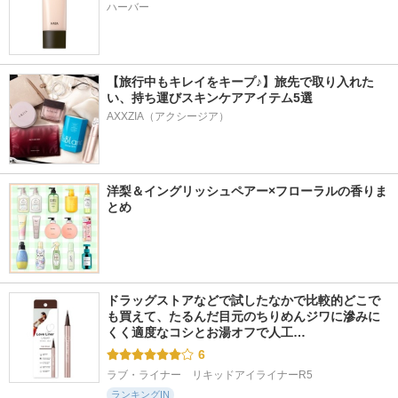
ハーバー
【旅行中もキレイをキープ♪】旅先で取り入れた
い、持ち運びスキンケアアイテム5選
AXXZIA（アクシージア）
洋梨＆イングリッシュペアー×フローラルの香りま
とめ
ドラッグストアなどで試したなかで比較的どこで
も買えて、たるんだ目元のちりめんジワに滲みに
くく適度なコシとお湯オフで人工…
6
ラブ・ライナー　リキッドアイライナーR5
ランキングIN