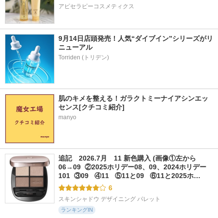
アピセラピーコスメティクス
9月14日店頭発売！人気“ダイブイン”シリーズがリ
ニューアル
肌のキメを整える！ガラクトミーナイアシンエッ
センス[クチコミ紹介]
manyo
追記　2026.7月　11 新色購入 (画像①左から
06→09  ②2025ホリデー08、09、2024ホリデー
101  ③09   ④11   ⑤11と09   ⑥11と2025ホ…
6
スキンシャドウ デザイニング パレット
ランキングIN