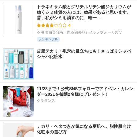
トラネキサム酸とグリチルリチン酸ジカリウムが
効くシミ体質の人には、効果があると思います。 
昔、私がシミを消すのに、唯一…
4
薬用 美白美容液（医薬部外品）メラノフォーカスIV
ランキングIN
皮脂テカリ・毛穴の目立ちにも！さっぱりシャバ
シャバ化粧水
11/28まで！公式SNSフォローでアドベントカレン
ダー2021を抽選2名様にプレゼント！
クラランス
テカリ・ベタつきが気になる夏肌へ。脂性肌向け
化粧水の選び方