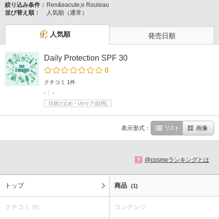
絞り込み条件：
Ren&eacute;e Rouleau
並び替え順：
人気順（通常）
人気順
発売日順
Daily Protection SPF 30
0
クチコミ 1件
-
-
日焼け止め・UVケア(顔用)
表示形式：
リスト
画像
@cosmeランキングとは
?
トップ
商品
(1)
クチコミ
コンテンツ
(0)