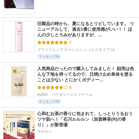
旧製品の時から、夏になるとリピしています。 リ
ニューアルして、過去1番に使用感がいい！！ ほ
んの少しとろみがありますが、…
7
ブライトニング ローション しっとりタイプ ca
ランキングIN
人気商品だったので購入してみました！ 顔用は色
んな下地を持ってるので、日焼け止め単体を塗る
ことは少ない とにかくボディー…
6
by365　パウダリーＵＶクリーム
ランキングIN
心和むお茶の香りに包まれて、しっとりうるおう
ツヤ肌へ！「石川ルルルン（加賀棒茶(R)の香
り）」が新登場