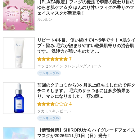
【PLAZA限定】フィグの魔法で季節の変わり目の
ゆらぎ肌ケア☆彡 ほんのり甘いフィグの香りのフ
ェイスマスクが新登場！
ルルルン
リピート4本目、使い続けて4〜5年です！ ■肌タイ
プ・悩み 毛穴が詰まりやすい乾燥肌寄りの混合肌
です。 洗浄力が強いものだと…
7
エッセンスイン クレンジングフォーム
ランキングIN
前回のクチコミから3ヶ月以上経ちましたので再ク
チコミします。 毛穴のザラつきには多少効果あ
り、マシになりました。 頬の謎…
4
タカミスキンピール
ランキングIN
【情報解禁】SHIRORUからハイグレードフェイス
マスクが2026年11月1日（日）発売！