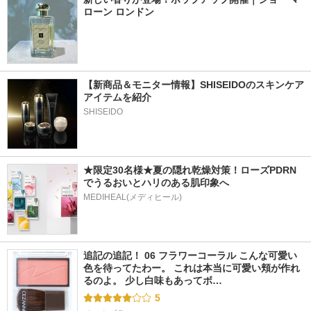
ローン ロンドン
【新商品＆モニター情報】SHISEIDOのスキンケア
アイテムを紹介
SHISEIDO
★限定30名様★夏の隠れ乾燥対策！ローズPDRN
でうるおいとハリのある肌印象へ
MEDIHEAL(メディヒール)
追記の追記！ 06 フラワーコーラル こんな可愛い
色を待ってたわー。 これは本当に可愛い頬が作れ
るのよ。 少し白味もあってボ…
5