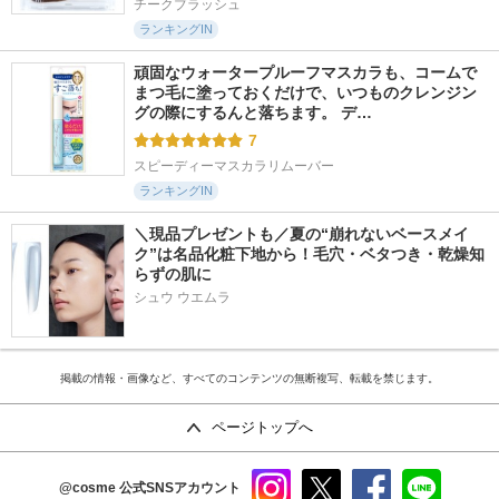
チークブラッシュ
ランキングIN
頑固なウォータープルーフマスカラも、コームで
まつ毛に塗っておくだけで、いつものクレンジン
グの際にするんと落ちます。 デ…
7
スピーディーマスカラリムーバー
ランキングIN
＼現品プレゼントも／夏の“崩れないベースメイ
ク”は名品化粧下地から！毛穴・ベタつき・乾燥知
らずの肌に
シュウ ウエムラ
掲載の情報・画像など、すべてのコンテンツの無断複写、転載を禁じます。
ページトップへ
@cosme
公式SNSアカウント