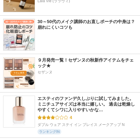
Lala Vie (ララヴィ)
30～50代のメイク講師のお直しポーチの中身は？
崩れにくいコツも
９月発売一覧！セザンヌの秋新作アイテムをチェ
ック★
セザンヌ
エスティのファンデ久しぶりに試してみました。 
ミニチュアサイズは本当に嬉しい。 過去は乾燥し
やすくてシワに入りやすいかな…
4
ダブル ウェア ステイ イン プレイス メークアップ N
ランキングIN