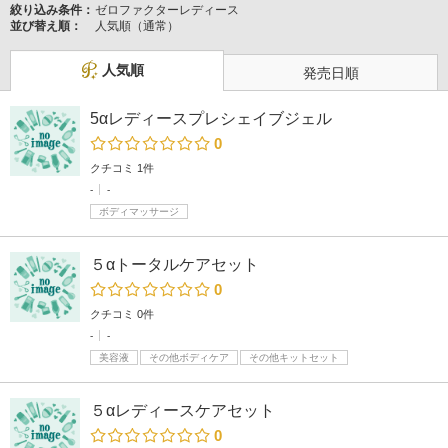
絞り込み条件：
ゼロファクターレディース
並び替え順：
人気順（通常）
人気順
発売日順
5αレディースプレシェイブジェル
0
クチコミ 1件
-
-
ボディマッサージ
５αトータルケアセット
0
クチコミ 0件
-
-
美容液
その他ボディケア
その他キットセット
５αレディースケアセット
0