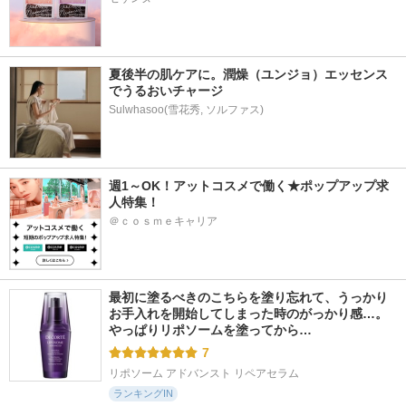
夏後半の肌ケアに。潤燥（ユンジョ）エッセンス
でうるおいチャージ
Sulwhasoo(雪花秀, ソルファス)
週1～OK！アットコスメで働く★ポップアップ求
人特集！
＠ｃｏｓｍｅキャリア
最初に塗るべきのこちらを塗り忘れて、うっかり
お手入れを開始してしまった時のがっかり感…。
やっぱりリポソームを塗ってから…
7
リポソーム アドバンスト リペアセラム
ランキングIN